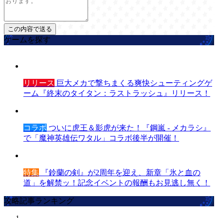
ゲームを探す
リリース
巨大メカで撃ちまくる爽快シューティングゲ
ーム『終末のタイタン：ラストラッシュ』リリース！
コラボ
ついに虎王＆影虎が来た！『鋼嵐 - メカラシ』
で「魔神英雄伝ワタル」コラボ後半が開催！
特集
『鈴蘭の剣』が2周年を迎え、新章「氷と血の
道」を解禁ッ！記念イベントの報酬もお見逃し無く！
攻略記事ランキング