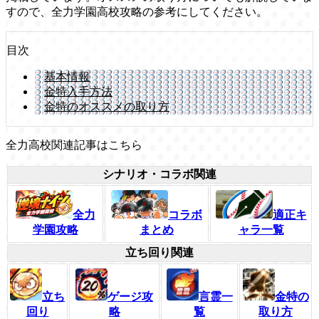
すので、全力学園高校攻略の参考にしてください。
目次
基本情報
金特入手方法
金特のオススメの取り方
全力高校関連記事はこちら
シナリオ・コラボ関連
全力
コラボ
適正キ
学園攻略
まとめ
ャラ一覧
立ち回り関連
立ち
ゲージ攻
言霊一
金特の
回り
略
覧
取り方