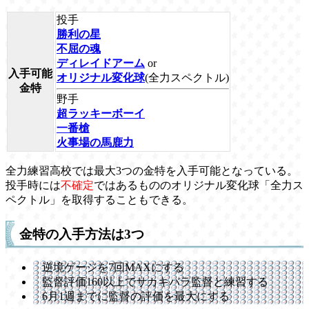
投手
勝利の星
不屈の魂
ディレイドアーム
or
入手可能
オリジナル変化球
(全力スペクトル)
金特
野手
超ラッキーボーイ
一番槍
火事場の馬鹿力
全力練習高校では最大3つの金特を入手可能となっている。
投手時には
不確定
ではあるもののオリジナル変化球「全力ス
ペクトル」を取得することもできる。
金特の入手方法は3つ
逆境ゲージを7回MAXにする
監督評価160以上でサカキバラ監督と練習する
6月1週までに監督の評価を最大にする