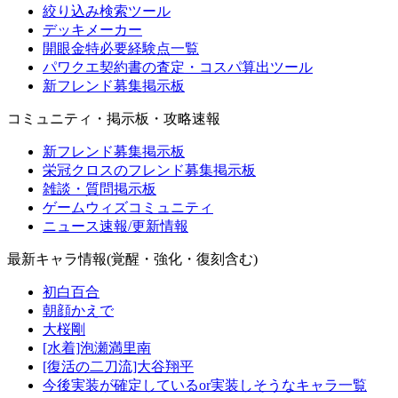
絞り込み検索ツール
デッキメーカー
開眼金特必要経験点一覧
パワクエ契約書の査定・コスパ算出ツール
新フレンド募集掲示板
コミュニティ・掲示板・攻略速報
新フレンド募集掲示板
栄冠クロスのフレンド募集掲示板
雑談・質問掲示板
ゲームウィズコミュニティ
ニュース速報/更新情報
最新キャラ情報(覚醒・強化・復刻含む)
初白百合
朝顔かえで
大桜剛
[水着]泡瀬満里南
[復活の二刀流]大谷翔平
今後実装が確定しているor実装しそうなキャラ一覧