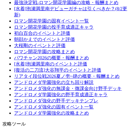
最強決定戦-ロマン開花学園編の攻略・報酬まとめ
[水着]泡瀬満里南デビューガチャは引くべきか？(8/2更
新)
ロマン開花学園の固有イベント一覧
ロマン開花学園の投手育成適正キャラ
初白百合のイベントと評価
朝顔かえでのイベントと評価
大桜剛のイベントと評価
ロマン開花学園の攻略まとめ
パワチャン2026の概要・報酬まとめ
[水着]泡瀬満里南のイベントと評価
[復活の二刀流]大谷翔平のイベントと評価
リアタイ段位戦2026夏ノ壱~肆の概要・報酬まとめ
アンドロメダ学園強化の立ち回り解説
アンドロメダ強化の無課金・微課金向け野手デッキ
アンドロメダ学園強化の野手育成適正キャラ
アンドロメダ強化の野手デッキテンプレ
アンドロメダ強化の固有イベント一覧
アンドロメダ学園強化の攻略まとめ
攻略ツール