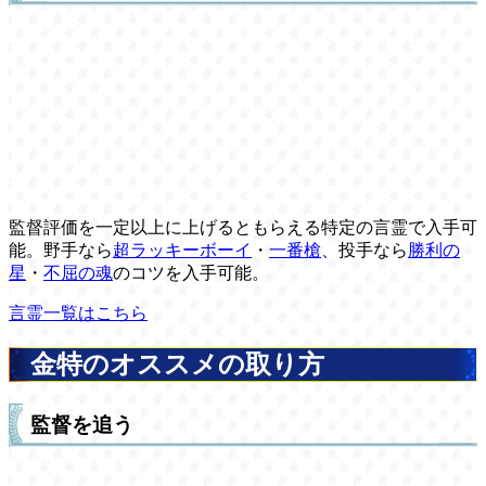
監督評価を一定以上に上げるともらえる特定の言霊で入手可
能。野手なら
超ラッキーボーイ
・
一番槍
、投手なら
勝利の
星
・
不屈の魂
のコツを入手可能。
言霊一覧はこちら
金特のオススメの取り方
監督を追う