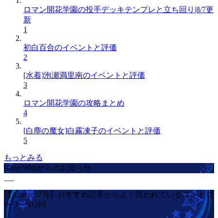
ロマン開花学園の投手デッキテンプレと立ち回り|8/7更
新
1
初白百合のイベントと評価
2
[水着]泡瀬満里南のイベントと評価
3
ロマン開花学園の攻略まとめ
4
[白塵の魔女]白霧凍子のイベントと評価
5
もっとみる
GameWithからのお知らせ
【Amazon7月】おすすめ記事からよく買われているコントロ
ーラーTOP4