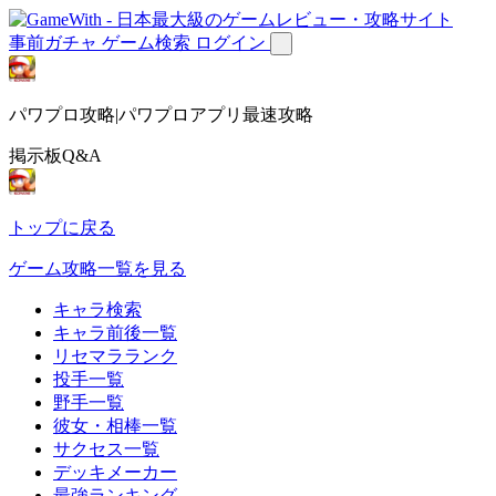
事前ガチャ
ゲーム検索
ログイン
パワプロ攻略|パワプロアプリ最速攻略
掲示板Q&A
トップに戻る
ゲーム攻略一覧を見る
キャラ検索
キャラ前後一覧
リセマラランク
投手一覧
野手一覧
彼女・相棒一覧
サクセス一覧
デッキメーカー
最強ランキング