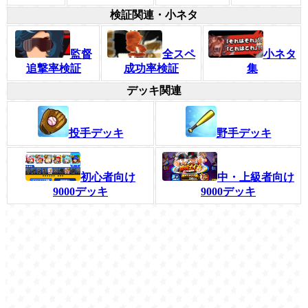
検証関連・小ネタ
監督
全スペ
小ネタ
追撃率検証
成功率検証
集
デッキ関連
投手デッキ
野手デッキ
初心者向け
中・上級者向け
9000デッキ
9000デッキ