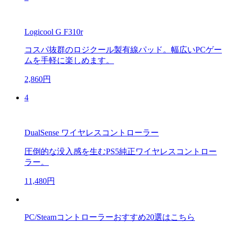
Logicool G F310r
コスパ抜群のロジクール製有線パッド。幅広いPCゲー
ムを手軽に楽しめます。
2,860円
4
DualSense ワイヤレスコントローラー
圧倒的な没入感を生むPS5純正ワイヤレスコントロー
ラー。
11,480円
PC/Steamコントローラーおすすめ20選はこちら