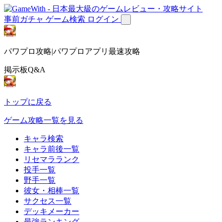
事前ガチャ
ゲーム検索
ログイン
パワプロ攻略|パワプロアプリ最速攻略
掲示板Q&A
トップに戻る
ゲーム攻略一覧を見る
キャラ検索
キャラ前後一覧
リセマラランク
投手一覧
野手一覧
彼女・相棒一覧
サクセス一覧
デッキメーカー
最強ランキング