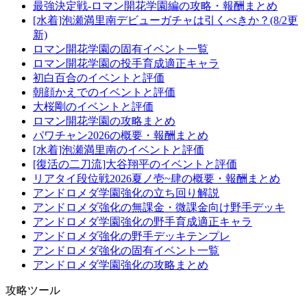
最強決定戦-ロマン開花学園編の攻略・報酬まとめ
[水着]泡瀬満里南デビューガチャは引くべきか？(8/2更
新)
ロマン開花学園の固有イベント一覧
ロマン開花学園の投手育成適正キャラ
初白百合のイベントと評価
朝顔かえでのイベントと評価
大桜剛のイベントと評価
ロマン開花学園の攻略まとめ
パワチャン2026の概要・報酬まとめ
[水着]泡瀬満里南のイベントと評価
[復活の二刀流]大谷翔平のイベントと評価
リアタイ段位戦2026夏ノ壱~肆の概要・報酬まとめ
アンドロメダ学園強化の立ち回り解説
アンドロメダ強化の無課金・微課金向け野手デッキ
アンドロメダ学園強化の野手育成適正キャラ
アンドロメダ強化の野手デッキテンプレ
アンドロメダ強化の固有イベント一覧
アンドロメダ学園強化の攻略まとめ
攻略ツール