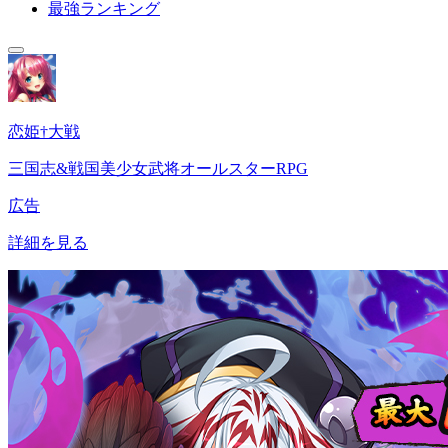
最強ランキング
恋姫†大戦
三国志&戦国美少女武将オールスターRPG
広告
詳細を見る