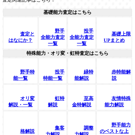
基礎能力査定はこちら
野手
投手
査定と
基礎上限
全能力査定
全能力査定
はなにか？
UPまとめ
一覧
一覧
特殊能力・オリ変・虹特査定はこちら
野手特
投手
緑特
赤特能解
能一覧
特能一覧
能解説
説
オリ変
虹特
至高
友情特殊
解説・一覧
解説
金特解説
能力解説
野手能力
集客
調整
格解説
のベストな上
力解説
力解説