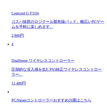
Logicool G F310r
コスパ抜群のロジクール製有線パッド。幅広いPCゲー
ムを手軽に楽しめます。
2,860円
4
DualSense ワイヤレスコントローラー
圧倒的な没入感を生むPS5純正ワイヤレスコントロー
ラー。
11,480円
PC/Steamコントローラーおすすめ20選はこちら