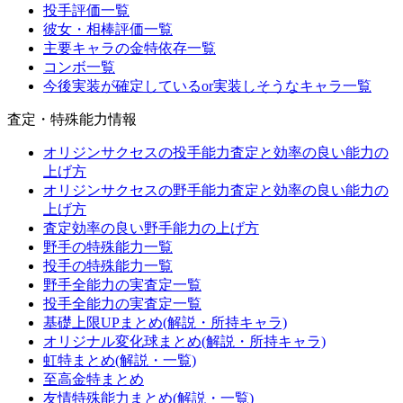
投手評価一覧
彼女・相棒評価一覧
主要キャラの金特依存一覧
コンボ一覧
今後実装が確定しているor実装しそうなキャラ一覧
査定・特殊能力情報
オリジンサクセスの投手能力査定と効率の良い能力の
上げ方
オリジンサクセスの野手能力査定と効率の良い能力の
上げ方
査定効率の良い野手能力の上げ方
野手の特殊能力一覧
投手の特殊能力一覧
野手全能力の実査定一覧
投手全能力の実査定一覧
基礎上限UPまとめ(解説・所持キャラ)
オリジナル変化球まとめ(解説・所持キャラ)
虹特まとめ(解説・一覧)
至高金特まとめ
友情特殊能力まとめ(解説・一覧)