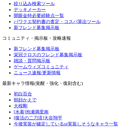
絞り込み検索ツール
デッキメーカー
開眼金特必要経験点一覧
パワクエ契約書の査定・コスパ算出ツール
新フレンド募集掲示板
コミュニティ・掲示板・攻略速報
新フレンド募集掲示板
栄冠クロスのフレンド募集掲示板
雑談・質問掲示板
ゲームウィズコミュニティ
ニュース速報/更新情報
最新キャラ情報(覚醒・強化・復刻含む)
初白百合
朝顔かえで
大桜剛
[水着]泡瀬満里南
[復活の二刀流]大谷翔平
今後実装が確定しているor実装しそうなキャラ一覧