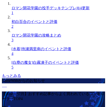
ロマン開花学園の投手デッキテンプレ|8/4更新
1
初白百合のイベントと評価
2
ロマン開花学園の攻略まとめ
3
[水着]泡瀬満里南のイベントと評価
4
[白塵の魔女]白霧凍子のイベントと評価
5
もっとみる
GameWithからのお知らせ
【Amazon7月】おすすめ記事からよく買われているコントロ
ーラーTOP4