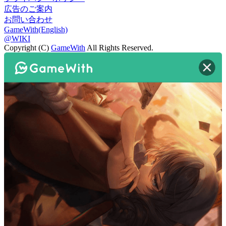
広告のご案内
お問い合わせ
GameWith(English)
@WIKI
Copyright (C)
GameWith
All Rights Reserved.