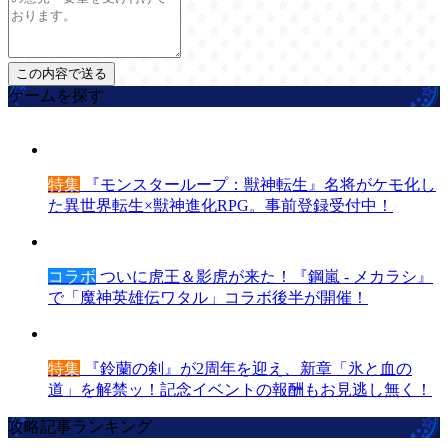
ゲームを探す
特集
『モンスターループ：獣神転生』名将がケモ化し
た異世界転生×獣神進化RPG。事前登録受付中！
コラボ
ついに虎王＆影虎が来た！『鋼嵐 - メカラシ』
で「魔神英雄伝ワタル」コラボ後半が開催！
特集
『鈴蘭の剣』が2周年を迎え、新章「氷と血の
道」を解禁ッ！記念イベントの報酬もお見逃し無く！
攻略記事ランキング