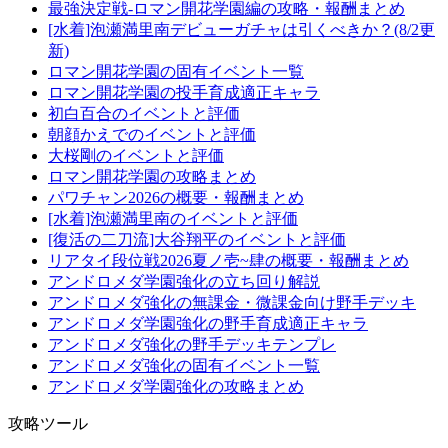
最強決定戦-ロマン開花学園編の攻略・報酬まとめ
[水着]泡瀬満里南デビューガチャは引くべきか？(8/2更
新)
ロマン開花学園の固有イベント一覧
ロマン開花学園の投手育成適正キャラ
初白百合のイベントと評価
朝顔かえでのイベントと評価
大桜剛のイベントと評価
ロマン開花学園の攻略まとめ
パワチャン2026の概要・報酬まとめ
[水着]泡瀬満里南のイベントと評価
[復活の二刀流]大谷翔平のイベントと評価
リアタイ段位戦2026夏ノ壱~肆の概要・報酬まとめ
アンドロメダ学園強化の立ち回り解説
アンドロメダ強化の無課金・微課金向け野手デッキ
アンドロメダ学園強化の野手育成適正キャラ
アンドロメダ強化の野手デッキテンプレ
アンドロメダ強化の固有イベント一覧
アンドロメダ学園強化の攻略まとめ
攻略ツール