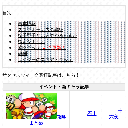
目次
基本情報
スコアボーナスの詳細
投手野手どちらでやるべきか
指定シナリオ
攻略デッキ
←2/1更新！
報酬
ライターのスコア・デッキ
サクセスウィーク関連記事はこちら！
イベント・新キャラ記事
十
石上
六夜
攻略
まとめ