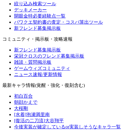
絞り込み検索ツール
デッキメーカー
開眼金特必要経験点一覧
パワクエ契約書の査定・コスパ算出ツール
新フレンド募集掲示板
コミュニティ・掲示板・攻略速報
新フレンド募集掲示板
栄冠クロスのフレンド募集掲示板
雑談・質問掲示板
ゲームウィズコミュニティ
ニュース速報/更新情報
最新キャラ情報(覚醒・強化・復刻含む)
初白百合
朝顔かえで
大桜剛
[水着]泡瀬満里南
[復活の二刀流]大谷翔平
今後実装が確定しているor実装しそうなキャラ一覧