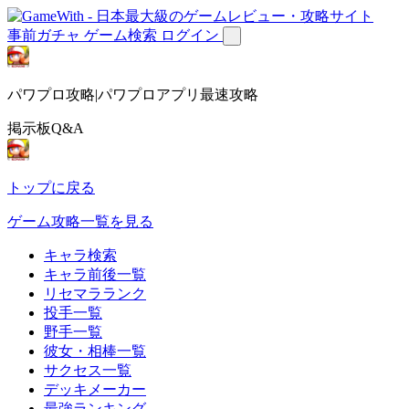
事前ガチャ
ゲーム検索
ログイン
パワプロ攻略|パワプロアプリ最速攻略
掲示板Q&A
トップに戻る
ゲーム攻略一覧を見る
キャラ検索
キャラ前後一覧
リセマラランク
投手一覧
野手一覧
彼女・相棒一覧
サクセス一覧
デッキメーカー
最強ランキング