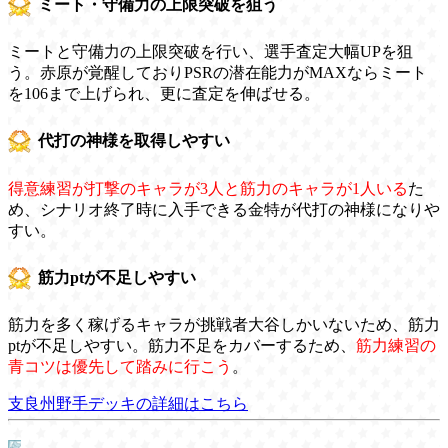
ミート・守備力の上限突破を狙う
ミートと守備力の上限突破を行い、選手査定大幅UPを狙
う。赤原が覚醒しておりPSRの潜在能力がMAXならミート
を106まで上げられ、更に査定を伸ばせる。
代打の神様を取得しやすい
得意練習が打撃のキャラが3人と筋力のキャラが1人いる
た
め、シナリオ終了時に入手できる金特が代打の神様になりや
すい。
筋力ptが不足しやすい
筋力を多く稼げるキャラが挑戦者大谷しかいないため、筋力
ptが不足しやすい。筋力不足をカバーするため、
筋力練習の
青コツは優先して踏みに行こう
。
支良州野手デッキの詳細はこちら