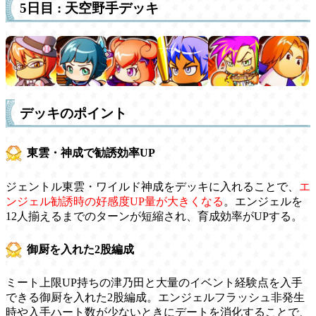
5日目 : 天空野手デッキ
デッキのポイント
東雲・神成で勧誘効率UP
ジェントル東雲・ワイルド神成をデッキに入れることで、
エ
ンジェル勧誘時の好感度UP量が大きくなる
。エンジェルを
12人揃えるまでのターンが短縮され、育成効率がUPする。
御厨を入れた2股編成
ミート上限UP持ちの津乃田と大量のイベント経験点を入手
できる御厨を入れた2股編成。エンジェルフラッシュ非発生
時や入手ハート数が少ないときにデートを消化することで、