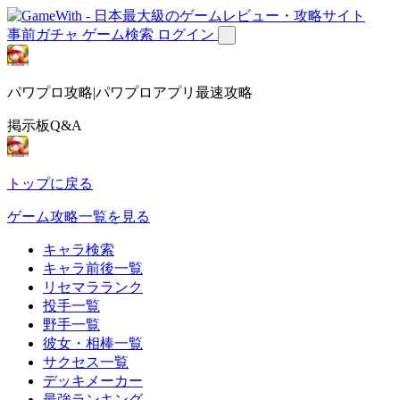
事前ガチャ
ゲーム検索
ログイン
パワプロ攻略|パワプロアプリ最速攻略
掲示板Q&A
トップに戻る
ゲーム攻略一覧を見る
キャラ検索
キャラ前後一覧
リセマラランク
投手一覧
野手一覧
彼女・相棒一覧
サクセス一覧
デッキメーカー
最強ランキング