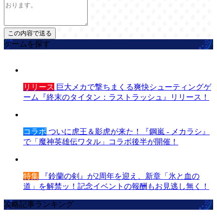
ゲームを探す
リリース
巨大メカで撃ちまくる爽快シューティングゲ
ーム『終末のタイタン：ラストラッシュ』リリース！
コラボ
ついに虎王＆影虎が来た！『鋼嵐 - メカラシ』
で「魔神英雄伝ワタル」コラボ後半が開催！
特集
『鈴蘭の剣』が2周年を迎え、新章「氷と血の
道」を解禁ッ！記念イベントの報酬もお見逃し無く！
攻略記事ランキング