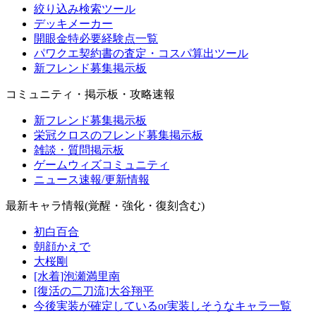
絞り込み検索ツール
デッキメーカー
開眼金特必要経験点一覧
パワクエ契約書の査定・コスパ算出ツール
新フレンド募集掲示板
コミュニティ・掲示板・攻略速報
新フレンド募集掲示板
栄冠クロスのフレンド募集掲示板
雑談・質問掲示板
ゲームウィズコミュニティ
ニュース速報/更新情報
最新キャラ情報(覚醒・強化・復刻含む)
初白百合
朝顔かえで
大桜剛
[水着]泡瀬満里南
[復活の二刀流]大谷翔平
今後実装が確定しているor実装しそうなキャラ一覧