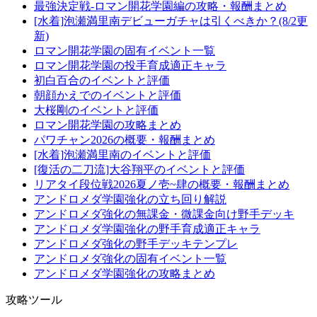
最強決定戦-ロマン開花学園編の攻略・報酬まとめ
[水着]泡瀬満里南デビューガチャは引くべきか？(8/2更
新)
ロマン開花学園の固有イベント一覧
ロマン開花学園の投手育成適正キャラ
初白百合のイベントと評価
朝顔かえでのイベントと評価
大桜剛のイベントと評価
ロマン開花学園の攻略まとめ
パワチャン2026の概要・報酬まとめ
[水着]泡瀬満里南のイベントと評価
[復活の二刀流]大谷翔平のイベントと評価
リアタイ段位戦2026夏ノ壱~肆の概要・報酬まとめ
アンドロメダ学園強化の立ち回り解説
アンドロメダ強化の無課金・微課金向け野手デッキ
アンドロメダ学園強化の野手育成適正キャラ
アンドロメダ強化の野手デッキテンプレ
アンドロメダ強化の固有イベント一覧
アンドロメダ学園強化の攻略まとめ
攻略ツール