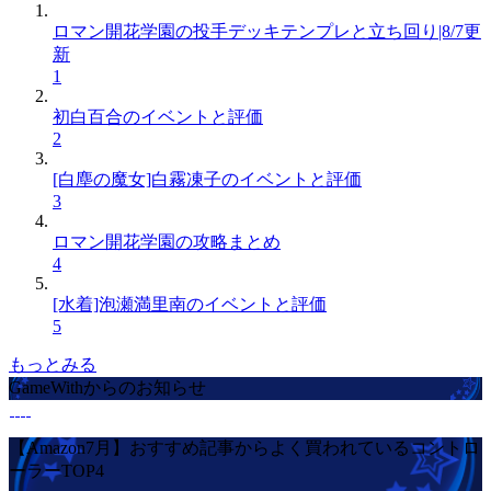
ロマン開花学園の投手デッキテンプレと立ち回り|8/7更
新
1
初白百合のイベントと評価
2
[白塵の魔女]白霧凍子のイベントと評価
3
ロマン開花学園の攻略まとめ
4
[水着]泡瀬満里南のイベントと評価
5
もっとみる
GameWithからのお知らせ
【Amazon7月】おすすめ記事からよく買われているコントロ
ーラーTOP4