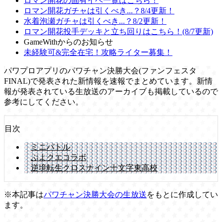
ロマン開花の固有イベ一覧はこちら！
ロマン開花ガチャは引くべき...？8/4更新！
水着泡瀬ガチャは引くべき...？8/2更新！
ロマン開花投手デッキと立ち回りはこちら！(8/7更新)
GameWithからのお知らせ
未経験可&完全在宅！攻略ライター募集！
パワプロアプリのパワチャン決勝大会(ファンフェスタ
FINAL)で発表された新情報を速報でまとめています。新情
報が発表されている生放送のアーカイブも掲載しているので
参考にしてください。
目次
ミニバトル
ぷよクエコラボ
逆境転生クロスナイン十文字東高校
※本記事は
パワチャン決勝大会の生放送
をもとに作成してい
ます。