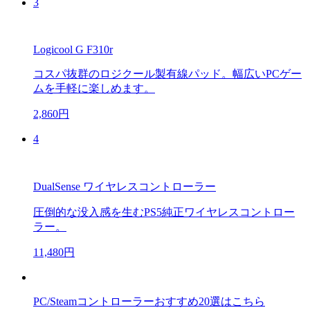
3
Logicool G F310r
コスパ抜群のロジクール製有線パッド。幅広いPCゲー
ムを手軽に楽しめます。
2,860円
4
DualSense ワイヤレスコントローラー
圧倒的な没入感を生むPS5純正ワイヤレスコントロー
ラー。
11,480円
PC/Steamコントローラーおすすめ20選はこちら