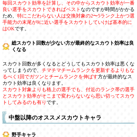
毎回スカウト効率を計算し、その中からスカウト効率が一番
良い選手をスカウトできればベスト
なのですが時間がかかる
ため、
特にこだわらない人は交換対象の2〜5ランク上かつ選
手能力の末尾が9に近い選手をスカウトしていけば基本的に
はOK
です。
総スカウト回数が少ない方が最終的なスカウト効率は良
くなる
スカウト回数が多くなるとどうしてもスカウト効率は悪くな
ってしまうので、
チマチマチームランクを更新するよりもな
るべく1回でガツンとチームランクを伸ばす
方が最終的なス
カウト効率は良くなります。
スカウト対象よりも格上の選手でも、付近のランク帯の選手
とスカウト効率がそこまで変わらないなら思い切ってスカウ
トしてみるのも有り
です。
中盤以降のオススメスカウトキャラ
野手キャラ