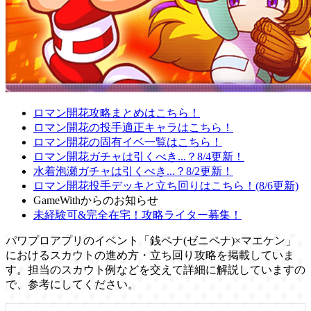
ロマン開花攻略まとめはこちら！
ロマン開花の投手適正キャラはこちら！
ロマン開花の固有イベ一覧はこちら！
ロマン開花ガチャは引くべき...？8/4更新！
水着泡瀬ガチャは引くべき...？8/2更新！
ロマン開花投手デッキと立ち回りはこちら！(8/6更新)
GameWithからのお知らせ
未経験可&完全在宅！攻略ライター募集！
パワプロアプリのイベント「銭ペナ(ゼニペナ)×マエケン」
におけるスカウトの進め方・立ち回り攻略を掲載していま
す。担当のスカウト例などを交えて詳細に解説していますの
で、参考にしてください。