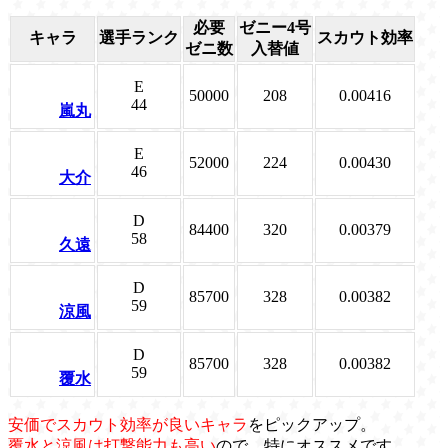
必要
ゼニー4号
キャラ
選手ランク
スカウト効率
ゼニ数
入替値
E
50000
208
0.00416
44
嵐丸
E
52000
224
0.00430
46
大介
D
84400
320
0.00379
58
久遠
D
85700
328
0.00382
59
涼風
D
85700
328
0.00382
59
覆水
安価でスカウト効率が良いキャラ
をピックアップ。
覆水と涼風は打撃能力も高い
ので、特にオススメです。