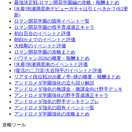
最強決定戦-ロマン開花学園編の攻略・報酬まとめ
[水着]泡瀬満里南デビューガチャは引くべきか？(8/2更
新)
ロマン開花学園の固有イベント一覧
ロマン開花学園の投手育成適正キャラ
初白百合のイベントと評価
朝顔かえでのイベントと評価
大桜剛のイベントと評価
ロマン開花学園の攻略まとめ
パワチャン2026の概要・報酬まとめ
[水着]泡瀬満里南のイベントと評価
[復活の二刀流]大谷翔平のイベントと評価
リアタイ段位戦2026夏ノ壱~肆の概要・報酬まとめ
アンドロメダ学園強化の立ち回り解説
アンドロメダ強化の無課金・微課金向け野手デッキ
アンドロメダ学園強化の野手育成適正キャラ
アンドロメダ強化の野手デッキテンプレ
アンドロメダ強化の固有イベント一覧
アンドロメダ学園強化の攻略まとめ
攻略ツール