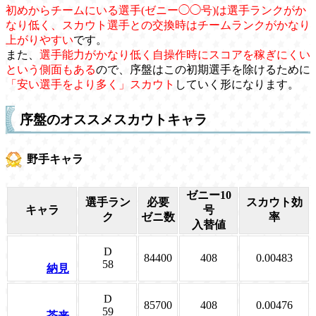
初めからチームにいる選手(ゼニー◯◯号)は選手ランクがか
なり低く、スカウト選手との交換時はチームランクがかなり
上がりやすい
です。
また、
選手能力がかなり低く自操作時にスコアを稼ぎにくい
という側面もある
ので、序盤はこの初期選手を除けるために
「安い選手をより多く」スカウト
していく形になります。
序盤のオススメスカウトキャラ
野手キャラ
ゼニー10
選手ラン
必要
スカウト効
キャラ
号
ク
ゼニ数
率
入替値
D
84400
408
0.00483
58
納見
D
85700
408
0.00476
59
茶来