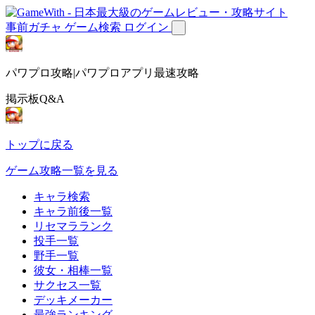
事前ガチャ
ゲーム検索
ログイン
パワプロ攻略|パワプロアプリ最速攻略
掲示板Q&A
トップに戻る
ゲーム攻略一覧を見る
キャラ検索
キャラ前後一覧
リセマラランク
投手一覧
野手一覧
彼女・相棒一覧
サクセス一覧
デッキメーカー
最強ランキング