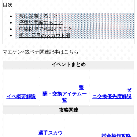
目次
常に意識すること
序盤で意識すること
中盤以降で意識すること
担当1日目のスカウト例
マエケン×銭ペナ関連記事はこちら！
イベントまとめ
報
ゼ
酬・交換アイテム一
ニ交換優先度解説
イベ概要解説
覧
攻略関連
選手スカウ
試合操作攻略