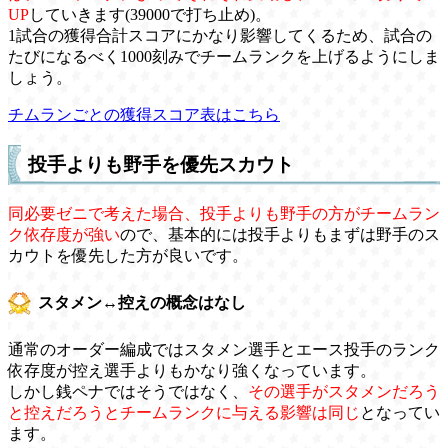
UP
していきます(39000で打ち止め)。
1試合の獲得合計スコアにかなり影響してくるため、試合の
たびになるべく1000刻みでチームランクを上げるようにしま
しょう。
チムランごとの獲得スコア表はこちら
投手よりも野手を優先スカウト
同必要ゼニで考えた場合、投手よりも野手の方がチームラン
ク依存度が強い
ので、基本的には投手よりもまずは野手のス
カウトを優先した方が良いです。
スタメン↔控えの概念はなし
通常のオーダー編成ではスタメン選手とエース投手のランク
依存度が控え選手よりもかなり強くなっています。
しかし銭ペナではそうではなく、
その選手がスタメンだろう
と控えだろうとチームランクに与える影響は同じ
となってい
ます。