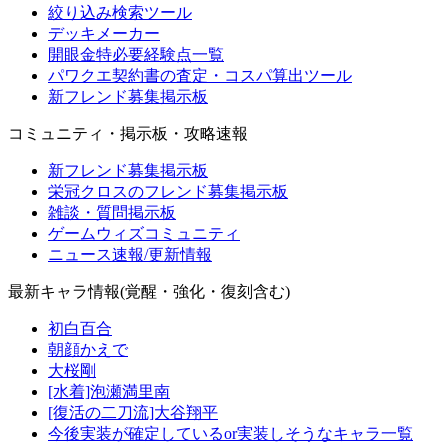
絞り込み検索ツール
デッキメーカー
開眼金特必要経験点一覧
パワクエ契約書の査定・コスパ算出ツール
新フレンド募集掲示板
コミュニティ・掲示板・攻略速報
新フレンド募集掲示板
栄冠クロスのフレンド募集掲示板
雑談・質問掲示板
ゲームウィズコミュニティ
ニュース速報/更新情報
最新キャラ情報(覚醒・強化・復刻含む)
初白百合
朝顔かえで
大桜剛
[水着]泡瀬満里南
[復活の二刀流]大谷翔平
今後実装が確定しているor実装しそうなキャラ一覧