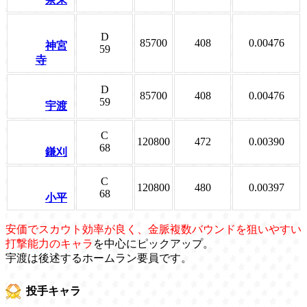
D
85700
408
0.00476
神宮
59
寺
D
85700
408
0.00476
59
宇渡
C
120800
472
0.00390
68
鎌刈
C
120800
480
0.00397
68
小平
安価でスカウト効率が良く、金脈複数バウンドを狙いやすい
打撃能力のキャラ
を中心にピックアップ。
宇渡は後述するホームラン要員です。
投手キャラ