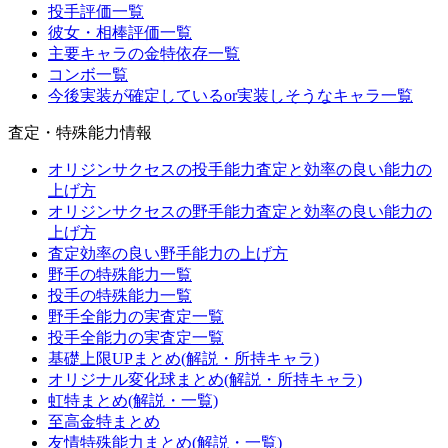
投手評価一覧
彼女・相棒評価一覧
主要キャラの金特依存一覧
コンボ一覧
今後実装が確定しているor実装しそうなキャラ一覧
査定・特殊能力情報
オリジンサクセスの投手能力査定と効率の良い能力の
上げ方
オリジンサクセスの野手能力査定と効率の良い能力の
上げ方
査定効率の良い野手能力の上げ方
野手の特殊能力一覧
投手の特殊能力一覧
野手全能力の実査定一覧
投手全能力の実査定一覧
基礎上限UPまとめ(解説・所持キャラ)
オリジナル変化球まとめ(解説・所持キャラ)
虹特まとめ(解説・一覧)
至高金特まとめ
友情特殊能力まとめ(解説・一覧)