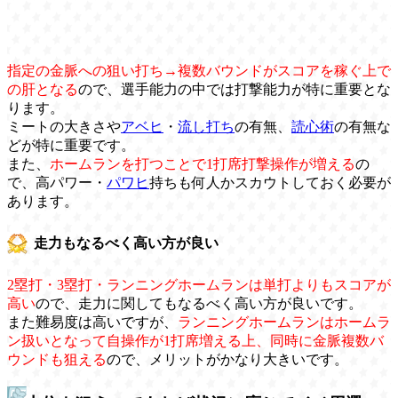
指定の金脈への狙い打ち→複数バウンドがスコアを稼ぐ上で
の肝となる
ので、選手能力の中では打撃能力が特に重要とな
ります。
ミートの大きさや
アベヒ
・
流し打ち
の有無、
読心術
の有無な
どが特に重要です。
また、
ホームランを打つことで1打席打撃操作が増える
の
で、高パワー・
パワヒ
持ちも何人かスカウトしておく必要が
あります。
走力もなるべく高い方が良い
2塁打・3塁打・ランニングホームランは単打よりもスコアが
高い
ので、走力に関してもなるべく高い方が良いです。
また難易度は高いですが、
ランニングホームランはホームラ
ン扱いとなって自操作が1打席増える上、同時に金脈複数バ
ウンドも狙える
ので、メリットがかなり大きいです。