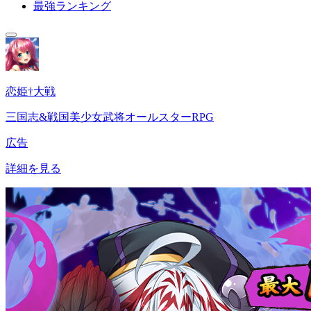
最強ランキング
恋姫†大戦
三国志&戦国美少女武将オールスターRPG
広告
詳細を見る