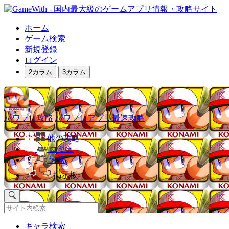
ホーム
ゲーム検索
新規登録
ログイン
2カラム
3カラム
パワプロ攻略|パワプロアプリ最速攻略
他の攻略
コミュ
速報
掲示板
キャラ検索