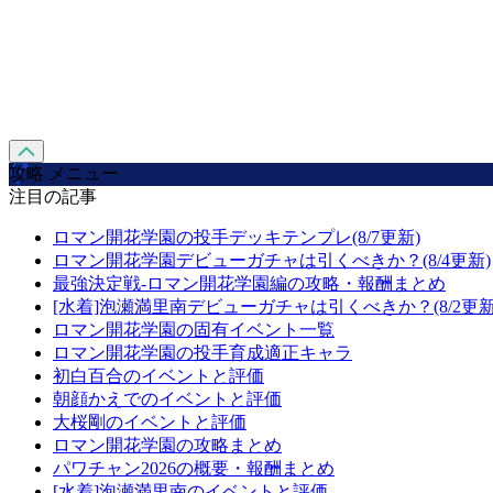
攻略 メニュー
注目の記事
ロマン開花学園の投手デッキテンプレ(8/7更新)
ロマン開花学園デビューガチャは引くべきか？(8/4更新)
最強決定戦-ロマン開花学園編の攻略・報酬まとめ
[水着]泡瀬満里南デビューガチャは引くべきか？(8/2更新
ロマン開花学園の固有イベント一覧
ロマン開花学園の投手育成適正キャラ
初白百合のイベントと評価
朝顔かえでのイベントと評価
大桜剛のイベントと評価
ロマン開花学園の攻略まとめ
パワチャン2026の概要・報酬まとめ
[水着]泡瀬満里南のイベントと評価