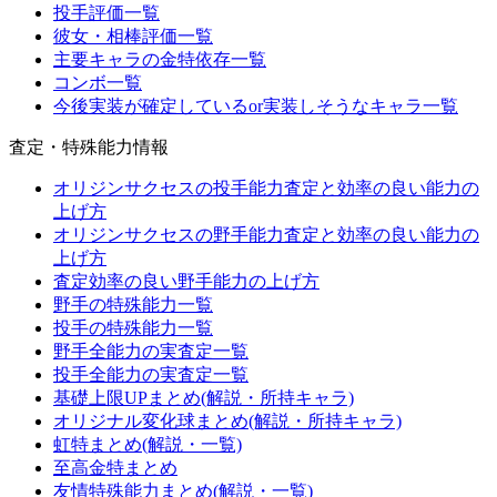
投手評価一覧
彼女・相棒評価一覧
主要キャラの金特依存一覧
コンボ一覧
今後実装が確定しているor実装しそうなキャラ一覧
査定・特殊能力情報
オリジンサクセスの投手能力査定と効率の良い能力の
上げ方
オリジンサクセスの野手能力査定と効率の良い能力の
上げ方
査定効率の良い野手能力の上げ方
野手の特殊能力一覧
投手の特殊能力一覧
野手全能力の実査定一覧
投手全能力の実査定一覧
基礎上限UPまとめ(解説・所持キャラ)
オリジナル変化球まとめ(解説・所持キャラ)
虹特まとめ(解説・一覧)
至高金特まとめ
友情特殊能力まとめ(解説・一覧)