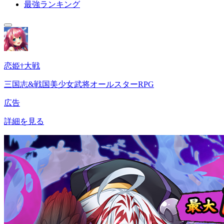
最強ランキング
恋姫†大戦
三国志&戦国美少女武将オールスターRPG
広告
詳細を見る