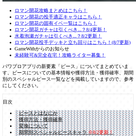
ロマン開花攻略まとめはこちら！
ロマン開花の投手適正キャラはこちら！
ロマン開花の固有イベ一覧はこちら！
ロマン開花ガチャは引くべき...？8/4更新！
水着泡瀬ガチャは引くべき...？8/2更新！
ロマン開花投手デッキと立ち回りはこちら！(8/7更新)
GameWithからのお知らせ
未経験可&完全在宅！攻略ライター募集！
パワプロアプリの新要素「ピース」についてまとめていま
す。ピースについての基本情報や獲得方法・獲得確率、期間
別のスペシャルピース一覧などを掲載していますので、参考
にしてください。
目次
ピースとはなにか
獲得方法・獲得確率
変換について
期間別スペシャルピースキャラ
※8/2更新！