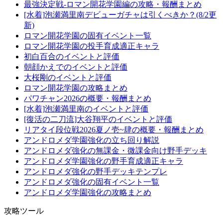
最強決定戦-ロマン開花学園編の攻略・報酬まとめ
[水着]泡瀬満里南デビューガチャは引くべきか？(8/2更
新)
ロマン開花学園の固有イベント一覧
ロマン開花学園の投手育成適正キャラ
初白百合のイベントと評価
朝顔かえでのイベントと評価
大桜剛のイベントと評価
ロマン開花学園の攻略まとめ
パワチャン2026の概要・報酬まとめ
[水着]泡瀬満里南のイベントと評価
[復活の二刀流]大谷翔平のイベントと評価
リアタイ段位戦2026夏ノ壱~肆の概要・報酬まとめ
アンドロメダ学園強化の立ち回り解説
アンドロメダ強化の無課金・微課金向け野手デッキ
アンドロメダ学園強化の野手育成適正キャラ
アンドロメダ強化の野手デッキテンプレ
アンドロメダ強化の固有イベント一覧
アンドロメダ学園強化の攻略まとめ
攻略ツール