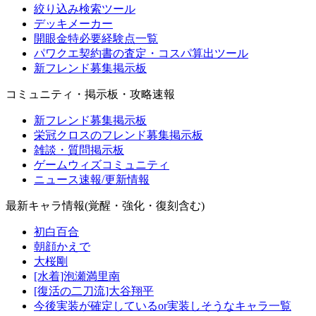
絞り込み検索ツール
デッキメーカー
開眼金特必要経験点一覧
パワクエ契約書の査定・コスパ算出ツール
新フレンド募集掲示板
コミュニティ・掲示板・攻略速報
新フレンド募集掲示板
栄冠クロスのフレンド募集掲示板
雑談・質問掲示板
ゲームウィズコミュニティ
ニュース速報/更新情報
最新キャラ情報(覚醒・強化・復刻含む)
初白百合
朝顔かえで
大桜剛
[水着]泡瀬満里南
[復活の二刀流]大谷翔平
今後実装が確定しているor実装しそうなキャラ一覧