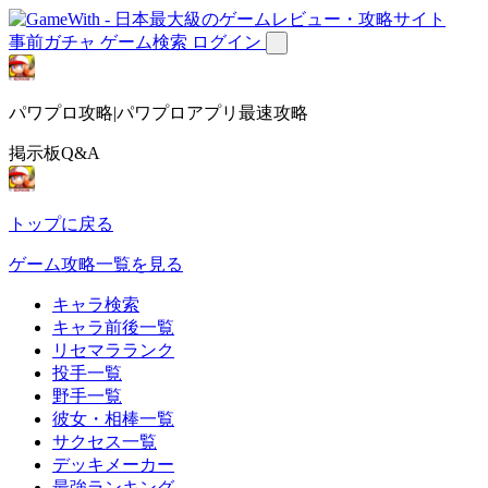
事前ガチャ
ゲーム検索
ログイン
パワプロ攻略|パワプロアプリ最速攻略
掲示板Q&A
トップに戻る
ゲーム攻略一覧を見る
キャラ検索
キャラ前後一覧
リセマラランク
投手一覧
野手一覧
彼女・相棒一覧
サクセス一覧
デッキメーカー
最強ランキング