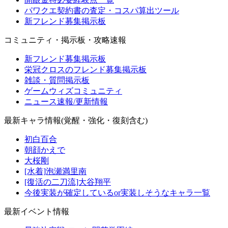
パワクエ契約書の査定・コスパ算出ツール
新フレンド募集掲示板
コミュニティ・掲示板・攻略速報
新フレンド募集掲示板
栄冠クロスのフレンド募集掲示板
雑談・質問掲示板
ゲームウィズコミュニティ
ニュース速報/更新情報
最新キャラ情報(覚醒・強化・復刻含む)
初白百合
朝顔かえで
大桜剛
[水着]泡瀬満里南
[復活の二刀流]大谷翔平
今後実装が確定しているor実装しそうなキャラ一覧
最新イベント情報