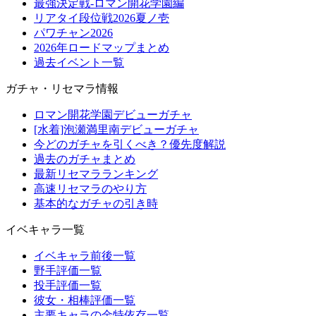
最強決定戦-ロマン開花学園編
リアタイ段位戦2026夏ノ壱
パワチャン2026
2026年ロードマップまとめ
過去イベント一覧
ガチャ・リセマラ情報
ロマン開花学園デビューガチャ
[水着]泡瀬満里南デビューガチャ
今どのガチャを引くべき？優先度解説
過去のガチャまとめ
最新リセマラランキング
高速リセマラのやり方
基本的なガチャの引き時
イベキャラ一覧
イベキャラ前後一覧
野手評価一覧
投手評価一覧
彼女・相棒評価一覧
主要キャラの金特依存一覧