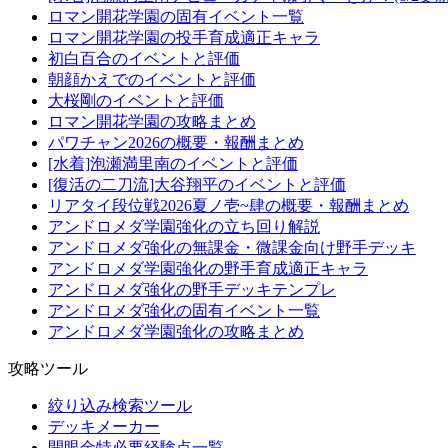
ロマン開花学園の固有イベント一覧
ロマン開花学園の投手育成適正キャラ
初白百合のイベントと評価
朝顔かえでのイベントと評価
大桜剛のイベントと評価
ロマン開花学園の攻略まとめ
パワチャン2026の概要・報酬まとめ
[水着]泡瀬満里南のイベントと評価
[復活の二刀流]大谷翔平のイベントと評価
リアタイ段位戦2026夏ノ壱~肆の概要・報酬まとめ
アンドロメダ学園強化の立ち回り解説
アンドロメダ強化の無課金・微課金向け野手デッキ
アンドロメダ学園強化の野手育成適正キャラ
アンドロメダ強化の野手デッキテンプレ
アンドロメダ強化の固有イベント一覧
アンドロメダ学園強化の攻略まとめ
攻略ツール
絞り込み検索ツール
デッキメーカー
開眼金特必要経験点一覧