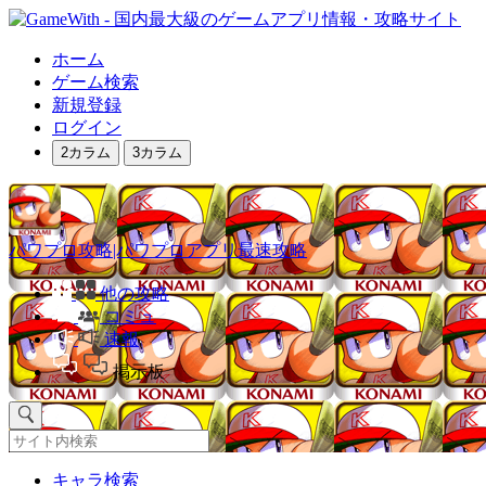
ホーム
ゲーム検索
新規登録
ログイン
2カラム
3カラム
パワプロ攻略|パワプロアプリ最速攻略
他の攻略
コミュ
速報
掲示板
キャラ検索