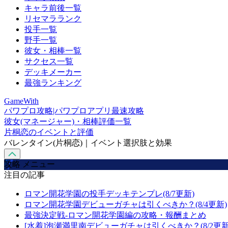
キャラ前後一覧
リセマラランク
投手一覧
野手一覧
彼女・相棒一覧
サクセス一覧
デッキメーカー
最強ランキング
GameWith
パワプロ攻略|パワプロアプリ最速攻略
彼女(マネージャー)・相棒評価一覧
片桐恋のイベントと評価
バレンタイン(片桐恋)｜イベント選択肢と効果
攻略 メニュー
注目の記事
ロマン開花学園の投手デッキテンプレ(8/7更新)
ロマン開花学園デビューガチャは引くべきか？(8/4更新)
最強決定戦-ロマン開花学園編の攻略・報酬まとめ
[水着]泡瀬満里南デビューガチャは引くべきか？(8/2更新