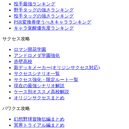
投手最強ランキング
野手タッグの強さランキング
投手タッグの強さランキング
PSR変換券使うべきキャラランキング
キャラ覚醒優先度ランキング
サクセス攻略
ロマン開花学園
アンドロメダ学園強化
赤壁高校
新デッキメーカー(オリジンサクセス対応)
サクセスシナリオ一覧
サクセス強化・限定ルート一覧
現在の最強シナリオ解説
ケース別オススメ高校解説
オリジンサクセスまとめ
パワクエ攻略
幻想野球冒険伝編まとめ
冥界トライアル編まとめ