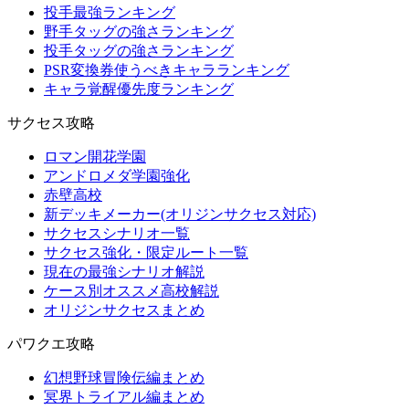
投手最強ランキング
野手タッグの強さランキング
投手タッグの強さランキング
PSR変換券使うべきキャラランキング
キャラ覚醒優先度ランキング
サクセス攻略
ロマン開花学園
アンドロメダ学園強化
赤壁高校
新デッキメーカー(オリジンサクセス対応)
サクセスシナリオ一覧
サクセス強化・限定ルート一覧
現在の最強シナリオ解説
ケース別オススメ高校解説
オリジンサクセスまとめ
パワクエ攻略
幻想野球冒険伝編まとめ
冥界トライアル編まとめ