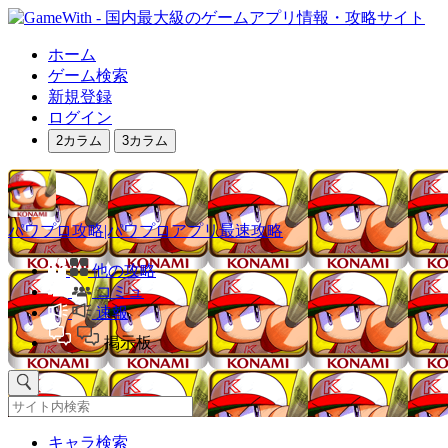
ホーム
ゲーム検索
新規登録
ログイン
2カラム
3カラム
パワプロ攻略|パワプロアプリ最速攻略
他の攻略
コミュ
速報
掲示板
キャラ検索