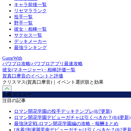
キャラ前後一覧
リセマラランク
投手一覧
野手一覧
彼女・相棒一覧
サクセス一覧
デッキメーカー
最強ランキング
GameWith
パワプロ攻略|パワプロアプリ最速攻略
彼女(マネージャー)・相棒評価一覧
賀真口摩音のイベントと評価
クリスマス(賀真口摩音)｜イベント選択肢と効果
攻略 メニュー
注目の記事
ロマン開花学園の投手デッキテンプレ(8/7更新)
ロマン開花学園デビューガチャは引くべきか？(8/4更新)
最強決定戦-ロマン開花学園編の攻略・報酬まとめ
[水着]泡瀬満里南デビューガチャは引くべきか？(8/2更新