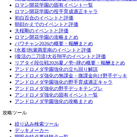
ロマン開花学園の固有イベント一覧
ロマン開花学園の投手育成適正キャラ
初白百合のイベントと評価
朝顔かえでのイベントと評価
大桜剛のイベントと評価
ロマン開花学園の攻略まとめ
パワチャン2026の概要・報酬まとめ
[水着]泡瀬満里南のイベントと評価
[復活の二刀流]大谷翔平のイベントと評価
リアタイ段位戦2026夏ノ壱~肆の概要・報酬まとめ
アンドロメダ学園強化の立ち回り解説
アンドロメダ強化の無課金・微課金向け野手デッキ
アンドロメダ学園強化の野手育成適正キャラ
アンドロメダ強化の野手デッキテンプレ
アンドロメダ強化の固有イベント一覧
アンドロメダ学園強化の攻略まとめ
攻略ツール
絞り込み検索ツール
デッキメーカー
開眼金特必要経験点一覧