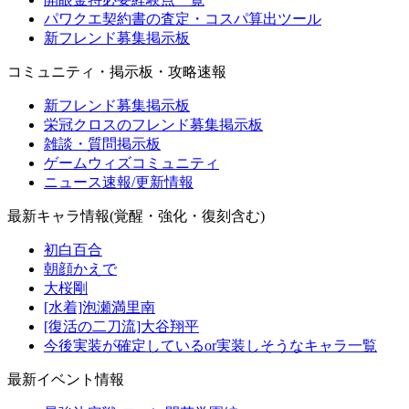
パワクエ契約書の査定・コスパ算出ツール
新フレンド募集掲示板
コミュニティ・掲示板・攻略速報
新フレンド募集掲示板
栄冠クロスのフレンド募集掲示板
雑談・質問掲示板
ゲームウィズコミュニティ
ニュース速報/更新情報
最新キャラ情報(覚醒・強化・復刻含む)
初白百合
朝顔かえで
大桜剛
[水着]泡瀬満里南
[復活の二刀流]大谷翔平
今後実装が確定しているor実装しそうなキャラ一覧
最新イベント情報