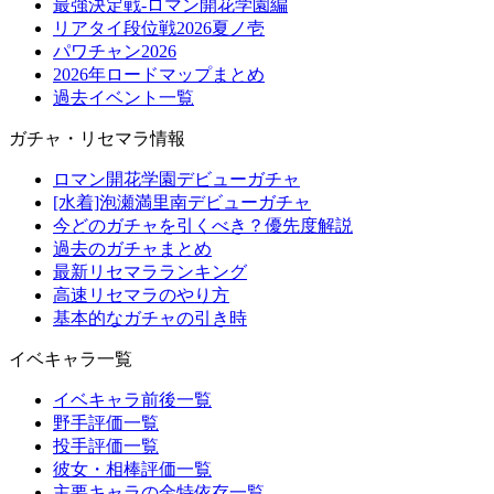
最強決定戦-ロマン開花学園編
リアタイ段位戦2026夏ノ壱
パワチャン2026
2026年ロードマップまとめ
過去イベント一覧
ガチャ・リセマラ情報
ロマン開花学園デビューガチャ
[水着]泡瀬満里南デビューガチャ
今どのガチャを引くべき？優先度解説
過去のガチャまとめ
最新リセマラランキング
高速リセマラのやり方
基本的なガチャの引き時
イベキャラ一覧
イベキャラ前後一覧
野手評価一覧
投手評価一覧
彼女・相棒評価一覧
主要キャラの金特依存一覧