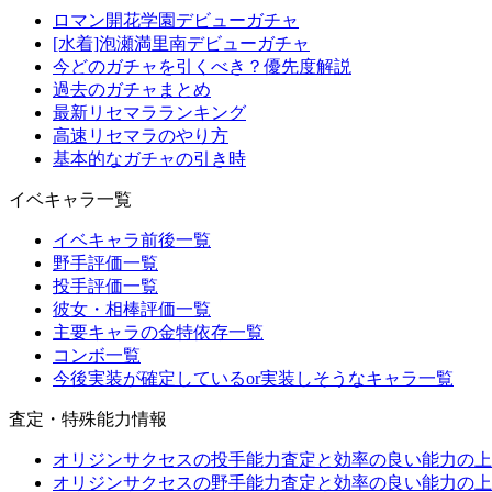
ロマン開花学園デビューガチャ
[水着]泡瀬満里南デビューガチャ
今どのガチャを引くべき？優先度解説
過去のガチャまとめ
最新リセマラランキング
高速リセマラのやり方
基本的なガチャの引き時
イベキャラ一覧
イベキャラ前後一覧
野手評価一覧
投手評価一覧
彼女・相棒評価一覧
主要キャラの金特依存一覧
コンボ一覧
今後実装が確定しているor実装しそうなキャラ一覧
査定・特殊能力情報
オリジンサクセスの投手能力査定と効率の良い能力の上
オリジンサクセスの野手能力査定と効率の良い能力の上