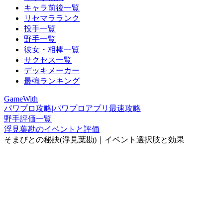
キャラ前後一覧
リセマラランク
投手一覧
野手一覧
彼女・相棒一覧
サクセス一覧
デッキメーカー
最強ランキング
GameWith
パワプロ攻略|パワプロアプリ最速攻略
野手評価一覧
浮見葉勘のイベントと評価
そまびとの秘訣(浮見葉勘)｜イベント選択肢と効果