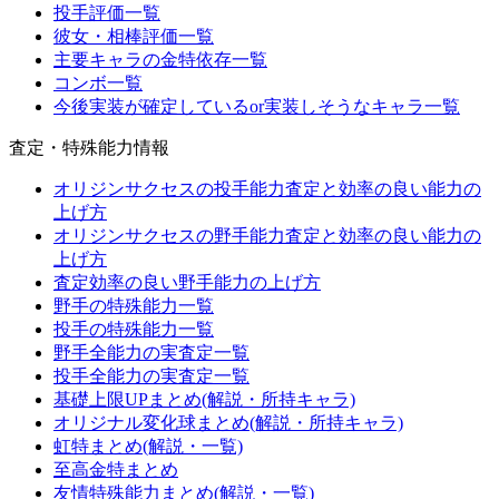
投手評価一覧
彼女・相棒評価一覧
主要キャラの金特依存一覧
コンボ一覧
今後実装が確定しているor実装しそうなキャラ一覧
査定・特殊能力情報
オリジンサクセスの投手能力査定と効率の良い能力の
上げ方
オリジンサクセスの野手能力査定と効率の良い能力の
上げ方
査定効率の良い野手能力の上げ方
野手の特殊能力一覧
投手の特殊能力一覧
野手全能力の実査定一覧
投手全能力の実査定一覧
基礎上限UPまとめ(解説・所持キャラ)
オリジナル変化球まとめ(解説・所持キャラ)
虹特まとめ(解説・一覧)
至高金特まとめ
友情特殊能力まとめ(解説・一覧)