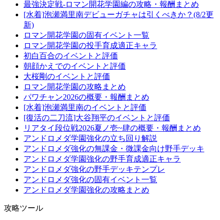
最強決定戦-ロマン開花学園編の攻略・報酬まとめ
[水着]泡瀬満里南デビューガチャは引くべきか？(8/2更
新)
ロマン開花学園の固有イベント一覧
ロマン開花学園の投手育成適正キャラ
初白百合のイベントと評価
朝顔かえでのイベントと評価
大桜剛のイベントと評価
ロマン開花学園の攻略まとめ
パワチャン2026の概要・報酬まとめ
[水着]泡瀬満里南のイベントと評価
[復活の二刀流]大谷翔平のイベントと評価
リアタイ段位戦2026夏ノ壱~肆の概要・報酬まとめ
アンドロメダ学園強化の立ち回り解説
アンドロメダ強化の無課金・微課金向け野手デッキ
アンドロメダ学園強化の野手育成適正キャラ
アンドロメダ強化の野手デッキテンプレ
アンドロメダ強化の固有イベント一覧
アンドロメダ学園強化の攻略まとめ
攻略ツール