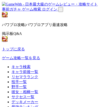
事前ガチャ
ゲーム検索
ログイン
パワプロ攻略|パワプロアプリ最速攻略
掲示板Q&A
トップに戻る
ゲーム攻略一覧を見る
キャラ検索
キャラ前後一覧
リセマラランク
投手一覧
野手一覧
彼女・相棒一覧
サクセス一覧
デッキメーカー
最強ランキング