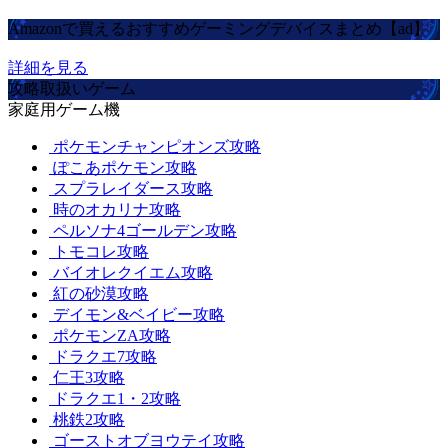
Amazonで買えるおすすめゲーミングデバイスまとめ【ad】
詳細を見る
攻略取扱いゲーム
家庭用ゲーム機
ポケモンチャンピオンズ攻略
ぽこあポケモン攻略
スプラレイダース攻略
時のオカリナ攻略
ペルソナ4ゴールデン攻略
トモコレ攻略
バイオレクイエム攻略
紅の砂漠攻略
デイモン&ベイビー攻略
ポケモンZA攻略
ドラクエ7攻略
仁王3攻略
ドラクエ1・2攻略
桃鉄2攻略
ゴーストオブヨウテイ攻略