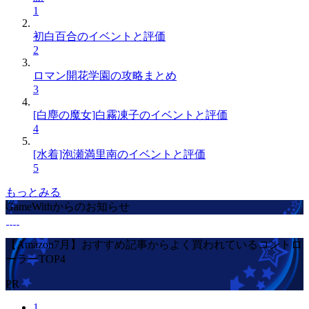
1
初白百合のイベントと評価
2
ロマン開花学園の攻略まとめ
3
[白塵の魔女]白霧凍子のイベントと評価
4
[水着]泡瀬満里南のイベントと評価
5
もっとみる
GameWithからのお知らせ
【Amazon7月】おすすめ記事からよく買われているコントロ
ーラーTOP4
PR
1