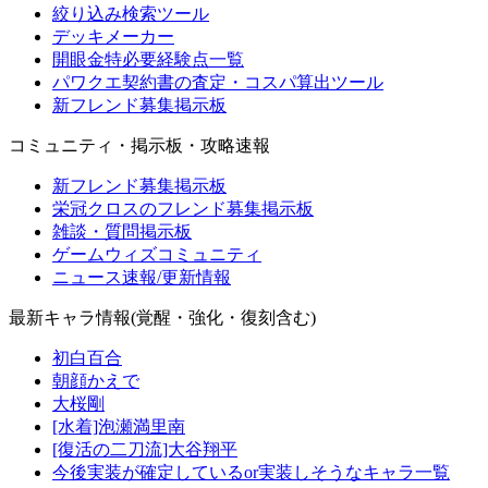
絞り込み検索ツール
デッキメーカー
開眼金特必要経験点一覧
パワクエ契約書の査定・コスパ算出ツール
新フレンド募集掲示板
コミュニティ・掲示板・攻略速報
新フレンド募集掲示板
栄冠クロスのフレンド募集掲示板
雑談・質問掲示板
ゲームウィズコミュニティ
ニュース速報/更新情報
最新キャラ情報(覚醒・強化・復刻含む)
初白百合
朝顔かえで
大桜剛
[水着]泡瀬満里南
[復活の二刀流]大谷翔平
今後実装が確定しているor実装しそうなキャラ一覧