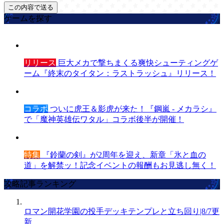
ゲームを探す
リリース
巨大メカで撃ちまくる爽快シューティングゲ
ーム『終末のタイタン：ラストラッシュ』リリース！
コラボ
ついに虎王＆影虎が来た！『鋼嵐 - メカラシ』
で「魔神英雄伝ワタル」コラボ後半が開催！
特集
『鈴蘭の剣』が2周年を迎え、新章「氷と血の
道」を解禁ッ！記念イベントの報酬もお見逃し無く！
攻略記事ランキング
ロマン開花学園の投手デッキテンプレと立ち回り|8/7更
新