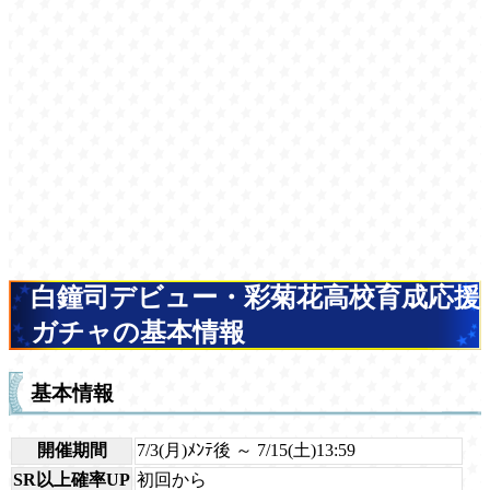
白鐘司デビュー・彩菊花高校育成応援
ガチャの基本情報
基本情報
開催期間
7/3(月)ﾒﾝﾃ後 ～ 7/15(土)13:59
SR以上確率UP
初回から