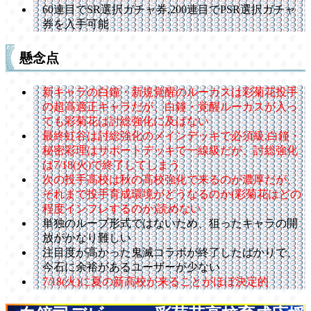
60連目でSR選択ガチャ券,200連目でPSR選択ガチャ
券を入手可能
懸念点
新キャラの白鐘・新規覚醒のルーカスは彩菊花投手
の超高適正キャラだが、白鐘・覚醒ルーカスが入っ
ても彩菊花は討総強化に及ばない
最終虹谷は討総強化のメインデッキで必須級,白鐘・
秘密彩理はサポートデッキで一線級だが、討総強化
は7/18(火)で終了してしまう
次の投手高校は秋の高校強化で来るのが濃厚だが、
それまで投手育成環境がどうなるのか(彩菊花はどの
程度インフレするのか)読めない
単独のループ形式ではないため、狙ったキャラの開
放がかなり難しい
注目度が高かった鬼滅コラボが終了したばかりで、
今石に余裕があるユーザーが少ない
7/18(火)に夏の新高校が来ることがほぼ決定的