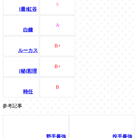
S
[最]虹谷
A
白鐘
B+
ルーカス
B+
[秘]彩理
B
時任
参考記事
野手最強
投手最強