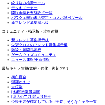
絞り込み検索ツール
デッキメーカー
開眼金特必要経験点一覧
パワクエ契約書の査定・コスパ算出ツール
新フレンド募集掲示板
コミュニティ・掲示板・攻略速報
新フレンド募集掲示板
栄冠クロスのフレンド募集掲示板
雑談・質問掲示板
ゲームウィズコミュニティ
ニュース速報/更新情報
最新キャラ情報(覚醒・強化・復刻含む)
初白百合
朝顔かえで
大桜剛
[水着]泡瀬満里南
[復活の二刀流]大谷翔平
今後実装が確定しているor実装しそうなキャラ一覧