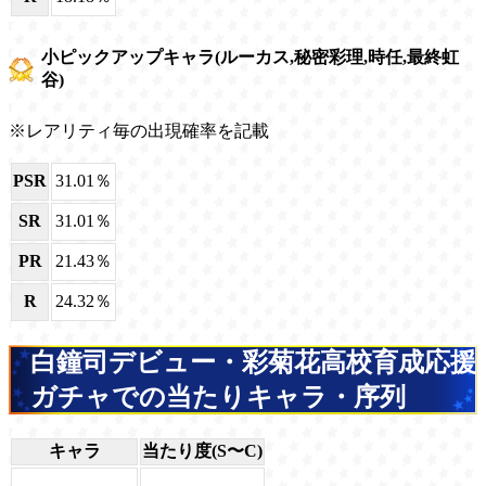
小ピックアップキャラ(ルーカス,秘密彩理,時任,最終虹
谷)
※レアリティ毎の出現確率を記載
PSR
31.01％
SR
31.01％
PR
21.43％
R
24.32％
白鐘司デビュー・彩菊花高校育成応援
ガチャでの当たりキャラ・序列
キャラ
当たり度(S〜C)