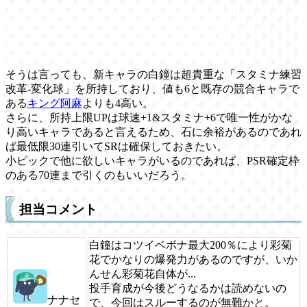
そうは言っても、新キャラの白鐘は超貴重な「スタミナ練習
改革-変化球」を所持しており、値も6と既存の競合キャラで
ある
キング阿麻
よりも4高い。
さらに、所持上限UPは球速+1&スタミナ+6で唯一性がかな
り高いキャラであると言えるため、石に余裕があるのであれ
ば最低限30連引いてSRは確保しておきたい。
小ピックで他に欲しいキャラがいるのであれば、PSR確定枠
のある70連まで引くのもいいだろう。
担当コメント
白鐘はコツイベボナ最大200％により彩菊
花でかなりの爆発力があるのですが、いか
んせん彩菊花自体が...
投手育成が今後どうなるかは読めないの
ナナセ
で、今回はスルーするのが無難かと。