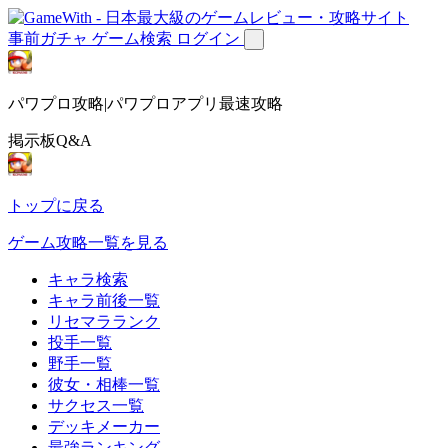
事前ガチャ
ゲーム検索
ログイン
パワプロ攻略|パワプロアプリ最速攻略
掲示板Q&A
トップに戻る
ゲーム攻略一覧を見る
キャラ検索
キャラ前後一覧
リセマラランク
投手一覧
野手一覧
彼女・相棒一覧
サクセス一覧
デッキメーカー
最強ランキング