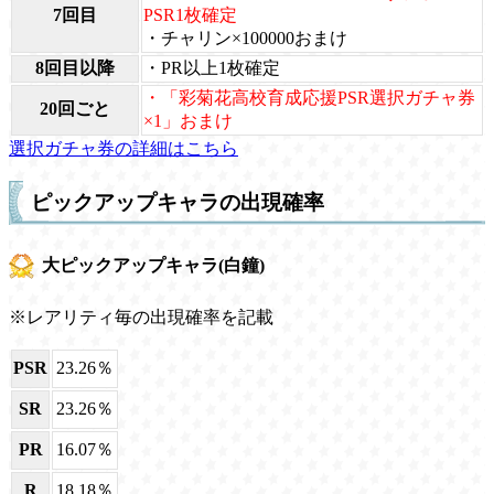
7回目
PSR1枚確定
・チャリン×100000おまけ
8回目以降
・PR以上1枚確定
・「彩菊花高校育成応援PSR選択ガチャ券
20回ごと
×1」おまけ
選択ガチャ券の詳細はこちら
ピックアップキャラの出現確率
大ピックアップキャラ(白鐘)
※レアリティ毎の出現確率を記載
PSR
23.26％
SR
23.26％
PR
16.07％
R
18.18％