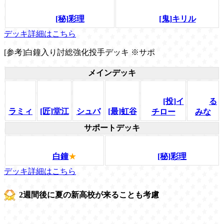
[秘]彩理
[鬼]キリル
デッキ詳細はこちら
[参考]白鐘入り討総強化投手デッキ ※サポ
メインデッキ
[投]イ
る
ラミィ
[匠]堂江
シュバ
[最]虹谷
チロー
みな
サポートデッキ
白鐘
★
[秘]彩理
デッキ詳細はこちら
2週間後に夏の新高校が来ることも考慮