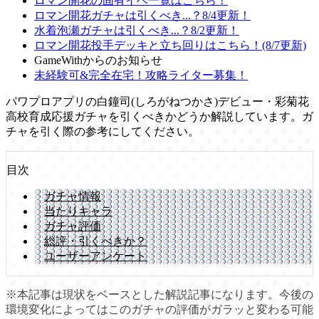
ロマン開花の固有イベ一覧はこちら！
ロマン開花ガチャは引くべき...？8/4更新！
水着泡瀬ガチャは引くべき...？8/2更新！
ロマン開花投手デッキと立ち回りはこちら！(8/7更新)
GameWithからのお知らせ
未経験可&完全在宅！攻略ライター募集！
パワプロアプリの白鐘司(しろがねつかさ)デビュー・彩菊花
高校育成応援ガチャを引くべきかどうか解説しています。ガ
チャを引く際の参考にしてください。
目次
ガチャ情報
当たりキャラ
ガチャ評価
総評・引くべきか？
ユーザーアンケート
※本記事は現状をベースとした解説記事になります。今後の
環境変化によってはこのガチャの評価がガラッと変わる可能