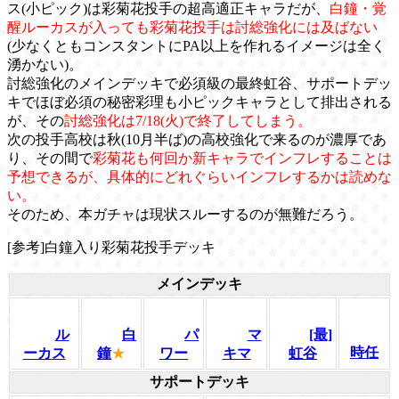
ス(小ピック)は彩菊花投手の超高適正キャラだが、
白鐘・覚
醒ルーカスが入っても彩菊花投手は討総強化には及ばない
(少なくともコンスタントにPA以上を作れるイメージは全く
湧かない)。
討総強化のメインデッキで必須級の最終虹谷、サポートデッ
キでほぼ必須の秘密彩理も小ピックキャラとして排出される
が、その
討総強化は7/18(火)で終了してしまう。
次の投手高校は秋(10月半ば)の高校強化で来るのが濃厚であ
り、その間で
彩菊花も何回か新キャラでインフレすることは
予想できるが、具体的にどれぐらいインフレするかは読めな
い。
そのため、本ガチャは現状スルーするのが無難だろう。
[参考]白鐘入り彩菊花投手デッキ
メインデッキ
ル
白
パ
マ
[最]
時任
ーカス
鐘
★
ワー
キマ
虹谷
サポートデッキ