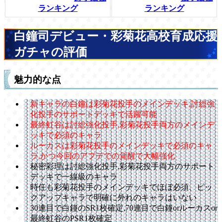
ランキング
ランキング
白鐘司デビュー・彩菊花高校育成応援
ガチャの評価
魅力的な点
新キャラの白鐘は彩菊花投手のメインデッキ,討総強
化投手のサポートデッキで活躍可能
最終虹谷は討総強化投手,彩菊花投手両方のメインデ
ッキで必須のキャラ
ルーカスは彩菊花投手のメインデッキで必須のキャ
ラ,かつ今回のアプデでの覚醒で大幅強化
秘密彩理は討総強化投手,彩菊花投手両方のサポート
デッキで一線級のキャラ
時任も彩菊花投手のメインデッキでほぼ必須、ピッ
クアップキャラで明確に外れのキャラはいない
30連目で白鐘のSR1枚確定,70連目で白鐘orルーカスor
最終虹谷のPSR1枚確定