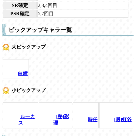
SR確定
2,3,4回目
PSR確定
5,7回目
ピックアップキャラ一覧
大ピックアップ
白鐘
小ピックアップ
ルーカ
[秘]彩
時任
[最]虹谷
ス
理