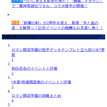
コラボ
ついに虎王＆影虎が来た！『鋼嵐 - メカラシ』
で「魔神英雄伝ワタル」コラボ後半が開催！
特集
『鈴蘭の剣』が2周年を迎え、新章「氷と血の
道」を解禁ッ！記念イベントの報酬もお見逃し無く！
攻略記事ランキング
ロマン開花学園の投手デッキテンプレと立ち回り|8/7更
新
1
初白百合のイベントと評価
2
[水着]泡瀬満里南のイベントと評価
3
ロマン開花学園の攻略まとめ
4