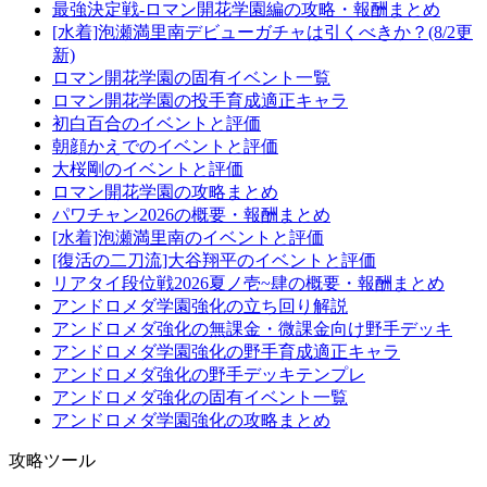
最強決定戦-ロマン開花学園編の攻略・報酬まとめ
[水着]泡瀬満里南デビューガチャは引くべきか？(8/2更
新)
ロマン開花学園の固有イベント一覧
ロマン開花学園の投手育成適正キャラ
初白百合のイベントと評価
朝顔かえでのイベントと評価
大桜剛のイベントと評価
ロマン開花学園の攻略まとめ
パワチャン2026の概要・報酬まとめ
[水着]泡瀬満里南のイベントと評価
[復活の二刀流]大谷翔平のイベントと評価
リアタイ段位戦2026夏ノ壱~肆の概要・報酬まとめ
アンドロメダ学園強化の立ち回り解説
アンドロメダ強化の無課金・微課金向け野手デッキ
アンドロメダ学園強化の野手育成適正キャラ
アンドロメダ強化の野手デッキテンプレ
アンドロメダ強化の固有イベント一覧
アンドロメダ学園強化の攻略まとめ
攻略ツール