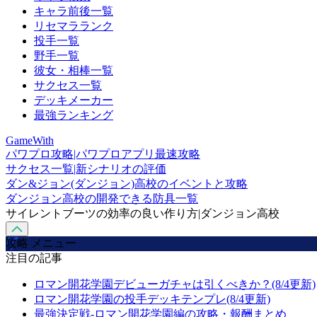
キャラ前後一覧
リセマラランク
投手一覧
野手一覧
彼女・相棒一覧
サクセス一覧
デッキメーカー
最強ランキング
GameWith
パワプロ攻略|パワプロアプリ最速攻略
サクセス一覧|新シナリオの評価
ダン&ジョン(ダンジョン)高校のイベントと攻略
ダンジョン高校の開発できる防具一覧
サイレントブーツの効率の良い作り方|ダンジョン高校
攻略 メニュー
注目の記事
ロマン開花学園デビューガチャは引くべきか？(8/4更新)
ロマン開花学園の投手デッキテンプレ(8/4更新)
最強決定戦-ロマン開花学園編の攻略・報酬まとめ