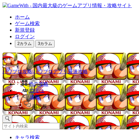
ホーム
ゲーム検索
新規登録
ログイン
2カラム
3カラム
パワプロ攻略|パワプロアプリ最速攻略
他の攻略
コミュ
速報
掲示板
キャラ検索