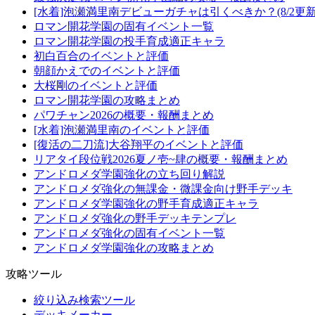
[水着]泡瀬満里南デビューガチャは引くべきか？(8/2更新
ロマン開花学園の固有イベント一覧
ロマン開花学園の投手育成適正キャラ
初白百合のイベントと評価
朝顔かえでのイベントと評価
大桜剛のイベントと評価
ロマン開花学園の攻略まとめ
パワチャン2026の概要・報酬まとめ
[水着]泡瀬満里南のイベントと評価
[復活の二刀流]大谷翔平のイベントと評価
リアタイ段位戦2026夏ノ壱~肆の概要・報酬まとめ
アンドロメダ学園強化の立ち回り解説
アンドロメダ強化の無課金・微課金向け野手デッキ
アンドロメダ学園強化の野手育成適正キャラ
アンドロメダ強化の野手デッキテンプレ
アンドロメダ強化の固有イベント一覧
アンドロメダ学園強化の攻略まとめ
攻略ツール
絞り込み検索ツール
デッキメーカー