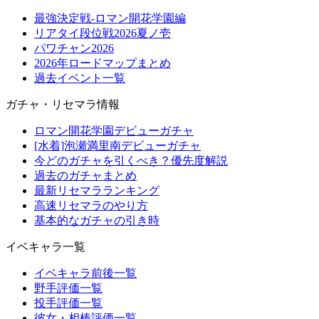
最強決定戦-ロマン開花学園編
リアタイ段位戦2026夏ノ壱
パワチャン2026
2026年ロードマップまとめ
過去イベント一覧
ガチャ・リセマラ情報
ロマン開花学園デビューガチャ
[水着]泡瀬満里南デビューガチャ
今どのガチャを引くべき？優先度解説
過去のガチャまとめ
最新リセマラランキング
高速リセマラのやり方
基本的なガチャの引き時
イベキャラ一覧
イベキャラ前後一覧
野手評価一覧
投手評価一覧
彼女・相棒評価一覧