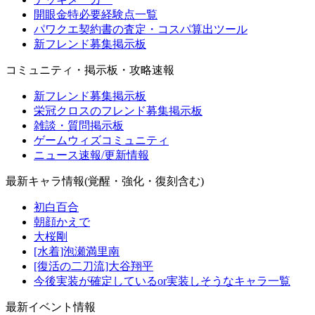
開眼金特必要経験点一覧
パワクエ契約書の査定・コスパ算出ツール
新フレンド募集掲示板
コミュニティ・掲示板・攻略速報
新フレンド募集掲示板
栄冠クロスのフレンド募集掲示板
雑談・質問掲示板
ゲームウィズコミュニティ
ニュース速報/更新情報
最新キャラ情報(覚醒・強化・復刻含む)
初白百合
朝顔かえで
大桜剛
[水着]泡瀬満里南
[復活の二刀流]大谷翔平
今後実装が確定しているor実装しそうなキャラ一覧
最新イベント情報