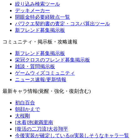
絞り込み検索ツール
デッキメーカー
開眼金特必要経験点一覧
パワクエ契約書の査定・コスパ算出ツール
新フレンド募集掲示板
コミュニティ・掲示板・攻略速報
新フレンド募集掲示板
栄冠クロスのフレンド募集掲示板
雑談・質問掲示板
ゲームウィズコミュニティ
ニュース速報/更新情報
最新キャラ情報(覚醒・強化・復刻含む)
初白百合
朝顔かえで
大桜剛
[水着]泡瀬満里南
[復活の二刀流]大谷翔平
今後実装が確定しているor実装しそうなキャラ一覧