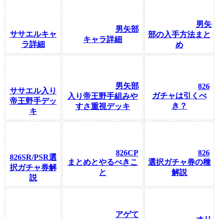
男矢
男矢部
ササエルキャ
部の入手方法まと
キャラ詳細
ラ詳細
め
男矢部
826
ササエル入り
ガチャは引くべ
入り帝王野手組みや
帝王野手デッ
き？
すさ重視デッキ
キ
826CP
826
826SR/PSR選
まとめとやるべきこ
選択ガチャ券の種
択ガチャ券解
と
解説
説
アゲて