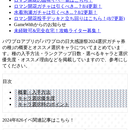
ロマン開花の固有イベ一覧はこちら！
ロマン開花ガチャは引くべき...？8/4更新！
水着泡瀬ガチャは引くべき...？8/2更新！
ロマン開花投手デッキと立ち回りはこちら！(8/7更新)
GameWithからのお知らせ
未経験可&完全在宅！攻略ライター募集！
パワプロアプリの｢パワプロの日大感謝祭2024選択ガチャ券
の種｣の概要とオススメ選択キャラについてまとめていま
す。種の入手方法・ランクアップ日数・選べるキャラと選択
優先度・オススメ理由などを掲載していますので、参考にし
てください。
目次
概要・入手方法
キャラ選択優先度
キャラ選択時のポイント
2024年826イベ関連記事はこちら！