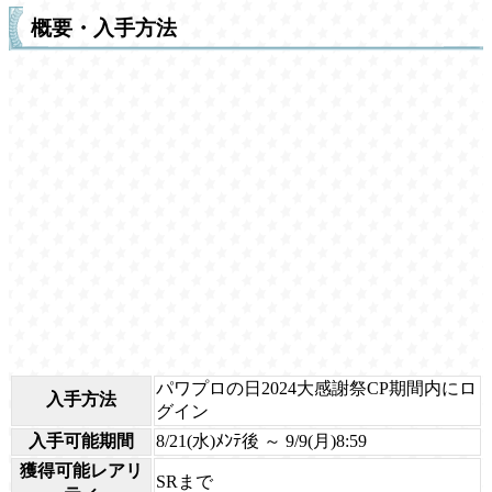
概要・入手方法
パワプロの日2024大感謝祭CP期間内にロ
入手方法
グイン
入手可能期間
8/21(水)ﾒﾝﾃ後 ～ 9/9(月)8:59
獲得可能レアリ
SRまで