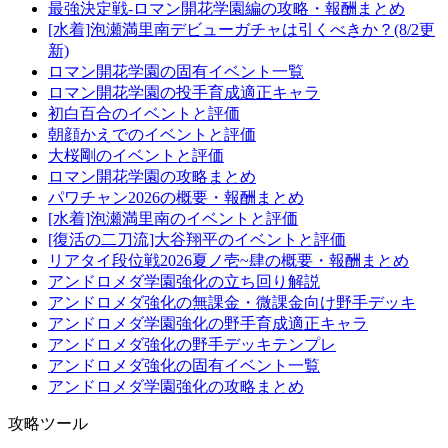
最強決定戦-ロマン開花学園編の攻略・報酬まとめ
[水着]泡瀬満里南デビューガチャは引くべきか？(8/2更
新)
ロマン開花学園の固有イベント一覧
ロマン開花学園の投手育成適正キャラ
初白百合のイベントと評価
朝顔かえでのイベントと評価
大桜剛のイベントと評価
ロマン開花学園の攻略まとめ
パワチャン2026の概要・報酬まとめ
[水着]泡瀬満里南のイベントと評価
[復活の二刀流]大谷翔平のイベントと評価
リアタイ段位戦2026夏ノ壱~肆の概要・報酬まとめ
アンドロメダ学園強化の立ち回り解説
アンドロメダ強化の無課金・微課金向け野手デッキ
アンドロメダ学園強化の野手育成適正キャラ
アンドロメダ強化の野手デッキテンプレ
アンドロメダ強化の固有イベント一覧
アンドロメダ学園強化の攻略まとめ
攻略ツール