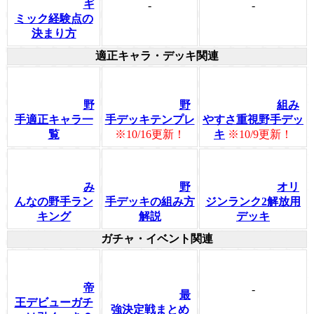
ギ
-
-
ミック経験点の
決まり方
適正キャラ・デッキ関連
野
野
組み
手適正キャラ一
手デッキテンプレ
やすさ重視野手デッ
覧
※10/16更新！
キ
※10/9更新！
み
野
オリ
んなの野手ラン
手デッキの組み方
ジンランク2解放用
キング
解説
デッキ
ガチャ・イベント関連
帝
-
最
王デビューガチ
強決定戦まとめ