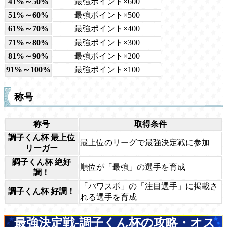
41%～50%
最強ポイント×600
51%～60%
最強ポイント×500
61%～70%
最強ポイント×400
71%～80%
最強ポイント×300
81%～90%
最強ポイント×200
91%～100%
最強ポイント×100
称号
称号
取得条件
調子くん杯 最上位
最上位のリーグで最強決定戦に参加
リーガー
調子くん杯 絶好
順位が「最強」の選手を育成
調！
「パワスポ」の「注目選手」に掲載さ
調子くん杯 好調！
れる選手を育成
最強決定戦-調子くん杯の攻略・オス