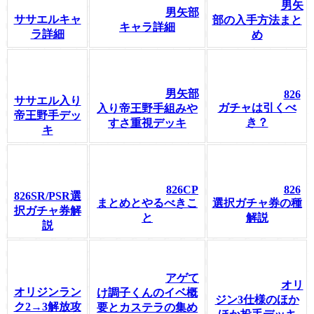
男矢
男矢部
ササエルキャ
部の入手方法まと
キャラ詳細
ラ詳細
め
男矢部
826
ササエル入り
ガチャは引くべ
入り帝王野手組みや
帝王野手デッ
き？
すさ重視デッキ
キ
826CP
826
826SR/PSR選
まとめとやるべきこ
選択ガチャ券の種
択ガチャ券解
と
解説
説
アゲて
オリ
オリジンラン
け調子くんのイベ概
ジン3仕様のほか
ク2→3解放攻
要とカステラの集め