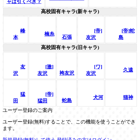
ャは引くべき？
高校固有キャラ(新キャラ)
峰
[帝]
[帝]蛇
楠糸
石張
本
友沢
島
高校固有キャラ(旧キャラ)
友
[激]
[ワ]
久遠
袴友沢
沢
友沢
友沢
猛
[帝]
犬河
猫神
蛇島
田
猛田
ユーザー登録のご案内
ユーザー登録(無料)することで、この機能を使うことができ
ます。
新規登録(無料)して使う
登録済みの方はログイン