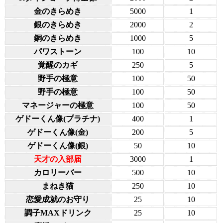
金のきらめき
5000
1
銀のきらめき
2000
2
銅のきらめき
1000
5
パワストーン
100
10
覚醒のカギ
250
5
野手の極意
100
50
野手の極意
100
50
マネージャーの極意
100
50
ゲドーくん像(プラチナ)
400
1
ゲドーくん像(金)
200
5
ゲドーくん像(銀)
50
10
天才の入部届
3000
1
カロリーバー
500
10
まねき猫
250
10
恋愛成就のお守り
25
10
調子MAXドリンク
25
10