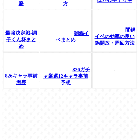
ほか投手デッキ
略
方
闇鍋
最強決定戦-調
闇鍋イ
イベの効率の良い
子くん杯まと
ベまとめ
鍋開放・周回方法
め
826ガチ
-
826キャラ事前
ャ厳選12キャラ事前
考察
予想