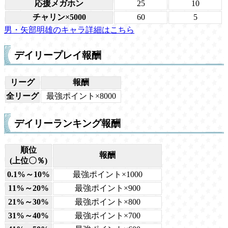
応援メガホン
25
10
チャリン×5000
60
5
男・矢部明雄のキャラ詳細はこちら
デイリープレイ報酬
リーグ
報酬
全リーグ
最強ポイント×8000
デイリーランキング報酬
順位
報酬
(上位〇％)
0.1%～10%
最強ポイント×1000
11%～20%
最強ポイント×900
21%～30%
最強ポイント×800
31%～40%
最強ポイント×700