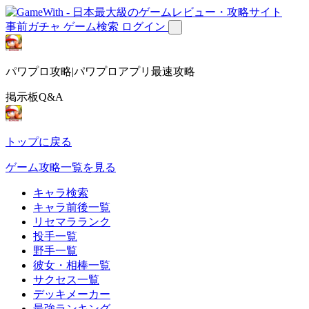
事前ガチャ
ゲーム検索
ログイン
パワプロ攻略|パワプロアプリ最速攻略
掲示板Q&A
トップに戻る
ゲーム攻略一覧を見る
キャラ検索
キャラ前後一覧
リセマラランク
投手一覧
野手一覧
彼女・相棒一覧
サクセス一覧
デッキメーカー
最強ランキング