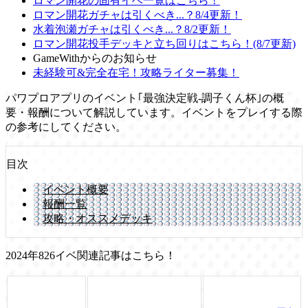
ロマン開花の固有イベ一覧はこちら！
ロマン開花ガチャは引くべき...？8/4更新！
水着泡瀬ガチャは引くべき...？8/2更新！
ロマン開花投手デッキと立ち回りはこちら！(8/7更新)
GameWithからのお知らせ
未経験可&完全在宅！攻略ライター募集！
パワプロアプリのイベント｢最強決定戦-調子くん杯｣の概
要・報酬について解説しています。イベントをプレイする際
の参考にしてください。
目次
イベント概要
報酬一覧
攻略・オススメデッキ
2024年826イベ関連記事はこちら！