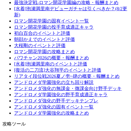
最強決定戦-ロマン開花学園編の攻略・報酬まとめ
[水着]泡瀬満里南デビューガチャは引くべきか？(8/2更
新)
ロマン開花学園の固有イベント一覧
ロマン開花学園の投手育成適正キャラ
初白百合のイベントと評価
朝顔かえでのイベントと評価
大桜剛のイベントと評価
ロマン開花学園の攻略まとめ
パワチャン2026の概要・報酬まとめ
[水着]泡瀬満里南のイベントと評価
[復活の二刀流]大谷翔平のイベントと評価
リアタイ段位戦2026夏ノ壱~肆の概要・報酬まとめ
アンドロメダ学園強化の立ち回り解説
アンドロメダ強化の無課金・微課金向け野手デッキ
アンドロメダ学園強化の野手育成適正キャラ
アンドロメダ強化の野手デッキテンプレ
アンドロメダ強化の固有イベント一覧
アンドロメダ学園強化の攻略まとめ
攻略ツール