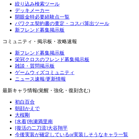
絞り込み検索ツール
デッキメーカー
開眼金特必要経験点一覧
パワクエ契約書の査定・コスパ算出ツール
新フレンド募集掲示板
コミュニティ・掲示板・攻略速報
新フレンド募集掲示板
栄冠クロスのフレンド募集掲示板
雑談・質問掲示板
ゲームウィズコミュニティ
ニュース速報/更新情報
最新キャラ情報(覚醒・強化・復刻含む)
初白百合
朝顔かえで
大桜剛
[水着]泡瀬満里南
[復活の二刀流]大谷翔平
今後実装が確定しているor実装しそうなキャラ一覧