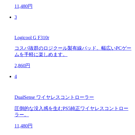
11,480円
3
Logicool G F310r
コスパ抜群のロジクール製有線パッド。幅広いPCゲー
ムを手軽に楽しめます。
2,860円
4
DualSense ワイヤレスコントローラー
圧倒的な没入感を生むPS5純正ワイヤレスコントロー
ラー。
11,480円