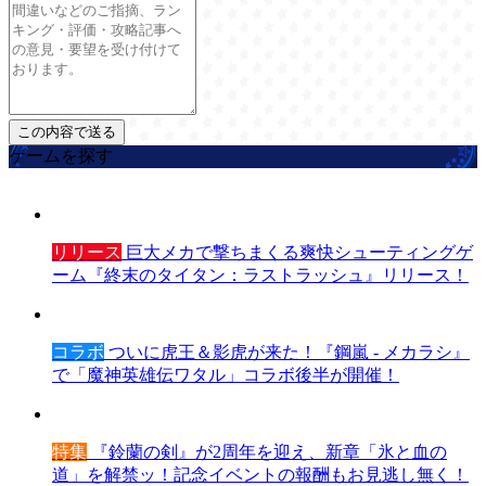
ゲームを探す
リリース
巨大メカで撃ちまくる爽快シューティングゲ
ーム『終末のタイタン：ラストラッシュ』リリース！
コラボ
ついに虎王＆影虎が来た！『鋼嵐 - メカラシ』
で「魔神英雄伝ワタル」コラボ後半が開催！
特集
『鈴蘭の剣』が2周年を迎え、新章「氷と血の
道」を解禁ッ！記念イベントの報酬もお見逃し無く！