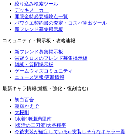
絞り込み検索ツール
デッキメーカー
開眼金特必要経験点一覧
パワクエ契約書の査定・コスパ算出ツール
新フレンド募集掲示板
コミュニティ・掲示板・攻略速報
新フレンド募集掲示板
栄冠クロスのフレンド募集掲示板
雑談・質問掲示板
ゲームウィズコミュニティ
ニュース速報/更新情報
最新キャラ情報(覚醒・強化・復刻含む)
初白百合
朝顔かえで
大桜剛
[水着]泡瀬満里南
[復活の二刀流]大谷翔平
今後実装が確定しているor実装しそうなキャラ一覧