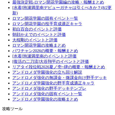
最強決定戦-ロマン開花学園編の攻略・報酬まとめ
[水着]泡瀬満里南デビューガチャは引くべきか？(8/2更
新)
ロマン開花学園の固有イベント一覧
ロマン開花学園の投手育成適正キャラ
初白百合のイベントと評価
朝顔かえでのイベントと評価
大桜剛のイベントと評価
ロマン開花学園の攻略まとめ
パワチャン2026の概要・報酬まとめ
[水着]泡瀬満里南のイベントと評価
[復活の二刀流]大谷翔平のイベントと評価
リアタイ段位戦2026夏ノ壱~肆の概要・報酬まとめ
アンドロメダ学園強化の立ち回り解説
アンドロメダ強化の無課金・微課金向け野手デッキ
アンドロメダ学園強化の野手育成適正キャラ
アンドロメダ強化の野手デッキテンプレ
アンドロメダ強化の固有イベント一覧
アンドロメダ学園強化の攻略まとめ
攻略ツール