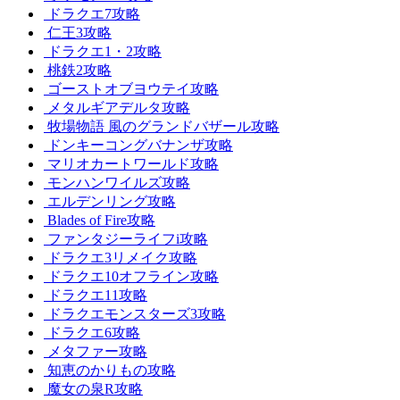
ドラクエ7攻略
仁王3攻略
ドラクエ1・2攻略
桃鉄2攻略
ゴーストオブヨウテイ攻略
メタルギアデルタ攻略
牧場物語 風のグランドバザール攻略
ドンキーコングバナンザ攻略
マリオカートワールド攻略
モンハンワイルズ攻略
エルデンリング攻略
Blades of Fire攻略
ファンタジーライフi攻略
ドラクエ3リメイク攻略
ドラクエ10オフライン攻略
ドラクエ11攻略
ドラクエモンスターズ3攻略
ドラクエ6攻略
メタファー攻略
知恵のかりもの攻略
魔女の泉R攻略