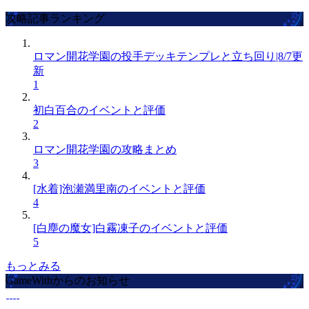
攻略記事ランキング
ロマン開花学園の投手デッキテンプレと立ち回り|8/7更
新
1
初白百合のイベントと評価
2
ロマン開花学園の攻略まとめ
3
[水着]泡瀬満里南のイベントと評価
4
[白塵の魔女]白霧凍子のイベントと評価
5
もっとみる
GameWithからのお知らせ