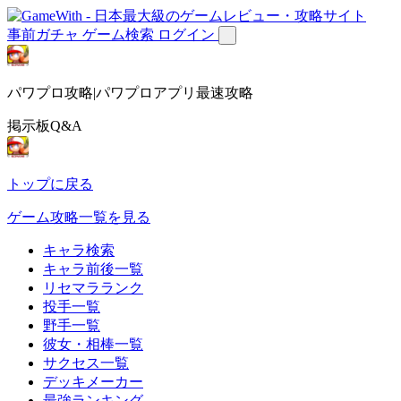
事前ガチャ
ゲーム検索
ログイン
パワプロ攻略|パワプロアプリ最速攻略
掲示板Q&A
トップに戻る
ゲーム攻略一覧を見る
キャラ検索
キャラ前後一覧
リセマラランク
投手一覧
野手一覧
彼女・相棒一覧
サクセス一覧
デッキメーカー
最強ランキング