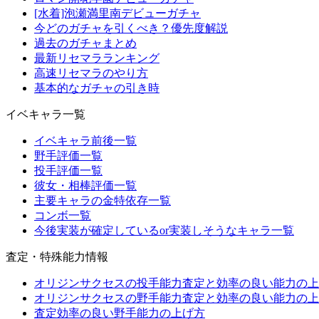
[水着]泡瀬満里南デビューガチャ
今どのガチャを引くべき？優先度解説
過去のガチャまとめ
最新リセマラランキング
高速リセマラのやり方
基本的なガチャの引き時
イベキャラ一覧
イベキャラ前後一覧
野手評価一覧
投手評価一覧
彼女・相棒評価一覧
主要キャラの金特依存一覧
コンボ一覧
今後実装が確定しているor実装しそうなキャラ一覧
査定・特殊能力情報
オリジンサクセスの投手能力査定と効率の良い能力の上
オリジンサクセスの野手能力査定と効率の良い能力の上
査定効率の良い野手能力の上げ方