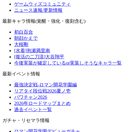
ゲームウィズコミュニティ
ニュース速報/更新情報
最新キャラ情報(覚醒・強化・復刻含む)
初白百合
朝顔かえで
大桜剛
[水着]泡瀬満里南
[復活の二刀流]大谷翔平
今後実装が確定しているor実装しそうなキャラ一覧
最新イベント情報
最強決定戦-ロマン開花学園編
リアタイ段位戦2026夏ノ壱
パワチャン2026
2026年ロードマップまとめ
過去イベント一覧
ガチャ・リセマラ情報
ロマン開花学園デビューガチャ