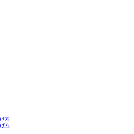
げ方
げ方