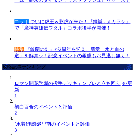
ーム『終末のタイタン：ラストラッシュ』リリース！
コラボ
ついに虎王＆影虎が来た！『鋼嵐 - メカラシ』
で「魔神英雄伝ワタル」コラボ後半が開催！
特集
『鈴蘭の剣』が2周年を迎え、新章「氷と血の
道」を解禁ッ！記念イベントの報酬もお見逃し無く！
攻略記事ランキング
ロマン開花学園の投手デッキテンプレと立ち回り|8/7更
新
1
初白百合のイベントと評価
2
[水着]泡瀬満里南のイベントと評価
3