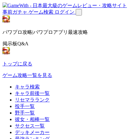
事前ガチャ
ゲーム検索
ログイン
パワプロ攻略|パワプロアプリ最速攻略
掲示板Q&A
トップに戻る
ゲーム攻略一覧を見る
キャラ検索
キャラ前後一覧
リセマラランク
投手一覧
野手一覧
彼女・相棒一覧
サクセス一覧
デッキメーカー
最強ランキング