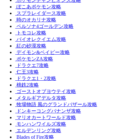
ポケモンチャンピオンズ攻略
ぽこあポケモン攻略
スプラレイダース攻略
時のオカリナ攻略
ペルソナ4ゴールデン攻略
トモコレ攻略
バイオレクイエム攻略
紅の砂漠攻略
デイモン&ベイビー攻略
ポケモンZA攻略
ドラクエ7攻略
仁王3攻略
ドラクエ1・2攻略
桃鉄2攻略
ゴーストオブヨウテイ攻略
メタルギアデルタ攻略
牧場物語 風のグランドバザール攻略
ドンキーコングバナンザ攻略
マリオカートワールド攻略
モンハンワイルズ攻略
エルデンリング攻略
Blades of Fire攻略