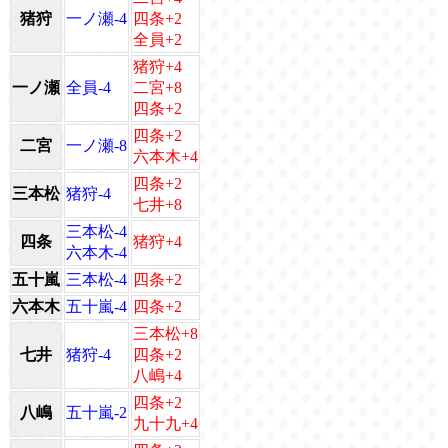
猪狩
一ノ瀬-4
四条+2
全員+2
猪狩+4
一ノ瀬
全員-4
二宮+8
四条+2
四条+2
二宮
一ノ瀬-8
六本木+4
四条+2
三本松
猪狩-4
七井+8
三本松-4
四条
猪狩+4
六本木-4
五十嵐
三本松-4
四条+2
六本木
五十嵐-4
四条+2
三本松+8
七井
猪狩-4
四条+2
八嶋+4
四条+2
八嶋
五十嵐-2
九十九+4