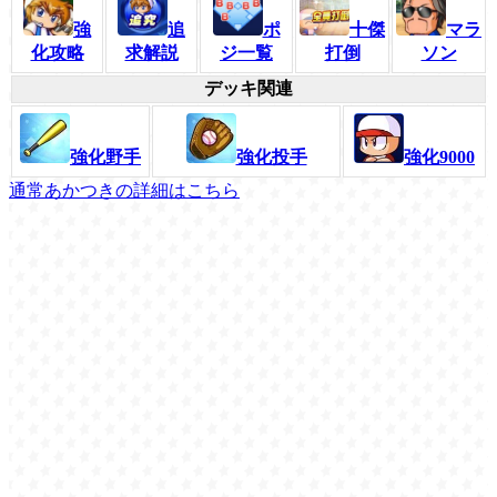
強
追
ポ
十傑
マラ
化攻略
求解説
ジ一覧
打倒
ソン
デッキ関連
強化野手
強化投手
強化9000
通常あかつきの詳細はこちら