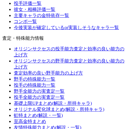
投手評価一覧
彼女・相棒評価一覧
主要キャラの金特依存一覧
コンボ一覧
今後実装が確定しているor実装しそうなキャラ一覧
査定・特殊能力情報
オリジンサクセスの投手能力査定と効率の良い能力の
上げ方
オリジンサクセスの野手能力査定と効率の良い能力の
上げ方
査定効率の良い野手能力の上げ方
野手の特殊能力一覧
投手の特殊能力一覧
野手全能力の実査定一覧
投手全能力の実査定一覧
基礎上限UPまとめ(解説・所持キャラ)
オリジナル変化球まとめ(解説・所持キャラ)
虹特まとめ(解説・一覧)
至高金特まとめ
友情特殊能力まとめ(解説・一覧)