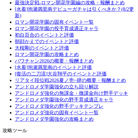
最強決定戦-ロマン開花学園編の攻略・報酬まとめ
[水着]泡瀬満里南デビューガチャは引くべきか？(8/2更
新)
ロマン開花学園の固有イベント一覧
ロマン開花学園の投手育成適正キャラ
初白百合のイベントと評価
朝顔かえでのイベントと評価
大桜剛のイベントと評価
ロマン開花学園の攻略まとめ
パワチャン2026の概要・報酬まとめ
[水着]泡瀬満里南のイベントと評価
[復活の二刀流]大谷翔平のイベントと評価
リアタイ段位戦2026夏ノ壱~肆の概要・報酬まとめ
アンドロメダ学園強化の立ち回り解説
アンドロメダ強化の無課金・微課金向け野手デッキ
アンドロメダ学園強化の野手育成適正キャラ
アンドロメダ強化の野手デッキテンプレ
アンドロメダ強化の固有イベント一覧
アンドロメダ学園強化の攻略まとめ
攻略ツール