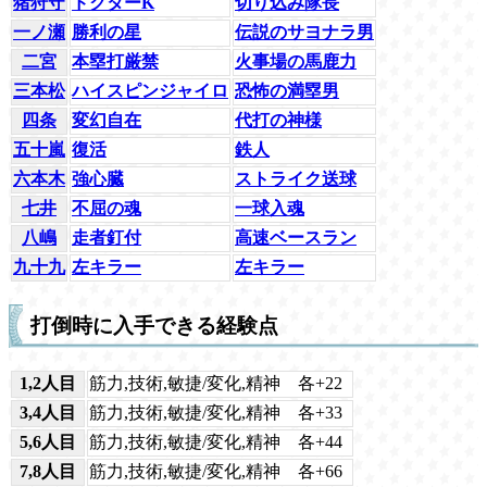
猪狩守
ドクターK
切り込み隊長
一ノ瀬
勝利の星
伝説のサヨナラ男
二宮
本塁打厳禁
火事場の馬鹿力
三本松
ハイスピンジャイロ
恐怖の満塁男
四条
変幻自在
代打の神様
五十嵐
復活
鉄人
六本木
強心臓
ストライク送球
七井
不屈の魂
一球入魂
八嶋
走者釘付
高速ベースラン
九十九
左キラー
左キラー
打倒時に入手できる経験点
1,2人目
筋力,技術,敏捷/変化,精神 各+22
3,4人目
筋力,技術,敏捷/変化,精神 各+33
5,6人目
筋力,技術,敏捷/変化,精神 各+44
7,8人目
筋力,技術,敏捷/変化,精神 各+66