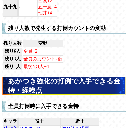
四条+2
九十九
-
五十嵐+4
七井+4
残り人数で発生する打倒カウントの変動
残り人数
変動
残り6人
全員+2
残り3人
全員のカウント2倍
残り1人
最後の1人+4
あかつき強化の打倒で入手できる金
特・経験点
全員打倒時に入手できる金特
キャラ
投手
野手