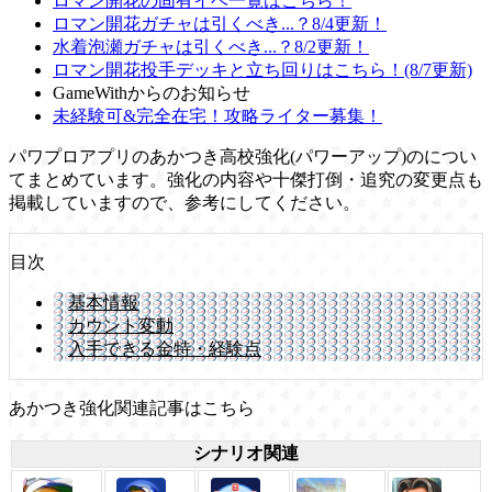
ロマン開花の固有イベ一覧はこちら！
ロマン開花ガチャは引くべき...？8/4更新！
水着泡瀬ガチャは引くべき...？8/2更新！
ロマン開花投手デッキと立ち回りはこちら！(8/7更新)
GameWithからのお知らせ
未経験可&完全在宅！攻略ライター募集！
パワプロアプリのあかつき高校強化(パワーアップ)のについ
てまとめています。強化の内容や十傑打倒・追究の変更点も
掲載していますので、参考にしてください。
目次
基本情報
カウント変動
入手できる金特・経験点
あかつき強化関連記事はこちら
シナリオ関連