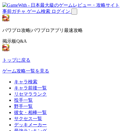
事前ガチャ
ゲーム検索
ログイン
パワプロ攻略|パワプロアプリ最速攻略
掲示板Q&A
トップに戻る
ゲーム攻略一覧を見る
キャラ検索
キャラ前後一覧
リセマラランク
投手一覧
野手一覧
彼女・相棒一覧
サクセス一覧
デッキメーカー
最強ランキング