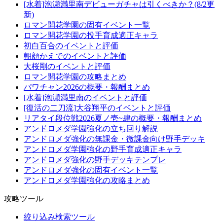
[水着]泡瀬満里南デビューガチャは引くべきか？(8/2更
新)
ロマン開花学園の固有イベント一覧
ロマン開花学園の投手育成適正キャラ
初白百合のイベントと評価
朝顔かえでのイベントと評価
大桜剛のイベントと評価
ロマン開花学園の攻略まとめ
パワチャン2026の概要・報酬まとめ
[水着]泡瀬満里南のイベントと評価
[復活の二刀流]大谷翔平のイベントと評価
リアタイ段位戦2026夏ノ壱~肆の概要・報酬まとめ
アンドロメダ学園強化の立ち回り解説
アンドロメダ強化の無課金・微課金向け野手デッキ
アンドロメダ学園強化の野手育成適正キャラ
アンドロメダ強化の野手デッキテンプレ
アンドロメダ強化の固有イベント一覧
アンドロメダ学園強化の攻略まとめ
攻略ツール
絞り込み検索ツール