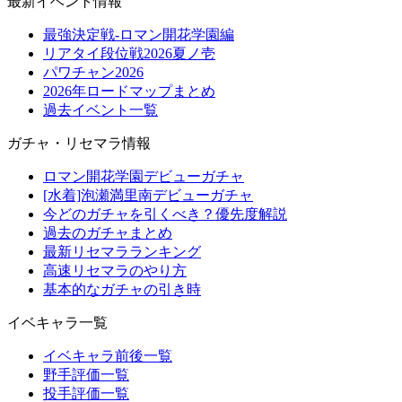
最新イベント情報
最強決定戦-ロマン開花学園編
リアタイ段位戦2026夏ノ壱
パワチャン2026
2026年ロードマップまとめ
過去イベント一覧
ガチャ・リセマラ情報
ロマン開花学園デビューガチャ
[水着]泡瀬満里南デビューガチャ
今どのガチャを引くべき？優先度解説
過去のガチャまとめ
最新リセマラランキング
高速リセマラのやり方
基本的なガチャの引き時
イベキャラ一覧
イベキャラ前後一覧
野手評価一覧
投手評価一覧