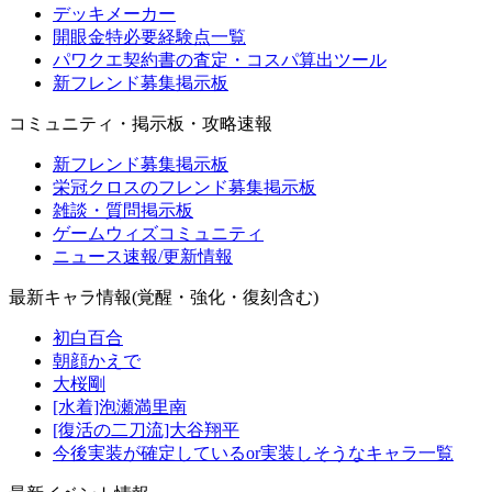
デッキメーカー
開眼金特必要経験点一覧
パワクエ契約書の査定・コスパ算出ツール
新フレンド募集掲示板
コミュニティ・掲示板・攻略速報
新フレンド募集掲示板
栄冠クロスのフレンド募集掲示板
雑談・質問掲示板
ゲームウィズコミュニティ
ニュース速報/更新情報
最新キャラ情報(覚醒・強化・復刻含む)
初白百合
朝顔かえで
大桜剛
[水着]泡瀬満里南
[復活の二刀流]大谷翔平
今後実装が確定しているor実装しそうなキャラ一覧