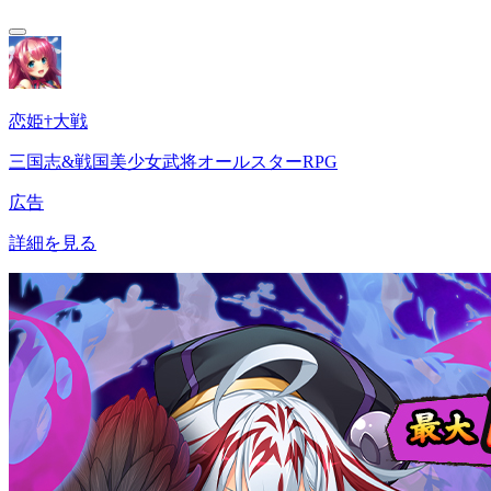
恋姫†大戦
三国志&戦国美少女武将オールスターRPG
広告
詳細を見る