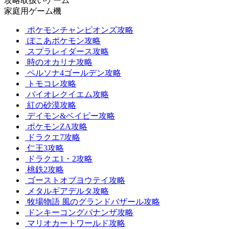
攻略取扱いゲーム
家庭用ゲーム機
ポケモンチャンピオンズ攻略
ぽこあポケモン攻略
スプラレイダース攻略
時のオカリナ攻略
ペルソナ4ゴールデン攻略
トモコレ攻略
バイオレクイエム攻略
紅の砂漠攻略
デイモン&ベイビー攻略
ポケモンZA攻略
ドラクエ7攻略
仁王3攻略
ドラクエ1・2攻略
桃鉄2攻略
ゴーストオブヨウテイ攻略
メタルギアデルタ攻略
牧場物語 風のグランドバザール攻略
ドンキーコングバナンザ攻略
マリオカートワールド攻略