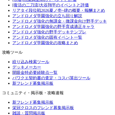
[復活の二刀流]大谷翔平のイベントと評価
リアタイ段位戦2026夏ノ壱~肆の概要・報酬まとめ
アンドロメダ学園強化の立ち回り解説
アンドロメダ強化の無課金・微課金向け野手デッキ
アンドロメダ学園強化の野手育成適正キャラ
アンドロメダ強化の野手デッキテンプレ
アンドロメダ強化の固有イベント一覧
アンドロメダ学園強化の攻略まとめ
攻略ツール
絞り込み検索ツール
デッキメーカー
開眼金特必要経験点一覧
パワクエ契約書の査定・コスパ算出ツール
新フレンド募集掲示板
コミュニティ・掲示板・攻略速報
新フレンド募集掲示板
栄冠クロスのフレンド募集掲示板
雑談・質問掲示板