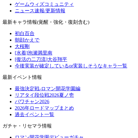
ゲームウィズコミュニティ
ニュース速報/更新情報
最新キャラ情報(覚醒・強化・復刻含む)
初白百合
朝顔かえで
大桜剛
[水着]泡瀬満里南
[復活の二刀流]大谷翔平
今後実装が確定しているor実装しそうなキャラ一覧
最新イベント情報
最強決定戦-ロマン開花学園編
リアタイ段位戦2026夏ノ壱
パワチャン2026
2026年ロードマップまとめ
過去イベント一覧
ガチャ・リセマラ情報
ロマン開花学園デビューガチャ