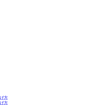
げ方
げ方