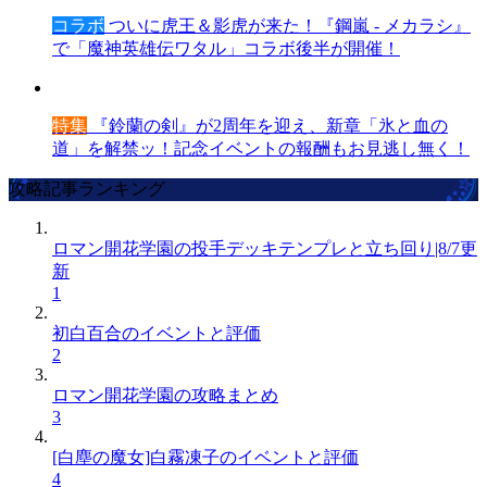
コラボ
ついに虎王＆影虎が来た！『鋼嵐 - メカラシ』
で「魔神英雄伝ワタル」コラボ後半が開催！
特集
『鈴蘭の剣』が2周年を迎え、新章「氷と血の
道」を解禁ッ！記念イベントの報酬もお見逃し無く！
攻略記事ランキング
ロマン開花学園の投手デッキテンプレと立ち回り|8/7更
新
1
初白百合のイベントと評価
2
ロマン開花学園の攻略まとめ
3
[白塵の魔女]白霧凍子のイベントと評価
4