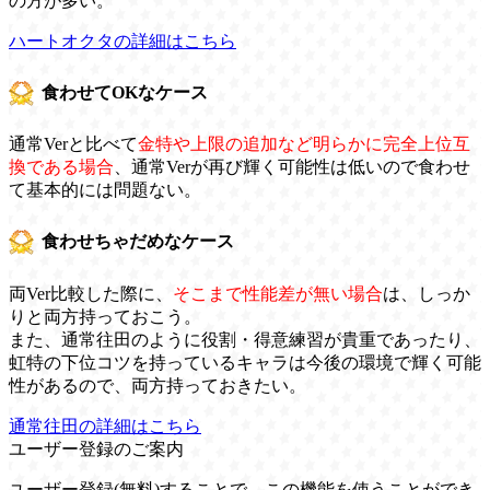
の方が多い。
ハートオクタの詳細はこちら
食わせてOKなケース
通常Verと比べて
金特や上限の追加など明らかに完全上位互
換である場合
、通常Verが再び輝く可能性は低いので食わせ
て基本的には問題ない。
食わせちゃだめなケース
両Ver比較した際に、
そこまで性能差が無い場合
は、しっか
りと両方持っておこう。
また、通常往田のように役割・得意練習が貴重であったり、
虹特の下位コツを持っているキャラは今後の環境で輝く可能
性があるので、両方持っておきたい。
通常往田の詳細はこちら
ユーザー登録のご案内
ユーザー登録(無料)することで、この機能を使うことができ