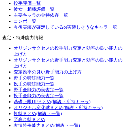
投手評価一覧
彼女・相棒評価一覧
主要キャラの金特依存一覧
コンボ一覧
今後実装が確定しているor実装しそうなキャラ一覧
査定・特殊能力情報
オリジンサクセスの投手能力査定と効率の良い能力の
上げ方
オリジンサクセスの野手能力査定と効率の良い能力の
上げ方
査定効率の良い野手能力の上げ方
野手の特殊能力一覧
投手の特殊能力一覧
野手全能力の実査定一覧
投手全能力の実査定一覧
基礎上限UPまとめ(解説・所持キャラ)
オリジナル変化球まとめ(解説・所持キャラ)
虹特まとめ(解説・一覧)
至高金特まとめ
友情特殊能力まとめ(解説・一覧)