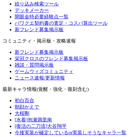
絞り込み検索ツール
デッキメーカー
開眼金特必要経験点一覧
パワクエ契約書の査定・コスパ算出ツール
新フレンド募集掲示板
コミュニティ・掲示板・攻略速報
新フレンド募集掲示板
栄冠クロスのフレンド募集掲示板
雑談・質問掲示板
ゲームウィズコミュニティ
ニュース速報/更新情報
最新キャラ情報(覚醒・強化・復刻含む)
初白百合
朝顔かえで
大桜剛
[水着]泡瀬満里南
[復活の二刀流]大谷翔平
今後実装が確定しているor実装しそうなキャラ一覧