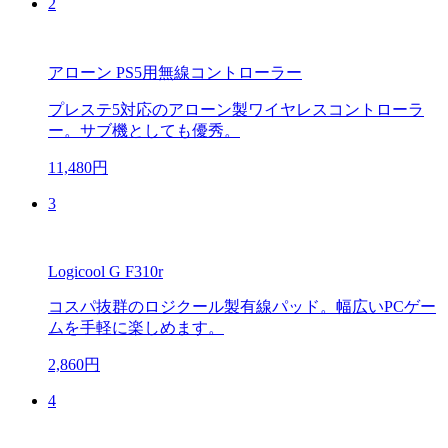
2
アローン PS5用無線コントローラー
プレステ5対応のアローン製ワイヤレスコントローラ
ー。サブ機としても優秀。
11,480円
3
Logicool G F310r
コスパ抜群のロジクール製有線パッド。幅広いPCゲー
ムを手軽に楽しめます。
2,860円
4