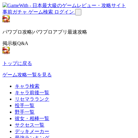
事前ガチャ
ゲーム検索
ログイン
パワプロ攻略|パワプロアプリ最速攻略
掲示板Q&A
トップに戻る
ゲーム攻略一覧を見る
キャラ検索
キャラ前後一覧
リセマラランク
投手一覧
野手一覧
彼女・相棒一覧
サクセス一覧
デッキメーカー
最強ランキング