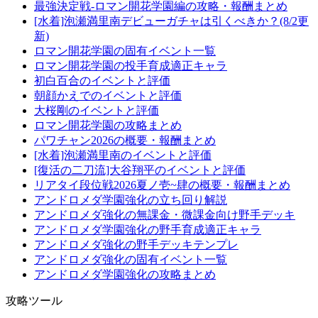
最強決定戦-ロマン開花学園編の攻略・報酬まとめ
[水着]泡瀬満里南デビューガチャは引くべきか？(8/2更
新)
ロマン開花学園の固有イベント一覧
ロマン開花学園の投手育成適正キャラ
初白百合のイベントと評価
朝顔かえでのイベントと評価
大桜剛のイベントと評価
ロマン開花学園の攻略まとめ
パワチャン2026の概要・報酬まとめ
[水着]泡瀬満里南のイベントと評価
[復活の二刀流]大谷翔平のイベントと評価
リアタイ段位戦2026夏ノ壱~肆の概要・報酬まとめ
アンドロメダ学園強化の立ち回り解説
アンドロメダ強化の無課金・微課金向け野手デッキ
アンドロメダ学園強化の野手育成適正キャラ
アンドロメダ強化の野手デッキテンプレ
アンドロメダ強化の固有イベント一覧
アンドロメダ学園強化の攻略まとめ
攻略ツール