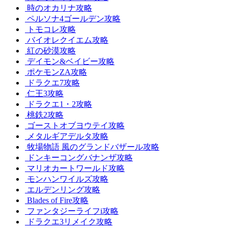
時のオカリナ攻略
ペルソナ4ゴールデン攻略
トモコレ攻略
バイオレクイエム攻略
紅の砂漠攻略
デイモン&ベイビー攻略
ポケモンZA攻略
ドラクエ7攻略
仁王3攻略
ドラクエ1・2攻略
桃鉄2攻略
ゴーストオブヨウテイ攻略
メタルギアデルタ攻略
牧場物語 風のグランドバザール攻略
ドンキーコングバナンザ攻略
マリオカートワールド攻略
モンハンワイルズ攻略
エルデンリング攻略
Blades of Fire攻略
ファンタジーライフi攻略
ドラクエ3リメイク攻略