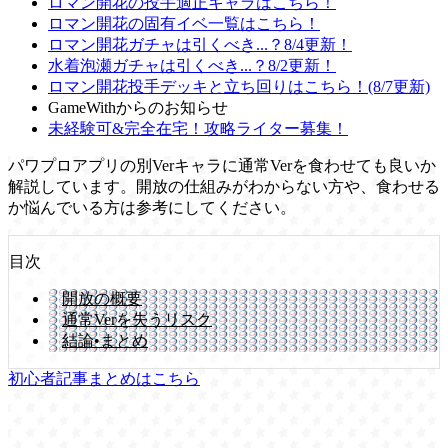
ロマン開花の投手適正キャラはこちら！
ロマン開花の固有イベ一覧はこちら！
ロマン開花ガチャは引くべき...？8/4更新！
水着泡瀬ガチャは引くべき...？8/2更新！
ロマン開花投手デッキと立ち回りはこちら！(8/7更新)
GameWithからのお知らせ
未経験可&完全在宅！攻略ライター募集！
パワプロアプリの別Verキャラに通常Verを食わせても良いか
解説しています。開放の仕組みがわからない方や、食わせる
か悩んでいる方は参考にしてください。
目次
開放の概要
通常Verを失うリスク
結論•まとめ
初心者記事まとめはこちら