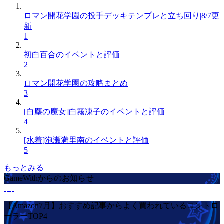
ロマン開花学園の投手デッキテンプレと立ち回り|8/7更
新
1
初白百合のイベントと評価
2
ロマン開花学園の攻略まとめ
3
[白塵の魔女]白霧凍子のイベントと評価
4
[水着]泡瀬満里南のイベントと評価
5
もっとみる
GameWithからのお知らせ
【Amazon7月】おすすめ記事からよく買われているコントロ
ーラーTOP4