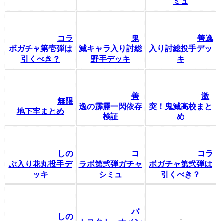
ミュ
コラ
鬼
善逸
ボガチャ第壱弾は
滅キャラ入り討総
入り討総投手デッ
引くべき？
野手デッキ
キ
善
激
無限
逸の霹靂一閃依存
突！鬼滅高校まと
地下牢まとめ
検証
め
しの
コ
コラ
ぶ入り花丸投手デ
ラボ第弐弾ガチャ
ボガチャ第弐弾は
ッキ
シミュ
引くべき？
バ
しの
-