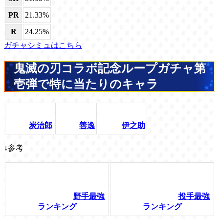
PR
21.33%
R
24.25%
ガチャシミュはこちら
鬼滅の刃コラボ記念ループガチャ第
壱弾で特に当たりのキャラ
炭治郎
善逸
伊之助
↓参考
野手最強
投手最強
ランキング
ランキング