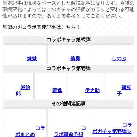
※本記事は現状をベースとした解説記事になります。今後の
環境変化によってはこのガチャの評価がガラッと変わる可能
性がありますので、あくまで参考としてご覧ください。
鬼滅の刃コラボ関連記事はこちら！
コラボキャラ第弐弾
煉獄
義勇
しのぶ
コラボキャラ第壱弾
炭治
禰豆
善逸
伊之助
郎
子
その他関連記事
コラ
コラ
コ
ボガチャ第壱弾シ
ボまとめ
ラボ事前予想