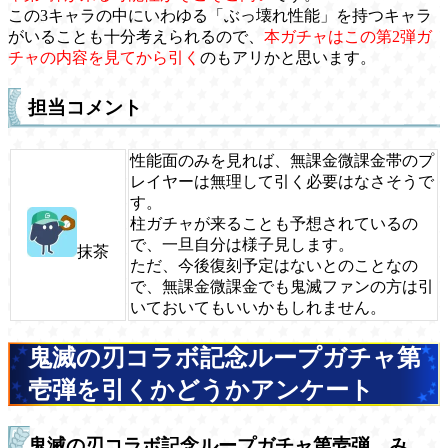
この3キャラの中にいわゆる「ぶっ壊れ性能」を持つキャラ
がいることも十分考えられるので、
本ガチャはこの第2弾ガ
チャの内容を見てから引く
のもアリかと思います。
担当コメント
性能面のみを見れば、無課金微課金帯のプ
レイヤーは無理して引く必要はなさそうで
す。
柱ガチャが来ることも予想されているの
で、一旦自分は様子見します。
抹茶
ただ、今後復刻予定はないとのことなの
で、無課金微課金でも鬼滅ファンの方は引
いておいてもいいかもしれません。
鬼滅の刃コラボ記念ループガチャ第
壱弾を引くかどうかアンケート
鬼滅の刃コラボ記念ループガチャ第壱弾、み