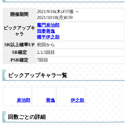
2021/9/16(木)ﾒﾝﾃ後 ～
開催期間
2021/10/18(月)8:59
竈門炭治郎
ピックアップキ
我妻善逸
ャラ
嘴平伊之助
SR以上確率UP
初回から
SR確定
2,3,5回目
PSR確定
7回目
ピックアップキャラ一覧
炭治郎
善逸
伊之助
回数ごとの詳細