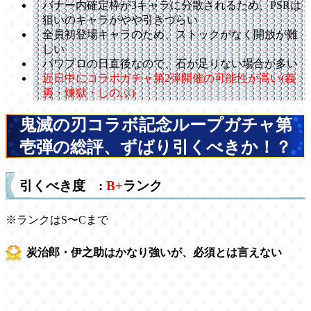
バナー内確定枠が3キャラに分散されるため、PSRは
狙いのキャラがやや引きづらい
全員初登場キャラのため、ストックがなく開放が難
しい
パワプロの日直後なので、石が足りない場合が多い
近日中にコラボガチャ第2弾開催の可能性が高い(義
勇・煉獄・しのぶ)
鬼滅の刃コラボ記念ループガチャ第
壱弾の総評、ずばり引くべきか！？
引くべき度 :
B+
ランク
※ランクはS〜Cまで
炭治郎・伊之助はかなり強いが、必須とは言えない