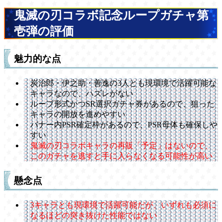
鬼滅の刃コラボ記念ループガチャ第
壱弾の評価
魅力的な点
炭治郎・伊之助・善逸の3人とも現環境で活躍可能な
キャラなので、ハズレがない
ループ形式かつSR選択ガチャ券があるので、狙った
キャラの開放を進めやすい
バナー内PSR確定枠があるので、PSR母体も確保しや
すい
鬼滅の刃コラボキャラの再販「予定」はないので、
このガチャを逃すと手に入らなくなる可能性が高い
懸念点
3キャラとも現環境で活躍可能だが、いずれも必須に
なるほどの突き抜けた性能ではない