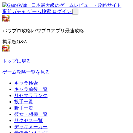
事前ガチャ
ゲーム検索
ログイン
パワプロ攻略|パワプロアプリ最速攻略
掲示板Q&A
トップに戻る
ゲーム攻略一覧を見る
キャラ検索
キャラ前後一覧
リセマラランク
投手一覧
野手一覧
彼女・相棒一覧
サクセス一覧
デッキメーカー
最強ランキング