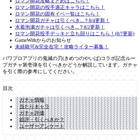
ロマン開花攻略まとめはこちら！
ロマン開花の投手適正キャラはこちら！
ロマン開花の固有イベ一覧はこちら！
ロマン開花ガチャは引くべき...？8/4更新！
水着泡瀬ガチャは引くべき...？8/2更新！
ロマン開花投手デッキと立ち回りはこちら！(8/7更新)
GameWithからのお知らせ
未経験可&完全在宅！攻略ライター募集！
パワプロアプリの鬼滅の刃(きめつのやいば)コラボ記念ルー
プガチャ第壱弾を引くべきかどうか解説しています。ガチャ
を引く際の参考にしてください。
目次
ガチャ情報
当たりキャラ
ガチャ評価
総評・引くべきか？
ユーザーアンケート