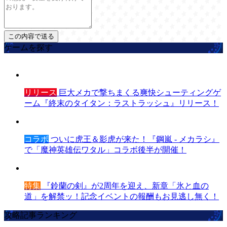
ゲームを探す
リリース
巨大メカで撃ちまくる爽快シューティングゲ
ーム『終末のタイタン：ラストラッシュ』リリース！
コラボ
ついに虎王＆影虎が来た！『鋼嵐 - メカラシ』
で「魔神英雄伝ワタル」コラボ後半が開催！
特集
『鈴蘭の剣』が2周年を迎え、新章「氷と血の
道」を解禁ッ！記念イベントの報酬もお見逃し無く！
攻略記事ランキング