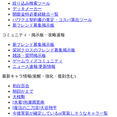
絞り込み検索ツール
デッキメーカー
開眼金特必要経験点一覧
パワクエ契約書の査定・コスパ算出ツール
新フレンド募集掲示板
コミュニティ・掲示板・攻略速報
新フレンド募集掲示板
栄冠クロスのフレンド募集掲示板
雑談・質問掲示板
ゲームウィズコミュニティ
ニュース速報/更新情報
最新キャラ情報(覚醒・強化・復刻含む)
初白百合
朝顔かえで
大桜剛
[水着]泡瀬満里南
[復活の二刀流]大谷翔平
今後実装が確定しているor実装しそうなキャラ一覧