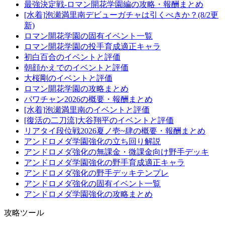
最強決定戦-ロマン開花学園編の攻略・報酬まとめ
[水着]泡瀬満里南デビューガチャは引くべきか？(8/2更
新)
ロマン開花学園の固有イベント一覧
ロマン開花学園の投手育成適正キャラ
初白百合のイベントと評価
朝顔かえでのイベントと評価
大桜剛のイベントと評価
ロマン開花学園の攻略まとめ
パワチャン2026の概要・報酬まとめ
[水着]泡瀬満里南のイベントと評価
[復活の二刀流]大谷翔平のイベントと評価
リアタイ段位戦2026夏ノ壱~肆の概要・報酬まとめ
アンドロメダ学園強化の立ち回り解説
アンドロメダ強化の無課金・微課金向け野手デッキ
アンドロメダ学園強化の野手育成適正キャラ
アンドロメダ強化の野手デッキテンプレ
アンドロメダ強化の固有イベント一覧
アンドロメダ学園強化の攻略まとめ
攻略ツール