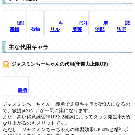
[追]
キ
[ジ]
炭
諏
石触
霧崎
リル
美藤
治郎
訪野
主な代用キャラ
ジャスミンちーちゃんの代用(守備力上限UP)
義勇
ジャスミンちーちゃん→義勇で走塁キャラが計3人になるの
で、敏捷ptのケアが一気に楽になります。
また、高い得意練習率UPと2種練によってタッグ発生率がか
なり上がるのもメリットです。
ただし、ジャスミンちーちゃんの練習効果UP50%と精神ボ