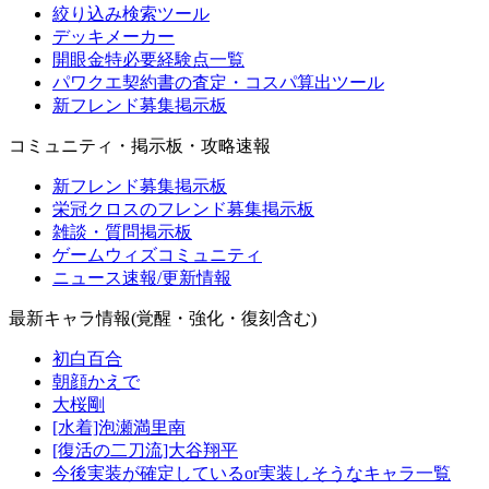
絞り込み検索ツール
デッキメーカー
開眼金特必要経験点一覧
パワクエ契約書の査定・コスパ算出ツール
新フレンド募集掲示板
コミュニティ・掲示板・攻略速報
新フレンド募集掲示板
栄冠クロスのフレンド募集掲示板
雑談・質問掲示板
ゲームウィズコミュニティ
ニュース速報/更新情報
最新キャラ情報(覚醒・強化・復刻含む)
初白百合
朝顔かえで
大桜剛
[水着]泡瀬満里南
[復活の二刀流]大谷翔平
今後実装が確定しているor実装しそうなキャラ一覧