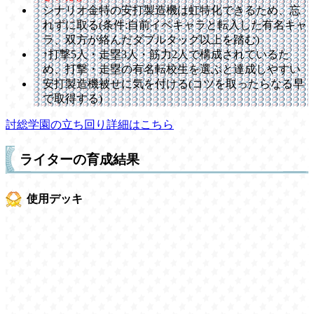
シナリオ金特の安打製造機は虹特化できるため、忘
れずに取る(条件:自前イベキャラと転入した有名キャ
ラ、双方が絡んだダブルタッグ以上を踏む)
↑打撃5人・走塁3人・筋力2人で構成されているた
め、打撃・走塁の有名転校生を選ぶと達成しやすい
安打製造機被せに気を付ける(コツを取ったらなる早
で取得する)
討総学園の立ち回り詳細はこちら
ライターの育成結果
使用デッキ