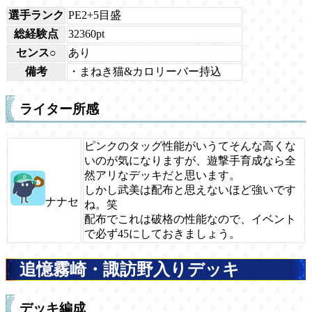
選手ランク
PE2+5目盛
総経験点
32360pt
センス○
あり
備考
・まねき猫&カロリーバー持込
ライター所感
ピンクのタッグ性能がいうてそんな高くな
いのが気になりますが、遊撃手育成なら全
然アリなデッキだと思います。
しかし武美は配布と思えないほど強いです
ナナセ
ね。笑
配布でこれは破格の性能なので、イベント
で必ず45にしておきましょう。
追憶霧崎・諏訪野入りデッキ
デッキ編成