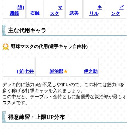
[追]
マ
キ
ピ
石触
武美
霧崎
スク
リル
ンク
主な代用キャラ
野球マスクの代用(選手キャラ自由枠)
[ダ]七井
炭治郎
★
伊之助
デッキ的に筋力ptが不足しやすいので、この枠では筋力ptを
多く稼げる打撃キャラを入れましょう。
この中だと、テーブル・金特ともに超優秀な炭治郎が最もオ
ススメです。
得意練習・上限UP分布