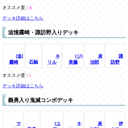
オススメ度 :
A
デッキ詳細はこちら
追憶霧崎・諏訪野入りデッキ
[追]
キ
[ジ]
炭
諏
石触
霧崎
リル
美藤
治郎
訪野
オススメ度 :
S
デッキ詳細はこちら
義勇入り鬼滅コンボデッキ
マ
[ユ
キ
炭
伊