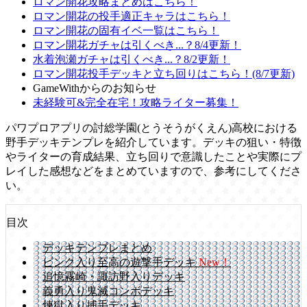
ロマン開花攻略まとめはこちら！
ロマン開花の投手適正キャラはこちら！
ロマン開花の固有イベ一覧はこちら！
ロマン開花ガチャは引くべき...？8/4更新！
水着泡瀬ガチャは引くべき...？8/2更新！
ロマン開花投手デッキと立ち回りはこちら！(8/7更新)
GameWithからのお知らせ
未経験可&完全在宅！攻略ライター募集！
パワプロアプリの討総学園(とうそうがくえん)高校における
野手デッキテンプレを紹介しています。デッキの狙い・特徴
やライターの育成結果、立ち回りで意識したことや実際にプ
レイした感想などをまとめていますので、参考にしてくださ
い。
目次
デッキテンプレまとめ
ピンク入り至高の遊撃手デッキ
New！
追憶霧崎・諏訪野入りデッキ
義勇入り鬼滅コンボデッキ
煉獄入り捕手デッキ