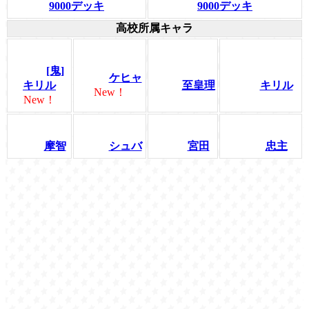
9000デッキ
9000デッキ
高校所属キャラ
[鬼]
ケヒャ
キリル
至皇理
キリル
New！
New！
摩智
シュバ
宮田
忠主