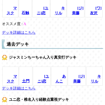
マ
[ユ
キ
[ジ]
[ワ]
石触
スク
ニ]恋
リル
美藤
友沢
オススメ度 :
A
デッキ詳細はこちら
過去デッキ
ジャスミンちーちゃん入り真安打デッキ
マ
[ユ
あ
[ジ]
キ
土門
スク
ニ]恋
んこ
美藤
リル
デッキ詳細はこちら
ユニ恋・椎名入り経験点重視デッキ