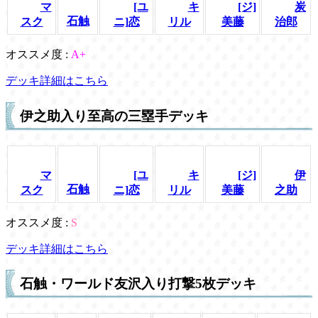
マ
[ユ
キ
[ジ]
炭
石触
スク
ニ]恋
リル
美藤
治郎
オススメ度 :
A+
デッキ詳細はこちら
伊之助入り至高の三塁手デッキ
マ
[ユ
キ
[ジ]
伊
石触
スク
ニ]恋
リル
美藤
之助
オススメ度 :
S
デッキ詳細はこちら
石触・ワールド友沢入り打撃5枚デッキ