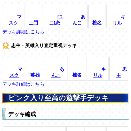
マ
[ユ
あ
キ
土門
椎名
スク
ニ]恋
んこ
リル
デッキ詳細はこちら
忠主・英雄入り査定重視デッキ
マ
あ
キ
忠
英雄
椎名
スク
んこ
リル
主
デッキ詳細はこちら
ピンク入り至高の遊撃手デッキ
デッキ編成