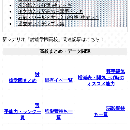
炭治郎入り打撃5枚デッキ
伊之助入り至高の三塁手デッキ
石触・ワールド友沢入り打撃5枚デッキ
過去デッキテンプレ集
新シナリオ「討総学園高校」関連記事はこちら！
高校まとめ・データ関連
野手闘気
討
増減表・闘気上げ時の
固有イベ一覧
総学園まとめ
オススメ能力
選
弱影響持
強影響持ち一
手能力・ランク一
ち一覧
覧
覧