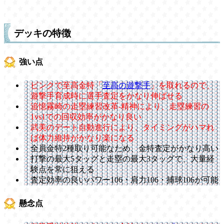
デッキの特徴
強い点
ピンクで至高金特「
至高の遊撃手
」を取れるので、
遊撃手育成時に選手査定をかなり伸ばせる
追憶霧崎の走塁練習改革-精神により、走塁練習の
1vs1での回収効率がかなり良い
武美のデート自動進行により、タイミングがハマれ
ば体力維持がかなり楽になる
全員金特2種取り可能なため、金特査定がかなり高い
打撃の最大5タッグと走塁の最大3タッグで、大量経
験点を常に狙える
査定効率の良いパワー106・肩力106・捕球106が可能
懸念点