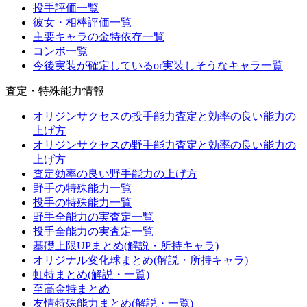
投手評価一覧
彼女・相棒評価一覧
主要キャラの金特依存一覧
コンボ一覧
今後実装が確定しているor実装しそうなキャラ一覧
査定・特殊能力情報
オリジンサクセスの投手能力査定と効率の良い能力の
上げ方
オリジンサクセスの野手能力査定と効率の良い能力の
上げ方
査定効率の良い野手能力の上げ方
野手の特殊能力一覧
投手の特殊能力一覧
野手全能力の実査定一覧
投手全能力の実査定一覧
基礎上限UPまとめ(解説・所持キャラ)
オリジナル変化球まとめ(解説・所持キャラ)
虹特まとめ(解説・一覧)
至高金特まとめ
友情特殊能力まとめ(解説・一覧)