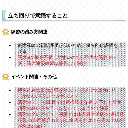
立ち回りで意識すること
練習の踏み方関連
追憶霧崎の初期評価が低いため、優先的に評価を上
げる
筋力ptが最も不足しやすいので、強力な筋力タッ
グ・筋力通常練習は優先して踏む
イベント関連・その他
持ち込みはまねき猫がマスト、あと1つはカロリーバ
ーかMAXドリンクがオススメ
武美のデート5回目では選択肢上を選ぶ(下だと査定
効率の悪い左キラーになってしまうので注意)
武美の全レアイベ・初詣では体力最大値UPの選択肢
を選ぶ(自己紹介も体力に余裕あれば上を選んでUPで
きればgood)