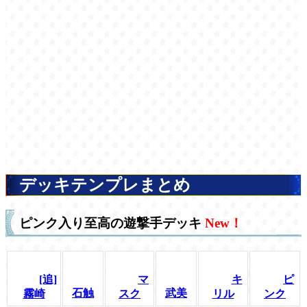
デッキテンプレまとめ
ピンク入り至高の遊撃手デッキ
New！
[追]
マ
キ
ピ
石触
武美
霧崎
スク
リル
ンク