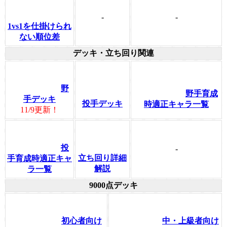
-
-
1vs1を仕掛けられ
ない順位差
デッキ・立ち回り関連
野
野手育成
手デッキ
投手デッキ
時適正キャラ一覧
11/9更新！
投
-
立ち回り詳細
手育成時適正キャ
解説
ラ一覧
9000点デッキ
初心者向け
中・上級者向け