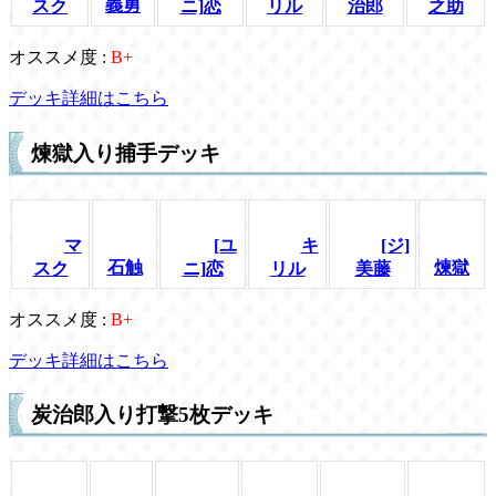
義勇
スク
ニ]恋
リル
治郎
之助
オススメ度 :
B+
デッキ詳細はこちら
煉獄入り捕手デッキ
マ
[ユ
キ
[ジ]
石触
煉獄
スク
ニ]恋
リル
美藤
オススメ度 :
B+
デッキ詳細はこちら
炭治郎入り打撃5枚デッキ