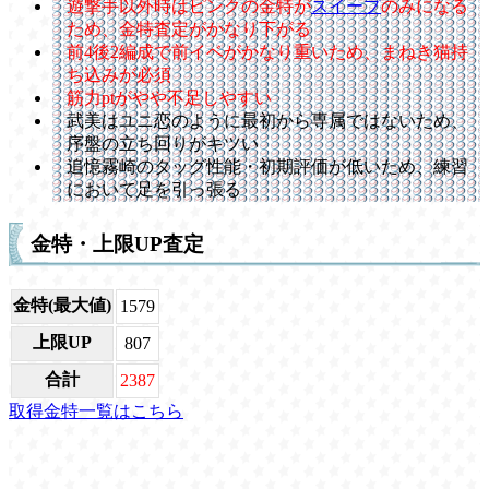
遊撃手以外時はピンクの金特が
スイープ
のみになる
ため、金特査定がかなり下がる
前4後2編成で前イベがかなり重いため、まねき猫持
ち込みが必須
筋力ptがやや不足しやすい
武美はユニ恋のように最初から専属ではないため、
序盤の立ち回りがキツい
追憶霧崎のタッグ性能・初期評価が低いため、練習
において足を引っ張る
金特・上限UP査定
金特(最大値)
1579
上限UP
807
合計
2387
取得金特一覧はこちら