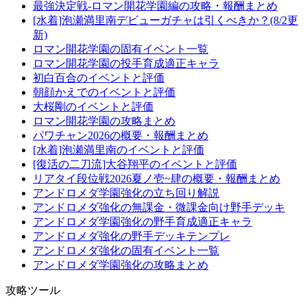
最強決定戦-ロマン開花学園編の攻略・報酬まとめ
[水着]泡瀬満里南デビューガチャは引くべきか？(8/2更
新)
ロマン開花学園の固有イベント一覧
ロマン開花学園の投手育成適正キャラ
初白百合のイベントと評価
朝顔かえでのイベントと評価
大桜剛のイベントと評価
ロマン開花学園の攻略まとめ
パワチャン2026の概要・報酬まとめ
[水着]泡瀬満里南のイベントと評価
[復活の二刀流]大谷翔平のイベントと評価
リアタイ段位戦2026夏ノ壱~肆の概要・報酬まとめ
アンドロメダ学園強化の立ち回り解説
アンドロメダ強化の無課金・微課金向け野手デッキ
アンドロメダ学園強化の野手育成適正キャラ
アンドロメダ強化の野手デッキテンプレ
アンドロメダ強化の固有イベント一覧
アンドロメダ学園強化の攻略まとめ
攻略ツール