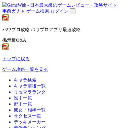
事前ガチャ
ゲーム検索
ログイン
パワプロ攻略|パワプロアプリ最速攻略
掲示板Q&A
トップに戻る
ゲーム攻略一覧を見る
キャラ検索
キャラ前後一覧
リセマラランク
投手一覧
野手一覧
彼女・相棒一覧
サクセス一覧
デッキメーカー
最強ランキング