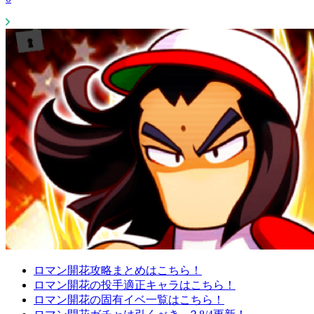
ロマン開花攻略まとめはこちら！
ロマン開花の投手適正キャラはこちら！
ロマン開花の固有イベ一覧はこちら！