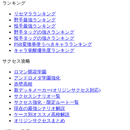
ランキング
リセマラランキング
野手最強ランキング
投手最強ランキング
野手タッグの強さランキング
投手タッグの強さランキング
PSR変換券使うべきキャラランキング
キャラ覚醒優先度ランキング
サクセス攻略
ロマン開花学園
アンドロメダ学園強化
赤壁高校
新デッキメーカー(オリジンサクセス対応)
サクセスシナリオ一覧
サクセス強化・限定ルート一覧
現在の最強シナリオ解説
ケース別オススメ高校解説
オリジンサクセスまとめ