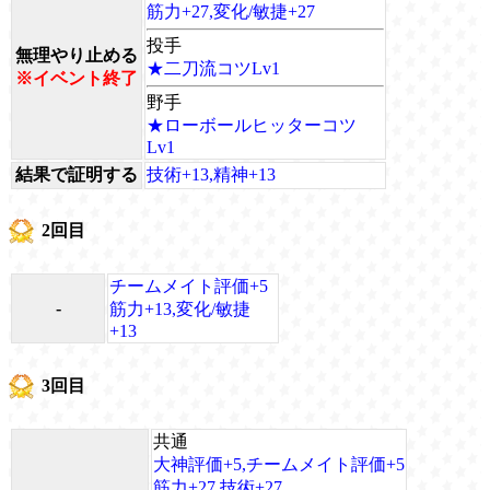
筋力+27,変化/敏捷+27
投手
無理やり止める
★二刀流コツLv1
※イベント終了
野手
★ローボールヒッターコツ
Lv1
結果で証明する
技術+13,精神+13
2回目
チームメイト評価+5
-
筋力+13,変化/敏捷
+13
3回目
共通
大神評価+5,チームメイト評価+5
筋力+27,技術+27