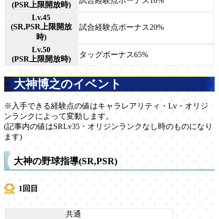
試合経験点ボーナス10%
(PSR上限開放時)
Lv.45
(SR,PSR上限開放
試合経験点ボーナス20%
時)
Lv.50
タッグボーナス65%
(PSR上限開放時)
大神博之のイベント
※入手できる経験点の値はキャラレアリティ・Lv・オリジ
ンランクによって変動します。
(記事内の値はSRLv35・オリジンランクなし時のものになり
ます)
大神の野球指導(SR,PSR)
1回目
共通