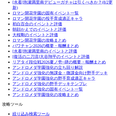
[水着]泡瀬満里南デビューガチャは引くべきか？(8/2更
新)
ロマン開花学園の固有イベント一覧
ロマン開花学園の投手育成適正キャラ
初白百合のイベントと評価
朝顔かえでのイベントと評価
大桜剛のイベントと評価
ロマン開花学園の攻略まとめ
パワチャン2026の概要・報酬まとめ
[水着]泡瀬満里南のイベントと評価
[復活の二刀流]大谷翔平のイベントと評価
リアタイ段位戦2026夏ノ壱~肆の概要・報酬まとめ
アンドロメダ学園強化の立ち回り解説
アンドロメダ強化の無課金・微課金向け野手デッキ
アンドロメダ学園強化の野手育成適正キャラ
アンドロメダ強化の野手デッキテンプレ
アンドロメダ強化の固有イベント一覧
アンドロメダ学園強化の攻略まとめ
攻略ツール
絞り込み検索ツール