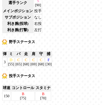
S
選手ランク
[90]
メインポジション
投手
サブポジション
なし
利き腕(投球)
右投
利き腕(打撃)
左打
野手ステータス
弾
ミ
パ
走
肩
守
捕
D
C
C
C
C
F
3
[55]
[65]
[68]
[69]
[68]
[30]
投手ステータス
球速
コントロール
スタミナ
B
B
150
[75]
[70]