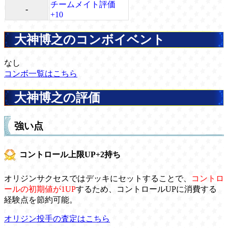
チームメイト評価
-
+10
大神博之のコンボイベント
なし
コンボ一覧はこちら
大神博之の評価
強い点
コントロール上限UP+2持ち
オリジンサクセスではデッキにセットすることで、
コントロ
ールの初期値が1UP
するため、コントロールUPに消費する
経験点を節約可能。
オリジン投手の査定はこちら