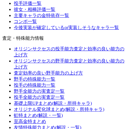
投手評価一覧
彼女・相棒評価一覧
主要キャラの金特依存一覧
コンボ一覧
今後実装が確定しているor実装しそうなキャラ一覧
査定・特殊能力情報
オリジンサクセスの投手能力査定と効率の良い能力の
上げ方
オリジンサクセスの野手能力査定と効率の良い能力の
上げ方
査定効率の良い野手能力の上げ方
野手の特殊能力一覧
投手の特殊能力一覧
野手全能力の実査定一覧
投手全能力の実査定一覧
基礎上限UPまとめ(解説・所持キャラ)
オリジナル変化球まとめ(解説・所持キャラ)
虹特まとめ(解説・一覧)
至高金特まとめ
友情特殊能力まとめ(解説・一覧)