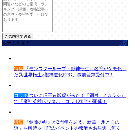
ゲームを探す
特集
『モンスターループ：獣神転生』名将がケモ化し
た異世界転生×獣神進化RPG。事前登録受付中！
コラボ
ついに虎王＆影虎が来た！『鋼嵐 - メカラシ』
で「魔神英雄伝ワタル」コラボ後半が開催！
特集
『鈴蘭の剣』が2周年を迎え、新章「氷と血の
道」を解禁ッ！記念イベントの報酬もお見逃し無く！