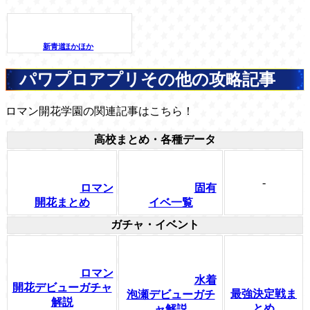
新青道
ほかほか
パワプロアプリその他の攻略記事
ロマン開花学園の関連記事はこちら！
高校まとめ・各種データ
-
ロマン
固有
開花まとめ
イベ一覧
ガチャ・イベント
ロマン
水着
開花デビューガチャ
最強決定戦ま
泡瀬デビューガチ
解説
とめ
ャ解説