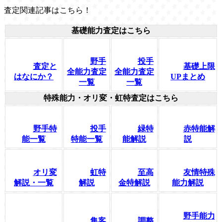
査定関連記事はこちら！
基礎能力査定はこちら
野手
投手
査定と
基礎上限
全能力査定
全能力査定
はなにか？
UPまとめ
一覧
一覧
特殊能力・オリ変・虹特査定はこちら
野手特
投手
緑特
赤特能解
能一覧
特能一覧
能解説
説
オリ変
虹特
至高
友情特殊
解説・一覧
解説
金特解説
能力解説
野手能力
集客
調整