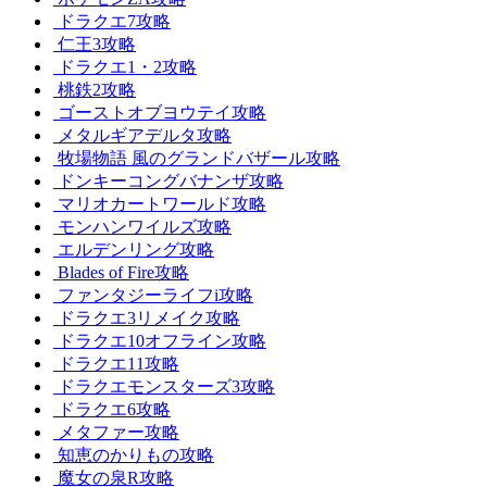
ドラクエ7攻略
仁王3攻略
ドラクエ1・2攻略
桃鉄2攻略
ゴーストオブヨウテイ攻略
メタルギアデルタ攻略
牧場物語 風のグランドバザール攻略
ドンキーコングバナンザ攻略
マリオカートワールド攻略
モンハンワイルズ攻略
エルデンリング攻略
Blades of Fire攻略
ファンタジーライフi攻略
ドラクエ3リメイク攻略
ドラクエ10オフライン攻略
ドラクエ11攻略
ドラクエモンスターズ3攻略
ドラクエ6攻略
メタファー攻略
知恵のかりもの攻略
魔女の泉R攻略