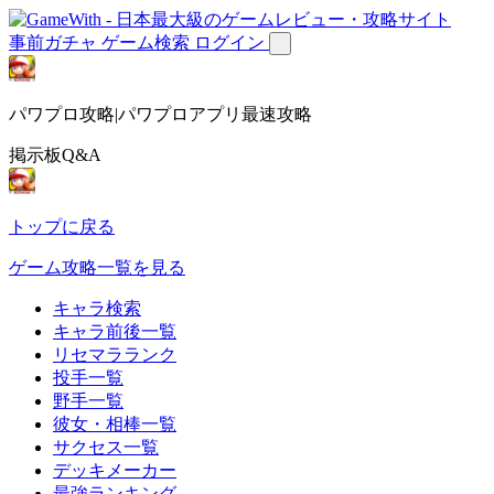
事前ガチャ
ゲーム検索
ログイン
パワプロ攻略|パワプロアプリ最速攻略
掲示板Q&A
トップに戻る
ゲーム攻略一覧を見る
キャラ検索
キャラ前後一覧
リセマラランク
投手一覧
野手一覧
彼女・相棒一覧
サクセス一覧
デッキメーカー
最強ランキング