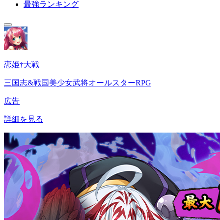
最強ランキング
恋姫†大戦
三国志&戦国美少女武将オールスターRPG
広告
詳細を見る