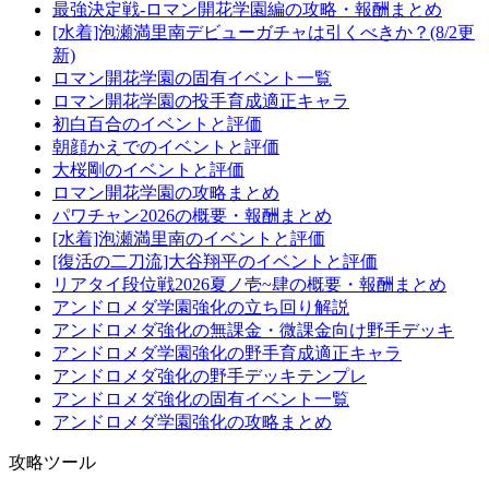
最強決定戦-ロマン開花学園編の攻略・報酬まとめ
[水着]泡瀬満里南デビューガチャは引くべきか？(8/2更
新)
ロマン開花学園の固有イベント一覧
ロマン開花学園の投手育成適正キャラ
初白百合のイベントと評価
朝顔かえでのイベントと評価
大桜剛のイベントと評価
ロマン開花学園の攻略まとめ
パワチャン2026の概要・報酬まとめ
[水着]泡瀬満里南のイベントと評価
[復活の二刀流]大谷翔平のイベントと評価
リアタイ段位戦2026夏ノ壱~肆の概要・報酬まとめ
アンドロメダ学園強化の立ち回り解説
アンドロメダ強化の無課金・微課金向け野手デッキ
アンドロメダ学園強化の野手育成適正キャラ
アンドロメダ強化の野手デッキテンプレ
アンドロメダ強化の固有イベント一覧
アンドロメダ学園強化の攻略まとめ
攻略ツール