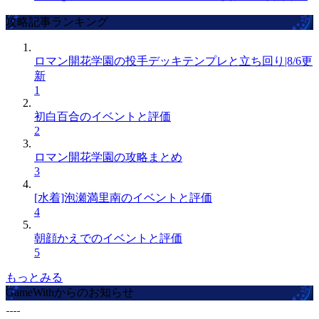
攻略記事ランキング
ロマン開花学園の投手デッキテンプレと立ち回り|8/6更
新
1
初白百合のイベントと評価
2
ロマン開花学園の攻略まとめ
3
[水着]泡瀬満里南のイベントと評価
4
朝顔かえでのイベントと評価
5
もっとみる
GameWithからのお知らせ