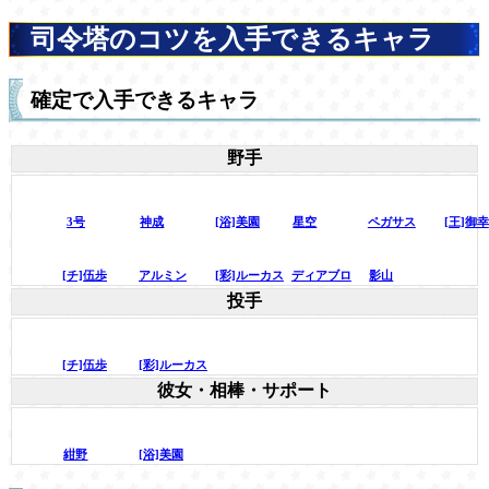
司令塔のコツを入手できるキャラ
確定で入手できるキャラ
野手
3号
神成
[浴]美園
星空
ペガサス
[王]御幸
[チ]伍歩
アルミン
[彩]ルーカス
ディアブロ
影山
投手
[チ]伍歩
[彩]ルーカス
彼女・相棒・サポート
紺野
[浴]美園