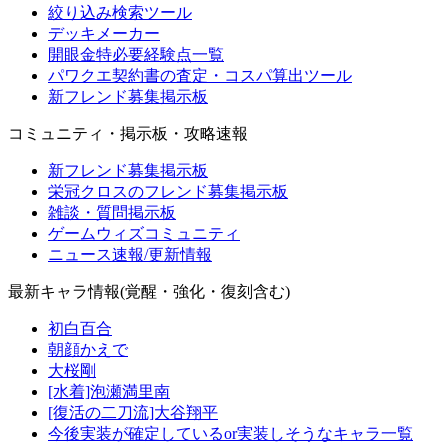
絞り込み検索ツール
デッキメーカー
開眼金特必要経験点一覧
パワクエ契約書の査定・コスパ算出ツール
新フレンド募集掲示板
コミュニティ・掲示板・攻略速報
新フレンド募集掲示板
栄冠クロスのフレンド募集掲示板
雑談・質問掲示板
ゲームウィズコミュニティ
ニュース速報/更新情報
最新キャラ情報(覚醒・強化・復刻含む)
初白百合
朝顔かえで
大桜剛
[水着]泡瀬満里南
[復活の二刀流]大谷翔平
今後実装が確定しているor実装しそうなキャラ一覧