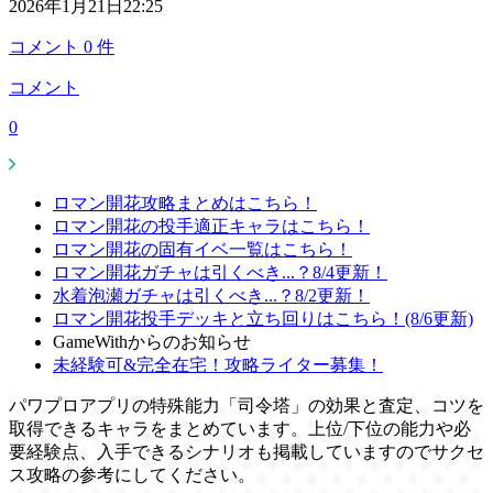
2026年1月21日22:25
コメント
0
件
コメント
0
ロマン開花攻略まとめはこちら！
ロマン開花の投手適正キャラはこちら！
ロマン開花の固有イベ一覧はこちら！
ロマン開花ガチャは引くべき...？8/4更新！
水着泡瀬ガチャは引くべき...？8/2更新！
ロマン開花投手デッキと立ち回りはこちら！(8/6更新)
GameWithからのお知らせ
未経験可&完全在宅！攻略ライター募集！
パワプロアプリの特殊能力「司令塔」の効果と査定、コツを
取得できるキャラをまとめています。上位/下位の能力や必
要経験点、入手できるシナリオも掲載していますのでサクセ
ス攻略の参考にしてください。