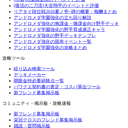
[復活の二刀流]大谷翔平のイベントと評価
リアタイ段位戦2026夏ノ壱~肆の概要・報酬まとめ
アンドロメダ学園強化の立ち回り解説
アンドロメダ強化の無課金・微課金向け野手デッキ
アンドロメダ学園強化の野手育成適正キャラ
アンドロメダ強化の野手デッキテンプレ
アンドロメダ強化の固有イベント一覧
アンドロメダ学園強化の攻略まとめ
攻略ツール
絞り込み検索ツール
デッキメーカー
開眼金特必要経験点一覧
パワクエ契約書の査定・コスパ算出ツール
新フレンド募集掲示板
コミュニティ・掲示板・攻略速報
新フレンド募集掲示板
栄冠クロスのフレンド募集掲示板
雑談・質問掲示板