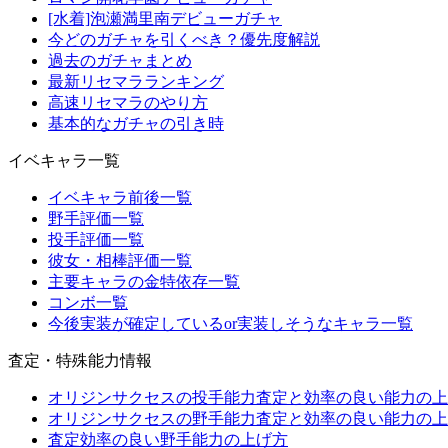
[水着]泡瀬満里南デビューガチャ
今どのガチャを引くべき？優先度解説
過去のガチャまとめ
最新リセマラランキング
高速リセマラのやり方
基本的なガチャの引き時
イベキャラ一覧
イベキャラ前後一覧
野手評価一覧
投手評価一覧
彼女・相棒評価一覧
主要キャラの金特依存一覧
コンボ一覧
今後実装が確定しているor実装しそうなキャラ一覧
査定・特殊能力情報
オリジンサクセスの投手能力査定と効率の良い能力の上
オリジンサクセスの野手能力査定と効率の良い能力の上
査定効率の良い野手能力の上げ方