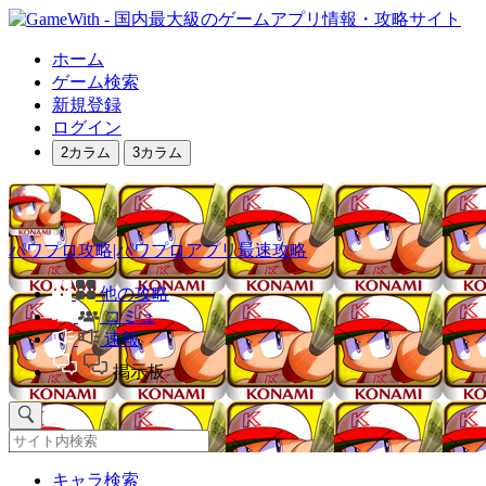
ホーム
ゲーム検索
新規登録
ログイン
2カラム
3カラム
パワプロ攻略|パワプロアプリ最速攻略
他の攻略
コミュ
速報
掲示板
キャラ検索