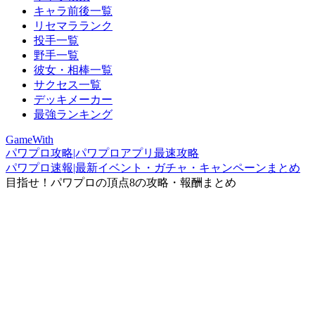
キャラ前後一覧
リセマラランク
投手一覧
野手一覧
彼女・相棒一覧
サクセス一覧
デッキメーカー
最強ランキング
GameWith
パワプロ攻略|パワプロアプリ最速攻略
パワプロ速報|最新イベント・ガチャ・キャンペーンまとめ
目指せ！パワプロの頂点8の攻略・報酬まとめ