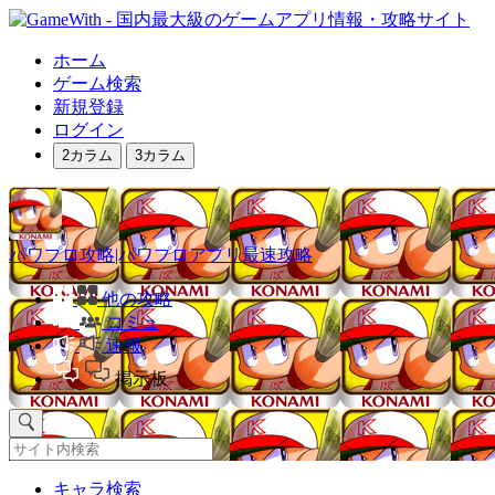
ホーム
ゲーム検索
新規登録
ログイン
2カラム
3カラム
パワプロ攻略|パワプロアプリ最速攻略
他の攻略
コミュ
速報
掲示板
キャラ検索