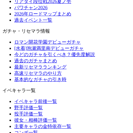
リアタイ段位戦2026夏ノ壱
パワチャン2026
2026年ロードマップまとめ
過去イベント一覧
ガチャ・リセマラ情報
ロマン開花学園デビューガチャ
[水着]泡瀬満里南デビューガチャ
今どのガチャを引くべき？優先度解説
過去のガチャまとめ
最新リセマラランキング
高速リセマラのやり方
基本的なガチャの引き時
イベキャラ一覧
イベキャラ前後一覧
野手評価一覧
投手評価一覧
彼女・相棒評価一覧
主要キャラの金特依存一覧
コンボ一覧