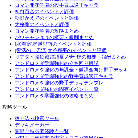
ロマン開花学園の投手育成適正キャラ
初白百合のイベントと評価
朝顔かえでのイベントと評価
大桜剛のイベントと評価
ロマン開花学園の攻略まとめ
パワチャン2026の概要・報酬まとめ
[水着]泡瀬満里南のイベントと評価
[復活の二刀流]大谷翔平のイベントと評価
リアタイ段位戦2026夏ノ壱~肆の概要・報酬まとめ
アンドロメダ学園強化の立ち回り解説
アンドロメダ強化の無課金・微課金向け野手デッキ
アンドロメダ学園強化の野手育成適正キャラ
アンドロメダ強化の野手デッキテンプレ
アンドロメダ強化の固有イベント一覧
アンドロメダ学園強化の攻略まとめ
攻略ツール
絞り込み検索ツール
デッキメーカー
開眼金特必要経験点一覧
パワクエ契約書の査定・コスパ算出ツール