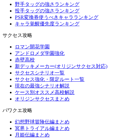
野手タッグの強さランキング
投手タッグの強さランキング
PSR変換券使うべきキャラランキング
キャラ覚醒優先度ランキング
サクセス攻略
ロマン開花学園
アンドロメダ学園強化
赤壁高校
新デッキメーカー(オリジンサクセス対応)
サクセスシナリオ一覧
サクセス強化・限定ルート一覧
現在の最強シナリオ解説
ケース別オススメ高校解説
オリジンサクセスまとめ
パワクエ攻略
幻想野球冒険伝編まとめ
冥界トライアル編まとめ
月姫伝編まとめ