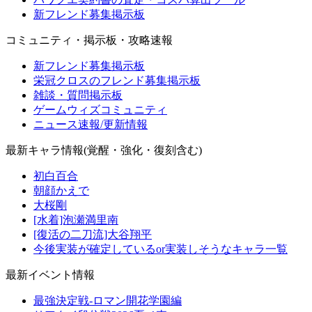
新フレンド募集掲示板
コミュニティ・掲示板・攻略速報
新フレンド募集掲示板
栄冠クロスのフレンド募集掲示板
雑談・質問掲示板
ゲームウィズコミュニティ
ニュース速報/更新情報
最新キャラ情報(覚醒・強化・復刻含む)
初白百合
朝顔かえで
大桜剛
[水着]泡瀬満里南
[復活の二刀流]大谷翔平
今後実装が確定しているor実装しそうなキャラ一覧
最新イベント情報
最強決定戦-ロマン開花学園編