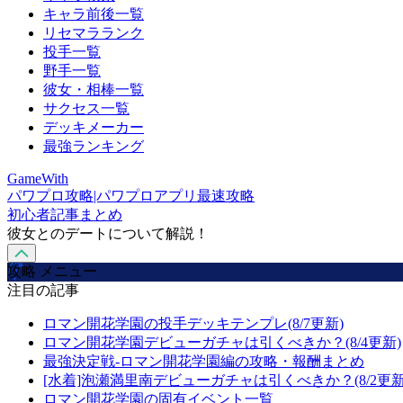
キャラ前後一覧
リセマラランク
投手一覧
野手一覧
彼女・相棒一覧
サクセス一覧
デッキメーカー
最強ランキング
GameWith
パワプロ攻略|パワプロアプリ最速攻略
初心者記事まとめ
彼女とのデートについて解説！
攻略 メニュー
注目の記事
ロマン開花学園の投手デッキテンプレ(8/7更新)
ロマン開花学園デビューガチャは引くべきか？(8/4更新)
最強決定戦-ロマン開花学園編の攻略・報酬まとめ
[水着]泡瀬満里南デビューガチャは引くべきか？(8/2更新
ロマン開花学園の固有イベント一覧