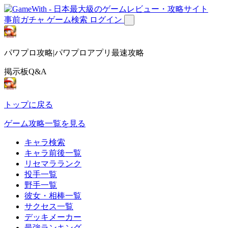
事前ガチャ
ゲーム検索
ログイン
パワプロ攻略|パワプロアプリ最速攻略
掲示板Q&A
トップに戻る
ゲーム攻略一覧を見る
キャラ検索
キャラ前後一覧
リセマラランク
投手一覧
野手一覧
彼女・相棒一覧
サクセス一覧
デッキメーカー
最強ランキング