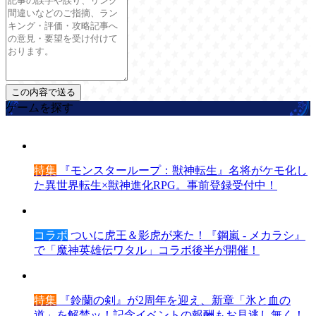
ゲームを探す
特集
『モンスターループ：獣神転生』名将がケモ化し
た異世界転生×獣神進化RPG。事前登録受付中！
コラボ
ついに虎王＆影虎が来た！『鋼嵐 - メカラシ』
で「魔神英雄伝ワタル」コラボ後半が開催！
特集
『鈴蘭の剣』が2周年を迎え、新章「氷と血の
道」を解禁ッ！記念イベントの報酬もお見逃し無く！