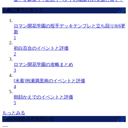
攻略記事ランキング
ロマン開花学園の投手デッキテンプレと立ち回り|8/6更
新
1
初白百合のイベントと評価
2
ロマン開花学園の攻略まとめ
3
[水着]泡瀬満里南のイベントと評価
4
朝顔かえでのイベントと評価
5
もっとみる
GameWithからのお知らせ