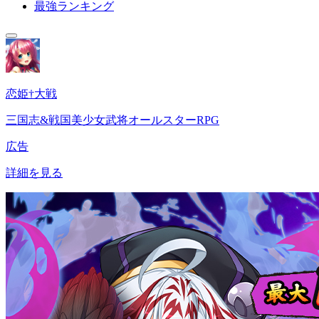
最強ランキング
恋姫†大戦
三国志&戦国美少女武将オールスターRPG
広告
詳細を見る