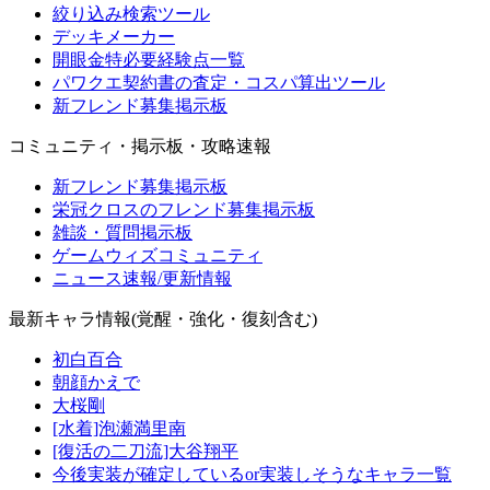
絞り込み検索ツール
デッキメーカー
開眼金特必要経験点一覧
パワクエ契約書の査定・コスパ算出ツール
新フレンド募集掲示板
コミュニティ・掲示板・攻略速報
新フレンド募集掲示板
栄冠クロスのフレンド募集掲示板
雑談・質問掲示板
ゲームウィズコミュニティ
ニュース速報/更新情報
最新キャラ情報(覚醒・強化・復刻含む)
初白百合
朝顔かえで
大桜剛
[水着]泡瀬満里南
[復活の二刀流]大谷翔平
今後実装が確定しているor実装しそうなキャラ一覧