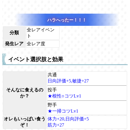
ハラへったー！！！
全レアイベン
分類
ト
発生レア
全レア度
イベント選択肢と効果
共通
日向評価+5,敏捷+27
そんなに食えるの
投手
か？
★根性○コツLv1
野手
★一掃コツLv1
オレもいっぱい食う
体力+20,日向評価+5
ぞ！
筋力+27