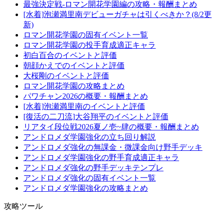
最強決定戦-ロマン開花学園編の攻略・報酬まとめ
[水着]泡瀬満里南デビューガチャは引くべきか？(8/2更
新)
ロマン開花学園の固有イベント一覧
ロマン開花学園の投手育成適正キャラ
初白百合のイベントと評価
朝顔かえでのイベントと評価
大桜剛のイベントと評価
ロマン開花学園の攻略まとめ
パワチャン2026の概要・報酬まとめ
[水着]泡瀬満里南のイベントと評価
[復活の二刀流]大谷翔平のイベントと評価
リアタイ段位戦2026夏ノ壱~肆の概要・報酬まとめ
アンドロメダ学園強化の立ち回り解説
アンドロメダ強化の無課金・微課金向け野手デッキ
アンドロメダ学園強化の野手育成適正キャラ
アンドロメダ強化の野手デッキテンプレ
アンドロメダ強化の固有イベント一覧
アンドロメダ学園強化の攻略まとめ
攻略ツール