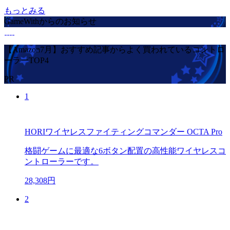
もっとみる
GameWithからのお知らせ
【Amazon7月】おすすめ記事からよく買われているコントロ
ーラーTOP4
PR
1
HORIワイヤレスファイティングコマンダー OCTA Pro
格闘ゲームに最適な6ボタン配置の高性能ワイヤレスコ
ントローラーです。
28,308円
2