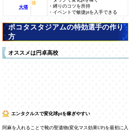
後
・縛りのコツを所持
大塔
・イベントで敏捷ptを入手できる
ポコタスタジアムの特効選手の作り
方
オススメは円卓高校
エンタクルスで変化球ptを稼ぎやすい
阿麻を入れることで靴の聖遺物(変化マス効果UP)を最初に入