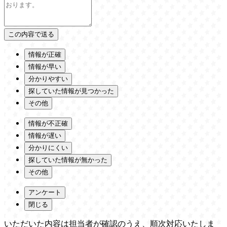
情報が正確
情報が早い
分かりやすい
探していた情報が見つかった
その他
情報が不正確
情報が遅い
分かりにくい
探していた情報が無かった
その他
アンケート
閉じる
いただいた内容は担当者が確認のうえ、順次対応いたしま