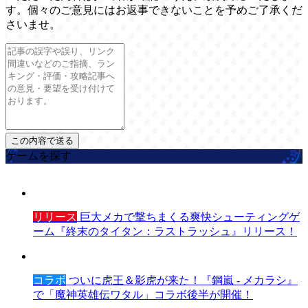
す。個々のご意見にはお返事できないことを予めご了承くだ
さいませ。
ゲームを探す
リリース
巨大メカで撃ちまくる爽快シューティングゲ
ーム『終末のタイタン：ラストラッシュ』リリース！
コラボ
ついに虎王＆影虎が来た！『鋼嵐 - メカラシ』
で「魔神英雄伝ワタル」コラボ後半が開催！