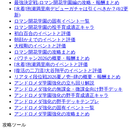
最強決定戦-ロマン開花学園編の攻略・報酬まとめ
[水着]泡瀬満里南デビューガチャは引くべきか？(8/2更
新)
ロマン開花学園の固有イベント一覧
ロマン開花学園の投手育成適正キャラ
初白百合のイベントと評価
朝顔かえでのイベントと評価
大桜剛のイベントと評価
ロマン開花学園の攻略まとめ
パワチャン2026の概要・報酬まとめ
[水着]泡瀬満里南のイベントと評価
[復活の二刀流]大谷翔平のイベントと評価
リアタイ段位戦2026夏ノ壱~肆の概要・報酬まとめ
アンドロメダ学園強化の立ち回り解説
アンドロメダ強化の無課金・微課金向け野手デッキ
アンドロメダ学園強化の野手育成適正キャラ
アンドロメダ強化の野手デッキテンプレ
アンドロメダ強化の固有イベント一覧
アンドロメダ学園強化の攻略まとめ
攻略ツール