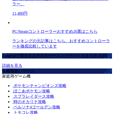
ラー。
11,480円
PC/Steamコントローラーおすすめ20選はこちら
ランキングの元記事はこちら。おすすめコントローラ
ーを徹底比較しています
Amazonで買えるおすすめゲーミングデバイスまとめ【ad】
詳細を見る
攻略取扱いゲーム
家庭用ゲーム機
ポケモンチャンピオンズ攻略
ぽこあポケモン攻略
スプラレイダース攻略
時のオカリナ攻略
ペルソナ4ゴールデン攻略
トモコレ攻略