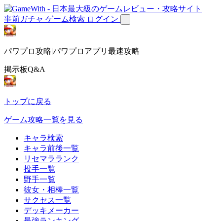
事前ガチャ
ゲーム検索
ログイン
パワプロ攻略|パワプロアプリ最速攻略
掲示板Q&A
トップに戻る
ゲーム攻略一覧を見る
キャラ検索
キャラ前後一覧
リセマラランク
投手一覧
野手一覧
彼女・相棒一覧
サクセス一覧
デッキメーカー
最強ランキング