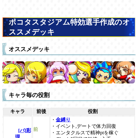
ポコタスタジアム特効選手作成のオ
ススメデッキ
オススメデッキ
キャラ毎の役割
キャラ
前後
役割
・
金縛り
・イベント,デートで体力回復
前
[バ]彩
・エンタクルスで精神ptを稼ぐ
理