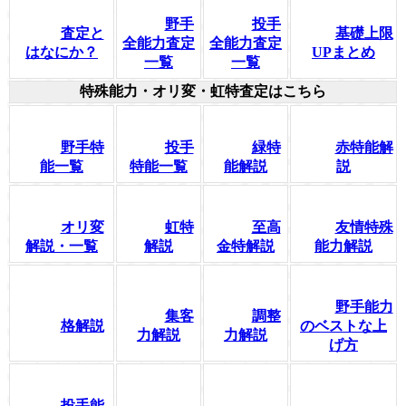
野手
投手
査定と
基礎上限
全能力査定
全能力査定
はなにか？
UPまとめ
一覧
一覧
特殊能力・オリ変・虹特査定はこちら
野手特
投手
緑特
赤特能解
能一覧
特能一覧
能解説
説
オリ変
虹特
至高
友情特殊
解説・一覧
解説
金特解説
能力解説
野手能力
集客
調整
格解説
のベストな上
力解説
力解説
げ方
投手能