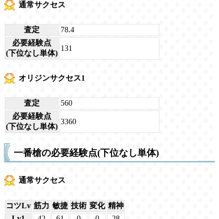
通常サクセス
査定
78.4
必要経験点
131
(下位なし単体)
オリジンサクセス1
査定
560
必要経験点
3360
(下位なし単体)
一番槍の必要経験点(下位なし単体)
通常サクセス
コツLv
筋力
敏捷
技術
変化
精神
Lv1
42
61
0
0
28