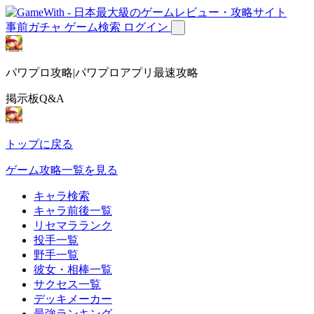
事前ガチャ
ゲーム検索
ログイン
パワプロ攻略|パワプロアプリ最速攻略
掲示板Q&A
トップに戻る
ゲーム攻略一覧を見る
キャラ検索
キャラ前後一覧
リセマラランク
投手一覧
野手一覧
彼女・相棒一覧
サクセス一覧
デッキメーカー
最強ランキング