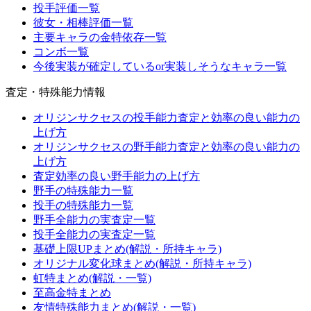
投手評価一覧
彼女・相棒評価一覧
主要キャラの金特依存一覧
コンボ一覧
今後実装が確定しているor実装しそうなキャラ一覧
査定・特殊能力情報
オリジンサクセスの投手能力査定と効率の良い能力の
上げ方
オリジンサクセスの野手能力査定と効率の良い能力の
上げ方
査定効率の良い野手能力の上げ方
野手の特殊能力一覧
投手の特殊能力一覧
野手全能力の実査定一覧
投手全能力の実査定一覧
基礎上限UPまとめ(解説・所持キャラ)
オリジナル変化球まとめ(解説・所持キャラ)
虹特まとめ(解説・一覧)
至高金特まとめ
友情特殊能力まとめ(解説・一覧)