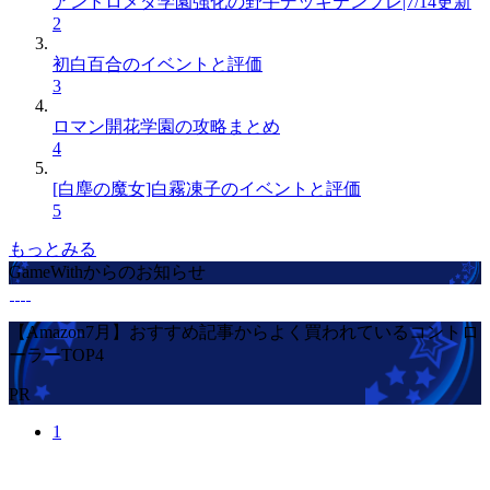
アンドロメダ学園強化の野手デッキテンプレ|7/14更新
2
初白百合のイベントと評価
3
ロマン開花学園の攻略まとめ
4
[白塵の魔女]白霧凍子のイベントと評価
5
もっとみる
GameWithからのお知らせ
【Amazon7月】おすすめ記事からよく買われているコントロ
ーラーTOP4
PR
1