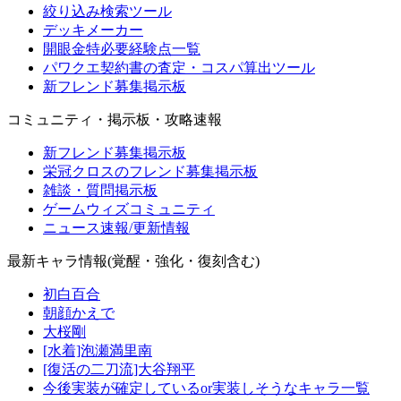
絞り込み検索ツール
デッキメーカー
開眼金特必要経験点一覧
パワクエ契約書の査定・コスパ算出ツール
新フレンド募集掲示板
コミュニティ・掲示板・攻略速報
新フレンド募集掲示板
栄冠クロスのフレンド募集掲示板
雑談・質問掲示板
ゲームウィズコミュニティ
ニュース速報/更新情報
最新キャラ情報(覚醒・強化・復刻含む)
初白百合
朝顔かえで
大桜剛
[水着]泡瀬満里南
[復活の二刀流]大谷翔平
今後実装が確定しているor実装しそうなキャラ一覧