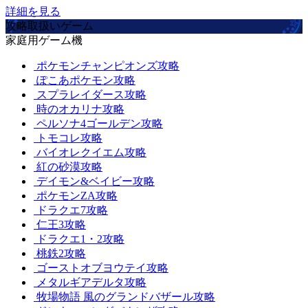
詳細を見る
攻略取扱いゲーム
家庭用ゲーム機
ポケモンチャンピオンズ攻略
ぽこあポケモン攻略
スプラレイダース攻略
時のオカリナ攻略
ペルソナ4ゴールデン攻略
トモコレ攻略
バイオレクイエム攻略
紅の砂漠攻略
デイモン&ベイビー攻略
ポケモンZA攻略
ドラクエ7攻略
仁王3攻略
ドラクエ1・2攻略
桃鉄2攻略
ゴーストオブヨウテイ攻略
メタルギアデルタ攻略
牧場物語 風のグランドバザール攻略