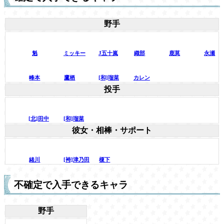
野手
魁
ミッキー
J五十嵐
織部
鹿莫
永瀬
峰本
鷹栖
[和]瑠菜
カレン
投手
[北]田中
[和]瑠菜
彼女・相棒・サポート
緒川
[袴]津乃田
榎下
不確定で入手できるキャラ
野手