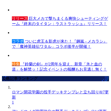
リリース
巨大メカで撃ちまくる爽快シューティングゲ
ーム『終末のタイタン：ラストラッシュ』リリース！
コラボ
ついに虎王＆影虎が来た！『鋼嵐 - メカラシ』
で「魔神英雄伝ワタル」コラボ後半が開催！
特集
『鈴蘭の剣』が2周年を迎え、新章「氷と血の
道」を解禁ッ！記念イベントの報酬もお見逃し無く！
攻略記事ランキング
ロマン開花学園の投手デッキテンプレと立ち回り|8/7更
新
1