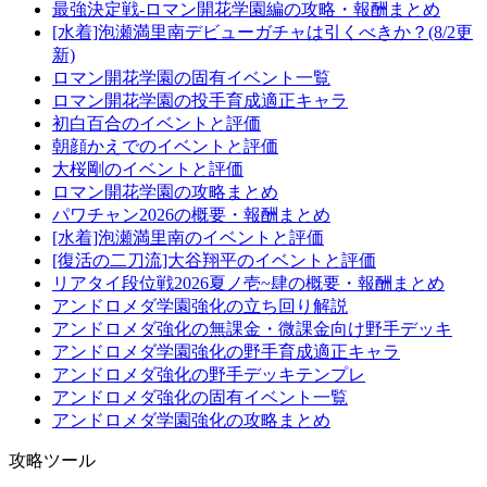
最強決定戦-ロマン開花学園編の攻略・報酬まとめ
[水着]泡瀬満里南デビューガチャは引くべきか？(8/2更
新)
ロマン開花学園の固有イベント一覧
ロマン開花学園の投手育成適正キャラ
初白百合のイベントと評価
朝顔かえでのイベントと評価
大桜剛のイベントと評価
ロマン開花学園の攻略まとめ
パワチャン2026の概要・報酬まとめ
[水着]泡瀬満里南のイベントと評価
[復活の二刀流]大谷翔平のイベントと評価
リアタイ段位戦2026夏ノ壱~肆の概要・報酬まとめ
アンドロメダ学園強化の立ち回り解説
アンドロメダ強化の無課金・微課金向け野手デッキ
アンドロメダ学園強化の野手育成適正キャラ
アンドロメダ強化の野手デッキテンプレ
アンドロメダ強化の固有イベント一覧
アンドロメダ学園強化の攻略まとめ
攻略ツール