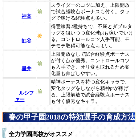
スライダーのコツに加え、上限開放
前
で試合経験点ボーナスも付く。タッ
神高
グで稼げる経験点も多い。
得意練習2種持ちで、不屈とダブルタ
ッグを狙いつつ変化球ptも稼いでいけ
後
る。コントロールコツ入手可能、モ
虹谷
テモテ取得可能な点もよい。
上限開放なしで試合経験点ボーナス
が付く点が優秀。コントロールコツ
前
も入手でき、オリ変も取れるため変
星井
化量も伸ばしやすい。
精神ボーナスを持つ変化キャラで、
変化タッグをしながら精神ptが稼げ
前
ルシフ
る。上限解放で試合経験点ボーナス
ァー
も付く優秀なキャラ。
春の甲子園2018の特効選手の育成方法
全力学園高校がオススメ