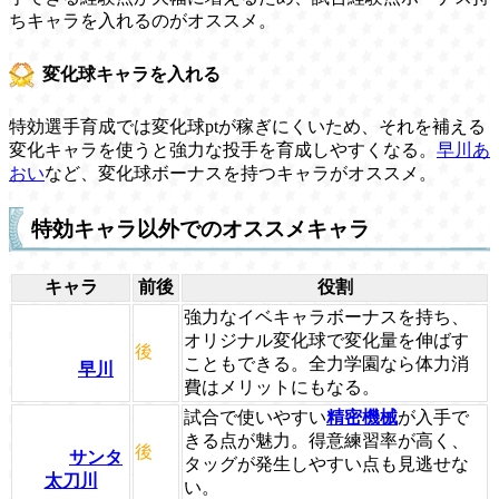
ちキャラを入れるのがオススメ。
変化球キャラを入れる
特効選手育成では変化球ptが稼ぎにくいため、それを補える
変化キャラを使うと強力な投手を育成しやすくなる。
早川あ
おい
など、変化球ボーナスを持つキャラがオススメ。
特効キャラ以外でのオススメキャラ
キャラ
前後
役割
強力なイベキャラボーナスを持ち、
オリジナル変化球で変化量を伸ばす
後
こともできる。全力学園なら体力消
早川
費はメリットにもなる。
試合で使いやすい
精密機械
が入手で
きる点が魅力。得意練習率が高く、
後
サンタ
タッグが発生しやすい点も見逃せな
太刀川
い。