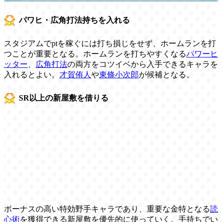
パワヒ・広角打法持ちを入れる
スタジアムでptを稼ぐには打ち損じをせず、ホームランを打
つことが重要となる。ホームランを打ちやすくなる
パワーヒ
ッター
、
広角打法
の両方をコツイベから入手できるキャラを
入れるとよい。
才賀侑人
や
東條小次郎
が候補となる。
SR以上の新屋敷を借りる
ボーナスの高い特効野手キャラであり、重要な金特となる
読
心術
を獲得できる新屋敷を優先的に使っていく。手持ちでい