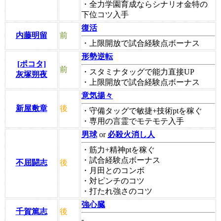
・全力学園育成ならシナリオ金特の
下位コツ入手
復活
内藤明留
前
・上限開放で試合経験点ボーナス
形勢逆転
[ポコタ]
前
・スタミナタッグで能力直接UP
灰塚朔夜
・上限開放で試合経験点ボーナス
意気揚々
新屋敷章
後
・守備タッグで敏捷+技術ptを稼ぐ
・専用の言霊でモテモテ入手
男球
or
必殺火消し人
・筋力+精神ptを稼ぐ
・試合経験点ボーナス
不屈闘志
後
・月田とのコンボ
・対ピンチのコツ
・打たれ強さのコツ
強心臓
千賀篤志
後
-