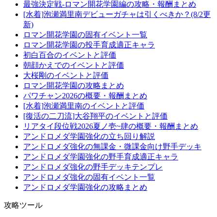
最強決定戦-ロマン開花学園編の攻略・報酬まとめ
[水着]泡瀬満里南デビューガチャは引くべきか？(8/2更
新)
ロマン開花学園の固有イベント一覧
ロマン開花学園の投手育成適正キャラ
初白百合のイベントと評価
朝顔かえでのイベントと評価
大桜剛のイベントと評価
ロマン開花学園の攻略まとめ
パワチャン2026の概要・報酬まとめ
[水着]泡瀬満里南のイベントと評価
[復活の二刀流]大谷翔平のイベントと評価
リアタイ段位戦2026夏ノ壱~肆の概要・報酬まとめ
アンドロメダ学園強化の立ち回り解説
アンドロメダ強化の無課金・微課金向け野手デッキ
アンドロメダ学園強化の野手育成適正キャラ
アンドロメダ強化の野手デッキテンプレ
アンドロメダ強化の固有イベント一覧
アンドロメダ学園強化の攻略まとめ
攻略ツール