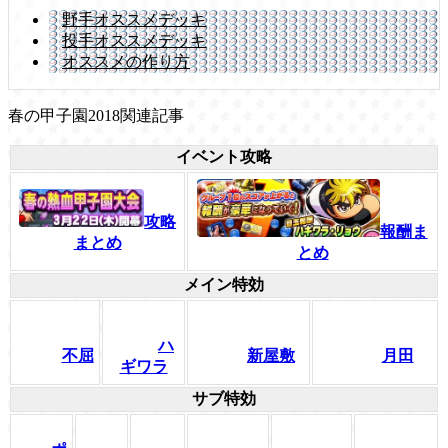
野手オススメデッキ
投手オススメデッキ
オススメの作り方
春の甲子園2018関連記事
イベント攻略
攻略
報酬ま
まとめ
とめ
メイン特効
ハ
不屈
新屋敷
月田
ギワラ
サブ特効