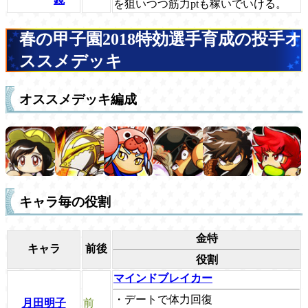
を狙いつつ筋力ptも稼いでいける。
春の甲子園2018特効選手育成の投手オ
ススメデッキ
オススメデッキ編成
キャラ毎の役割
金特
キャラ
前後
役割
マインドブレイカー
・デートで体力回復
月田明子
前