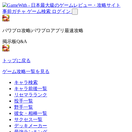
事前ガチャ
ゲーム検索
ログイン
パワプロ攻略|パワプロアプリ最速攻略
掲示板Q&A
トップに戻る
ゲーム攻略一覧を見る
キャラ検索
キャラ前後一覧
リセマラランク
投手一覧
野手一覧
彼女・相棒一覧
サクセス一覧
デッキメーカー
最強ランキング