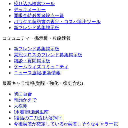
絞り込み検索ツール
デッキメーカー
開眼金特必要経験点一覧
パワクエ契約書の査定・コスパ算出ツール
新フレンド募集掲示板
コミュニティ・掲示板・攻略速報
新フレンド募集掲示板
栄冠クロスのフレンド募集掲示板
雑談・質問掲示板
ゲームウィズコミュニティ
ニュース速報/更新情報
最新キャラ情報(覚醒・強化・復刻含む)
初白百合
朝顔かえで
大桜剛
[水着]泡瀬満里南
[復活の二刀流]大谷翔平
今後実装が確定しているor実装しそうなキャラ一覧