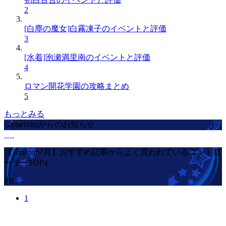
2
[白塵の魔女]白霧凍子のイベントと評価
3
[水着]泡瀬満里南のイベントと評価
4
ロマン開花学園の攻略まとめ
5
もっとみる
GameWithからのお知らせ
【Amazon7月】おすすめ記事からよく買われているコントロ
ーラーTOP4
PR
1