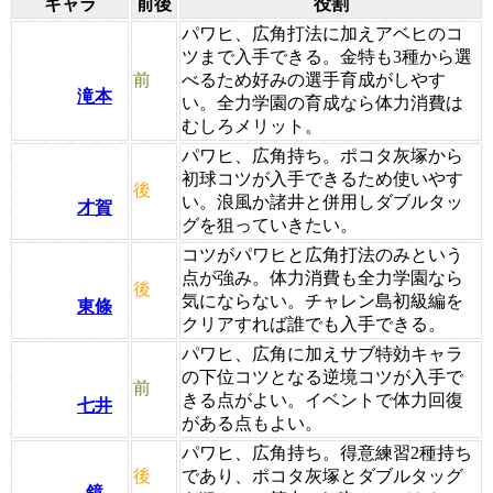
キャラ
前後
役割
パワヒ、広角打法に加えアベヒのコ
ツまで入手できる。金特も3種から選
前
べるため好みの選手育成がしやす
滝本
い。全力学園の育成なら体力消費は
むしろメリット。
パワヒ、広角持ち。ポコタ灰塚から
初球コツが入手できるため使いやす
後
い。浪風か諸井と併用しダブルタッ
才賀
グを狙っていきたい。
コツがパワヒと広角打法のみという
点が強み。体力消費も全力学園なら
後
気にならない。チャレン島初級編を
東條
クリアすれば誰でも入手できる。
パワヒ、広角に加えサブ特効キャラ
の下位コツとなる逆境コツが入手で
前
きる点がよい。イベントで体力回復
七井
がある点もよい。
パワヒ、広角持ち。得意練習2種持ち
後
であり、ポコタ灰塚とダブルタッグ
鏡