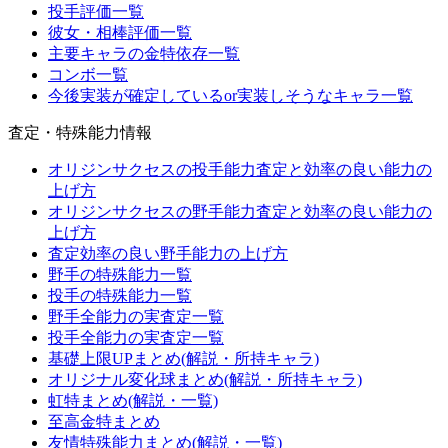
投手評価一覧
彼女・相棒評価一覧
主要キャラの金特依存一覧
コンボ一覧
今後実装が確定しているor実装しそうなキャラ一覧
査定・特殊能力情報
オリジンサクセスの投手能力査定と効率の良い能力の
上げ方
オリジンサクセスの野手能力査定と効率の良い能力の
上げ方
査定効率の良い野手能力の上げ方
野手の特殊能力一覧
投手の特殊能力一覧
野手全能力の実査定一覧
投手全能力の実査定一覧
基礎上限UPまとめ(解説・所持キャラ)
オリジナル変化球まとめ(解説・所持キャラ)
虹特まとめ(解説・一覧)
至高金特まとめ
友情特殊能力まとめ(解説・一覧)