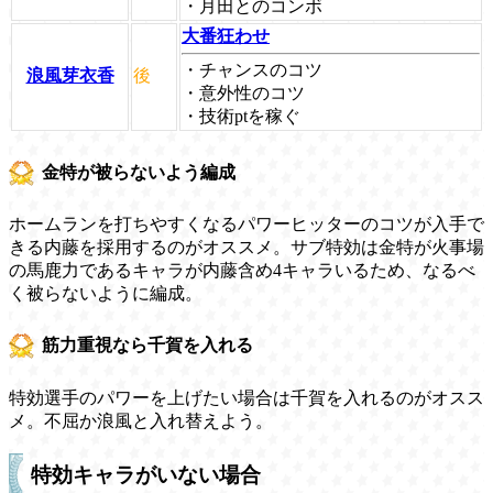
・月田とのコンボ
大番狂わせ
・チャンスのコツ
浪風芽衣香
後
・意外性のコツ
・技術ptを稼ぐ
金特が被らないよう編成
ホームランを打ちやすくなるパワーヒッターのコツが入手で
きる内藤を採用するのがオススメ。サブ特効は金特が火事場
の馬鹿力であるキャラが内藤含め4キャラいるため、なるべ
く被らないように編成。
筋力重視なら千賀を入れる
特効選手のパワーを上げたい場合は千賀を入れるのがオスス
メ。不屈か浪風と入れ替えよう。
特効キャラがいない場合