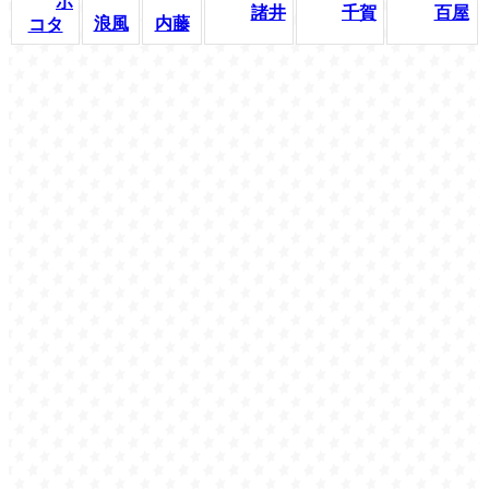
ポ
諸井
千賀
百屋
浪風
内藤
コタ