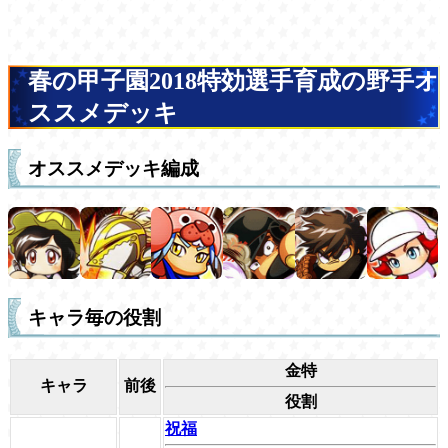
春の甲子園2018特効選手育成の野手オ
ススメデッキ
オススメデッキ編成
キャラ毎の役割
金特
キャラ
前後
役割
祝福