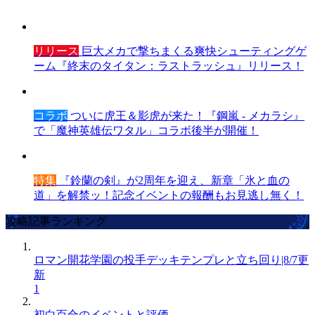
リリース
巨大メカで撃ちまくる爽快シューティングゲ
ーム『終末のタイタン：ラストラッシュ』リリース！
コラボ
ついに虎王＆影虎が来た！『鋼嵐 - メカラシ』
で「魔神英雄伝ワタル」コラボ後半が開催！
特集
『鈴蘭の剣』が2周年を迎え、新章「氷と血の
道」を解禁ッ！記念イベントの報酬もお見逃し無く！
攻略記事ランキング
ロマン開花学園の投手デッキテンプレと立ち回り|8/7更
新
1
初白百合のイベントと評価