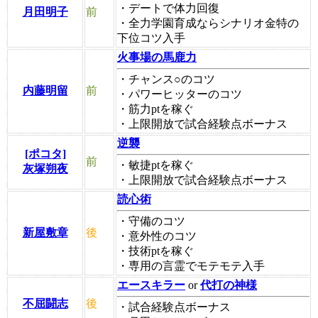
・デートで体力回復
月田明子
前
・全力学園育成ならシナリオ金特の
下位コツ入手
火事場の馬鹿力
・チャンス○のコツ
内藤明留
前
・パワーヒッターのコツ
・筋力ptを稼ぐ
・上限開放で試合経験点ボーナス
逆襲
[ポコタ]
前
・敏捷ptを稼ぐ
灰塚朔夜
・上限開放で試合経験点ボーナス
読心術
・守備のコツ
新屋敷章
後
・意外性のコツ
・技術ptを稼ぐ
・専用の言霊でモテモテ入手
エースキラー
or
代打の神様
不屈闘志
後
・試合経験点ボーナス