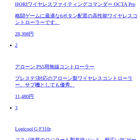
HORIワイヤレスファイティングコマンダー OCTA Pro
格闘ゲームに最適な6ボタン配置の高性能ワイヤレスコ
ントローラーです。
28,308円
2
アローン PS5用無線コントローラー
プレステ5対応のアローン製ワイヤレスコントローラ
ー。サブ機としても優秀。
11,480円
3
Logicool G F310r
コスパ抜群のロジクール製有線パッド。幅広いPCゲー