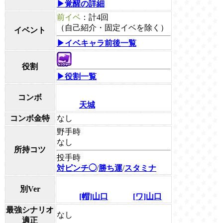
▶覚醒の詳細
前イベ
：計4回
（自己紹介・固定イベを除く）
イベント
▶イベキャラ前後一覧
役割
▶役割一覧
コンボ
天城
コンボ金特
なし
野手時
なし
所持コツ
投手時
対ピンチ◯
/
勝ち運
/
スタミナ
別Ver
[帽]山口
[ワ]山口
最強シナリオ
なし
適正