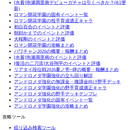
[水着]泡瀬満里南デビューガチャは引くべきか？(8/2更
新)
ロマン開花学園の固有イベント一覧
ロマン開花学園の投手育成適正キャラ
初白百合のイベントと評価
朝顔かえでのイベントと評価
大桜剛のイベントと評価
ロマン開花学園の攻略まとめ
パワチャン2026の概要・報酬まとめ
[水着]泡瀬満里南のイベントと評価
[復活の二刀流]大谷翔平のイベントと評価
リアタイ段位戦2026夏ノ壱~肆の概要・報酬まとめ
アンドロメダ学園強化の立ち回り解説
アンドロメダ強化の無課金・微課金向け野手デッキ
アンドロメダ学園強化の野手育成適正キャラ
アンドロメダ強化の野手デッキテンプレ
アンドロメダ強化の固有イベント一覧
アンドロメダ学園強化の攻略まとめ
攻略ツール
絞り込み検索ツール