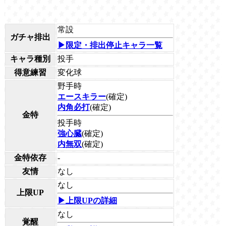
常設
ガチャ排出
▶限定・排出停止キャラ一覧
キャラ種別
投手
得意練習
変化球
野手時
エースキラー
(確定)
内角必打
(確定)
金特
投手時
強心臓
(確定)
内無双
(確定)
金特依存
-
友情
なし
なし
上限UP
▶上限UPの詳細
なし
覚醒