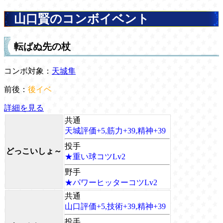
山口賢のコンボイベント
転ばぬ先の杖
コンボ対象：
天城隼
前後：
後イベ
詳細を見る
共通
天城評価+5,筋力+39,精神+39
投手
どっこいしょ～
★重い球コツLv2
野手
★パワーヒッターコツLv2
共通
山口評価+5,技術+39,精神+39
投手