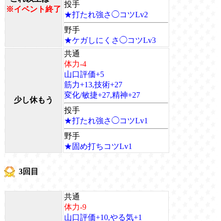
投手
※イベント終了
★打たれ強さ◯コツLv2
野手
★ケガしにくさ◯コツLv3
共通
体力-4
山口評価+5
筋力+13,技術+27
変化/敏捷+27,精神+27
少し休もう
投手
★打たれ強さ◯コツLv1
野手
★固め打ちコツLv1
3回目
共通
体力-9
山口評価+10,やる気+1