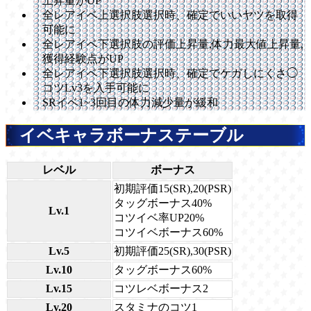
上昇量がUP
全レアイベ上選択肢選択時、確定でいいヤツを取得
可能に
全レアイベ下選択肢の評価上昇量,体力最大値上昇量,
獲得経験点がUP
全レアイベ下選択肢選択時、確定でケガしにくさ◯
コツLv3を入手可能に
SRイベ1~3回目の体力減少量が緩和
イベキャラボーナステーブル
レベル
ボーナス
初期評価15(SR),20(PSR)
タッグボーナス40%
Lv.1
コツイベ率UP20%
コツイベボーナス60%
Lv.5
初期評価25(SR),30(PSR)
Lv.10
タッグボーナス60%
Lv.15
コツレベボーナス2
Lv.20
スタミナのコツ1