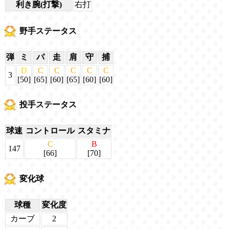
利き腕(打撃)
右打
野手ステータス
弾
ミ
パ
走
肩
守
捕
D
C
C
C
C
C
3
[50]
[65]
[60]
[65]
[60]
[60]
投手ステータス
球速
コントロール
スタミナ
C
B
147
[66]
[70]
変化球
球種
変化度
カーブ
2