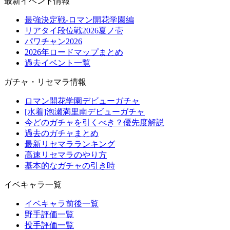
最新イベント情報
最強決定戦-ロマン開花学園編
リアタイ段位戦2026夏ノ壱
パワチャン2026
2026年ロードマップまとめ
過去イベント一覧
ガチャ・リセマラ情報
ロマン開花学園デビューガチャ
[水着]泡瀬満里南デビューガチャ
今どのガチャを引くべき？優先度解説
過去のガチャまとめ
最新リセマラランキング
高速リセマラのやり方
基本的なガチャの引き時
イベキャラ一覧
イベキャラ前後一覧
野手評価一覧
投手評価一覧