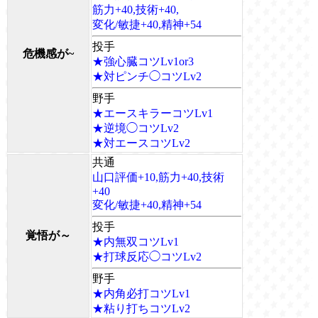
筋力+40,技術+40,
変化/敏捷+40,精神+54
投手
危機感が~
★強心臓コツLv1or3
★対ピンチ◯コツLv2
野手
★エースキラーコツLv1
★逆境◯コツLv2
★対エースコツLv2
共通
山口評価+10,筋力+40,技術
+40
変化/敏捷+40,精神+54
投手
覚悟が～
★内無双コツLv1
★打球反応◯コツLv2
野手
★内角必打コツLv1
★粘り打ちコツLv2