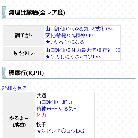
無理は禁物(全レア度)
山口評価+10,やる気+2,技術+54
調子が~
変化/敏捷+54,精神+40
★いいヤツになる
山口評価+5,体力最大値+8,精神+80
もう少し~
★ケガしにくさ○コツLv3
護摩行(R,PR)
詳細を見る
共通
山口評価++,筋力++
精神++++,やる気+
体力-
やるよ～
(成功)
投手
★対ピンチ◯コツLv.2