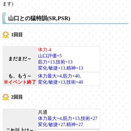
ます)
山口との猛特訓(SR,PSR)
1回目
体力-4
山口評価+5
まだまだ～
筋力+13,技術+13
変化/敏捷+13,精神+13
も、もう～
体力最大+4,筋力+40,
※イベント終了
変化/敏捷+13,技術+40
2回目
共通
体力最大+4,筋力+13,技術+27
変化/敏捷+27,精神+27
これ以上は～