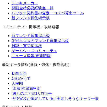
デッキメーカー
開眼金特必要経験点一覧
パワクエ契約書の査定・コスパ算出ツール
新フレンド募集掲示板
コミュニティ・掲示板・攻略速報
新フレンド募集掲示板
栄冠クロスのフレンド募集掲示板
雑談・質問掲示板
ゲームウィズコミュニティ
ニュース速報/更新情報
最新キャラ情報(覚醒・強化・復刻含む)
初白百合
朝顔かえで
大桜剛
[水着]泡瀬満里南
[復活の二刀流]大谷翔平
今後実装が確定しているor実装しそうなキャラ一覧