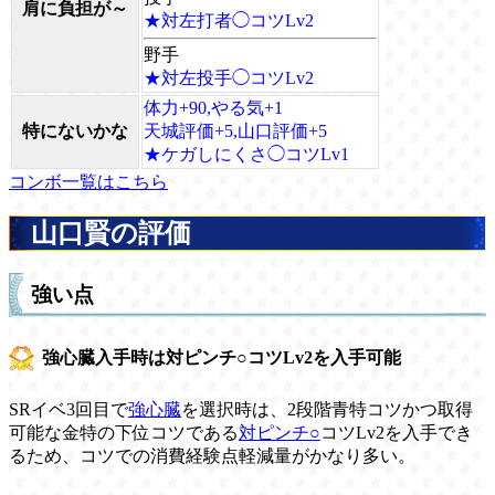
肩に負担が～
★対左打者◯コツLv2
野手
★対左投手◯コツLv2
体力+90,やる気+1
特にないかな
天城評価+5,山口評価+5
★ケガしにくさ◯コツLv1
コンボ一覧はこちら
山口賢の評価
強い点
強心臓入手時は対ピンチ○コツLv2を入手可能
SRイベ3回目で
強心臓
を選択時は、2段階青特コツかつ取得
可能な金特の下位コツである
対ピンチ○
コツLv2を入手でき
るため、コツでの消費経験点軽減量がかなり多い。