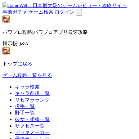
事前ガチャ
ゲーム検索
ログイン
パワプロ攻略|パワプロアプリ最速攻略
掲示板Q&A
トップに戻る
ゲーム攻略一覧を見る
キャラ検索
キャラ前後一覧
リセマラランク
投手一覧
野手一覧
彼女・相棒一覧
サクセス一覧
デッキメーカー
最強ランキング