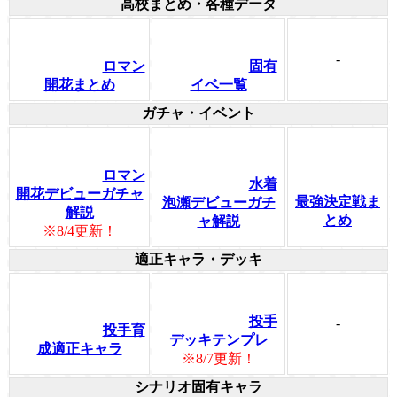
高校まとめ・各種データ
-
ロマン
固有
開花まとめ
イベ一覧
ガチャ・イベント
ロマン
水着
開花デビューガチャ
最強決定戦ま
泡瀬デビューガチ
解説
とめ
ャ解説
※8/4更新！
適正キャラ・デッキ
投手
-
投手育
デッキテンプレ
成適正キャラ
※8/7更新！
シナリオ固有キャラ