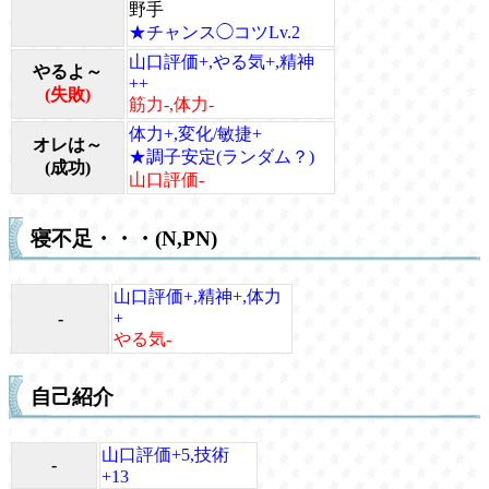
野手
★チャンス◯コツLv.2
山口評価+,やる気+,精神
やるよ～
++
(失敗)
筋力-,体力-
体力+,変化/敏捷+
オレは～
★調子安定(ランダム？)
(成功)
山口評価-
寝不足・・・(N,PN)
山口評価+,精神+,体力
-
+
やる気-
自己紹介
山口評価+5,技術
-
+13