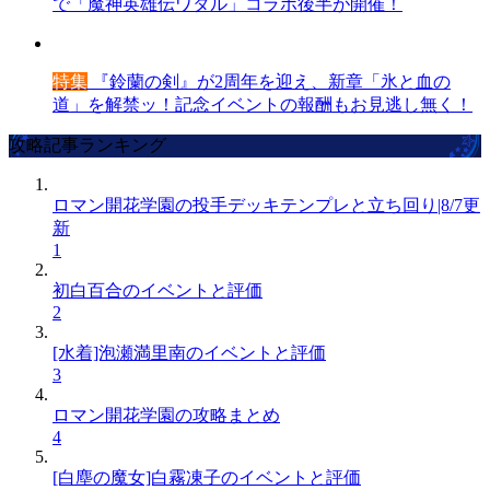
で「魔神英雄伝ワタル」コラボ後半が開催！
特集
『鈴蘭の剣』が2周年を迎え、新章「氷と血の
道」を解禁ッ！記念イベントの報酬もお見逃し無く！
攻略記事ランキング
ロマン開花学園の投手デッキテンプレと立ち回り|8/7更
新
1
初白百合のイベントと評価
2
[水着]泡瀬満里南のイベントと評価
3
ロマン開花学園の攻略まとめ
4
[白塵の魔女]白霧凍子のイベントと評価