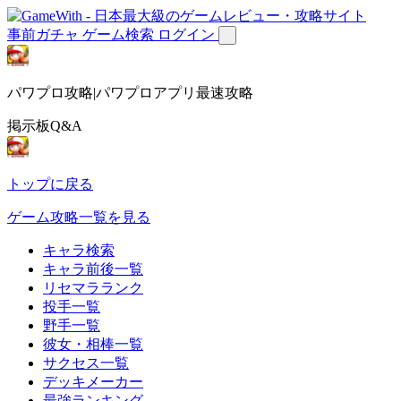
事前ガチャ
ゲーム検索
ログイン
パワプロ攻略|パワプロアプリ最速攻略
掲示板Q&A
トップに戻る
ゲーム攻略一覧を見る
キャラ検索
キャラ前後一覧
リセマラランク
投手一覧
野手一覧
彼女・相棒一覧
サクセス一覧
デッキメーカー
最強ランキング