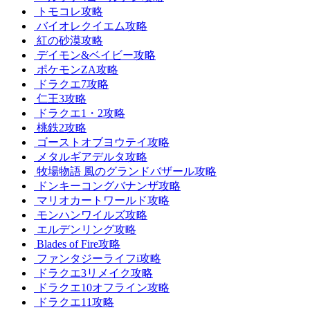
トモコレ攻略
バイオレクイエム攻略
紅の砂漠攻略
デイモン&ベイビー攻略
ポケモンZA攻略
ドラクエ7攻略
仁王3攻略
ドラクエ1・2攻略
桃鉄2攻略
ゴーストオブヨウテイ攻略
メタルギアデルタ攻略
牧場物語 風のグランドバザール攻略
ドンキーコングバナンザ攻略
マリオカートワールド攻略
モンハンワイルズ攻略
エルデンリング攻略
Blades of Fire攻略
ファンタジーライフi攻略
ドラクエ3リメイク攻略
ドラクエ10オフライン攻略
ドラクエ11攻略