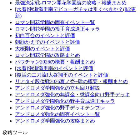
最強決定戦-ロマン開花学園編の攻略・報酬まとめ
[水着]泡瀬満里南デビューガチャは引くべきか？(8/2更
新)
ロマン開花学園の固有イベント一覧
ロマン開花学園の投手育成適正キャラ
初白百合のイベントと評価
朝顔かえでのイベントと評価
大桜剛のイベントと評価
ロマン開花学園の攻略まとめ
パワチャン2026の概要・報酬まとめ
[水着]泡瀬満里南のイベントと評価
[復活の二刀流]大谷翔平のイベントと評価
リアタイ段位戦2026夏ノ壱~肆の概要・報酬まとめ
アンドロメダ学園強化の立ち回り解説
アンドロメダ強化の無課金・微課金向け野手デッキ
アンドロメダ学園強化の野手育成適正キャラ
アンドロメダ強化の野手デッキテンプレ
アンドロメダ強化の固有イベント一覧
アンドロメダ学園強化の攻略まとめ
攻略ツール