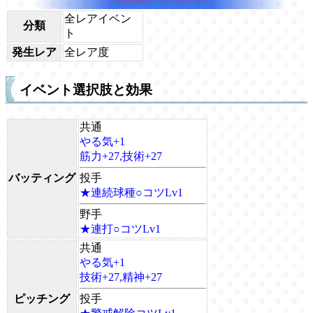
全レアイベン
分類
ト
発生レア
全レア度
イベント選択肢と効果
共通
やる気+1
筋力+27,技術+27
バッティング
投手
★連続球種○コツLv1
野手
★連打○コツLv1
共通
やる気+1
技術+27,精神+27
ピッチング
投手