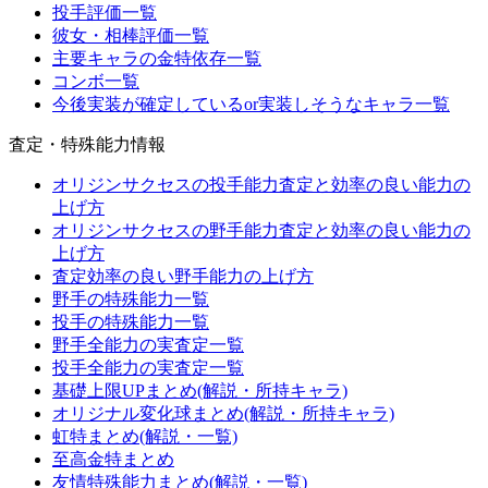
投手評価一覧
彼女・相棒評価一覧
主要キャラの金特依存一覧
コンボ一覧
今後実装が確定しているor実装しそうなキャラ一覧
査定・特殊能力情報
オリジンサクセスの投手能力査定と効率の良い能力の
上げ方
オリジンサクセスの野手能力査定と効率の良い能力の
上げ方
査定効率の良い野手能力の上げ方
野手の特殊能力一覧
投手の特殊能力一覧
野手全能力の実査定一覧
投手全能力の実査定一覧
基礎上限UPまとめ(解説・所持キャラ)
オリジナル変化球まとめ(解説・所持キャラ)
虹特まとめ(解説・一覧)
至高金特まとめ
友情特殊能力まとめ(解説・一覧)