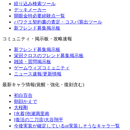
絞り込み検索ツール
デッキメーカー
開眼金特必要経験点一覧
パワクエ契約書の査定・コスパ算出ツール
新フレンド募集掲示板
コミュニティ・掲示板・攻略速報
新フレンド募集掲示板
栄冠クロスのフレンド募集掲示板
雑談・質問掲示板
ゲームウィズコミュニティ
ニュース速報/更新情報
最新キャラ情報(覚醒・強化・復刻含む)
初白百合
朝顔かえで
大桜剛
[水着]泡瀬満里南
[復活の二刀流]大谷翔平
今後実装が確定しているor実装しそうなキャラ一覧