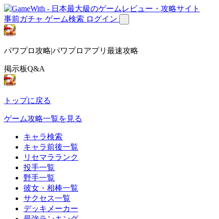
事前ガチャ
ゲーム検索
ログイン
パワプロ攻略|パワプロアプリ最速攻略
掲示板Q&A
トップに戻る
ゲーム攻略一覧を見る
キャラ検索
キャラ前後一覧
リセマラランク
投手一覧
野手一覧
彼女・相棒一覧
サクセス一覧
デッキメーカー
最強ランキング