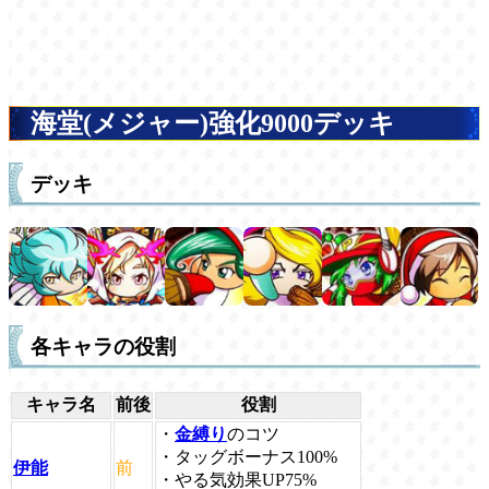
海堂(メジャー)強化9000デッキ
デッキ
各キャラの役割
キャラ名
前後
役割
・
金縛り
のコツ
・タッグボーナス100%
伊能
前
・やる気効果UP75%