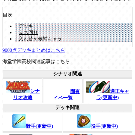
目次
デッキ
立ち回り
入れ替え候補キャラ
9000点デッキまとめはこちら
海堂学園高校関連記事はこちら
シナリオ関連
シナ
適正キャ
固有
リオ攻略
ラ(更新中)
イベ一覧
デッキ関連
野手(更新中)
投手(更新中)