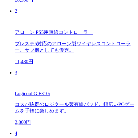
2
アローン PS5用無線コントローラー
プレステ5対応のアローン製ワイヤレスコントローラ
ー。サブ機としても優秀。
11,480円
3
Logicool G F310r
コスパ抜群のロジクール製有線パッド。幅広いPCゲー
ムを手軽に楽しめます。
2,860円
4