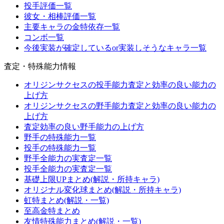
投手評価一覧
彼女・相棒評価一覧
主要キャラの金特依存一覧
コンボ一覧
今後実装が確定しているor実装しそうなキャラ一覧
査定・特殊能力情報
オリジンサクセスの投手能力査定と効率の良い能力の
上げ方
オリジンサクセスの野手能力査定と効率の良い能力の
上げ方
査定効率の良い野手能力の上げ方
野手の特殊能力一覧
投手の特殊能力一覧
野手全能力の実査定一覧
投手全能力の実査定一覧
基礎上限UPまとめ(解説・所持キャラ)
オリジナル変化球まとめ(解説・所持キャラ)
虹特まとめ(解説・一覧)
至高金特まとめ
友情特殊能力まとめ(解説・一覧)