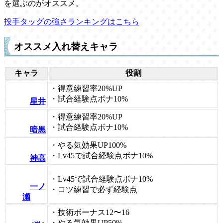
を選ぶのがオススメ。
投手タッグの強さランキングはこちら
オススメ入れ替えキャラ
キャラ
役割
・得意練習率20%UP
・試合経験点ボナ10%
星井
・得意練習率20%UP
・試合経験点ボナ10%
暗黒
・やる気効果UP100%
・Lv45で試合経験点ボナ10%
神高
・Lv45で試合経験点ボナ10%
一ノ
・コツ練習で必ず経験点
瀬
・技術ボーナス12〜16
・やる気効果UP50%