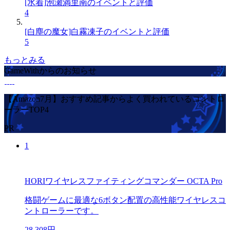
[水着]泡瀬満里南のイベントと評価
4
[白塵の魔女]白霧凍子のイベントと評価
5
もっとみる
GameWithからのお知らせ
【Amazon7月】おすすめ記事からよく買われているコントロ
ーラーTOP4
PR
1
HORIワイヤレスファイティングコマンダー OCTA Pro
格闘ゲームに最適な6ボタン配置の高性能ワイヤレスコ
ントローラーです。
28,308円