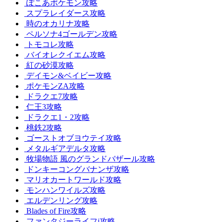
ぽこあポケモン攻略
スプラレイダース攻略
時のオカリナ攻略
ペルソナ4ゴールデン攻略
トモコレ攻略
バイオレクイエム攻略
紅の砂漠攻略
デイモン&ベイビー攻略
ポケモンZA攻略
ドラクエ7攻略
仁王3攻略
ドラクエ1・2攻略
桃鉄2攻略
ゴーストオブヨウテイ攻略
メタルギアデルタ攻略
牧場物語 風のグランドバザール攻略
ドンキーコングバナンザ攻略
マリオカートワールド攻略
モンハンワイルズ攻略
エルデンリング攻略
Blades of Fire攻略
ファンタジーライフi攻略