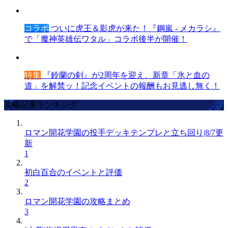
コラボ
ついに虎王＆影虎が来た！『鋼嵐 - メカラシ』
で「魔神英雄伝ワタル」コラボ後半が開催！
特集
『鈴蘭の剣』が2周年を迎え、新章「氷と血の
道」を解禁ッ！記念イベントの報酬もお見逃し無く！
攻略記事ランキング
ロマン開花学園の投手デッキテンプレと立ち回り|8/7更
新
1
初白百合のイベントと評価
2
ロマン開花学園の攻略まとめ
3