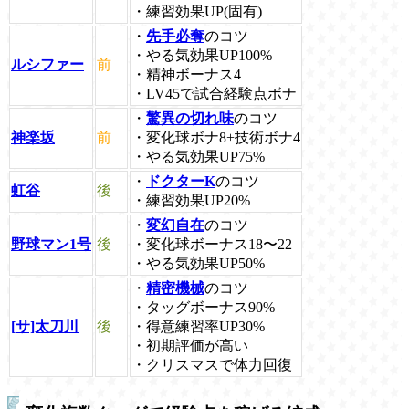
・練習効果UP(固有)
・
先手必奪
のコツ
・やる気効果UP100%
ルシファー
前
・精神ボーナス4
・LV45で試合経験点ボナ
・
驚異の切れ味
のコツ
神楽坂
前
・変化球ボナ8+技術ボナ4
・やる気効果UP75%
・
ドクターK
のコツ
虹谷
後
・練習効果UP20%
・
変幻自在
のコツ
野球マン1号
後
・変化球ボーナス18〜22
・やる気効果UP50%
・
精密機械
のコツ
・タッグボーナス90%
[サ]太刀川
後
・得意練習率UP30%
・初期評価が高い
・クリスマスで体力回復