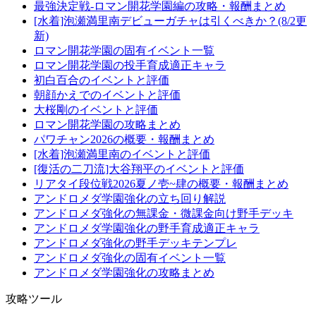
最強決定戦-ロマン開花学園編の攻略・報酬まとめ
[水着]泡瀬満里南デビューガチャは引くべきか？(8/2更
新)
ロマン開花学園の固有イベント一覧
ロマン開花学園の投手育成適正キャラ
初白百合のイベントと評価
朝顔かえでのイベントと評価
大桜剛のイベントと評価
ロマン開花学園の攻略まとめ
パワチャン2026の概要・報酬まとめ
[水着]泡瀬満里南のイベントと評価
[復活の二刀流]大谷翔平のイベントと評価
リアタイ段位戦2026夏ノ壱~肆の概要・報酬まとめ
アンドロメダ学園強化の立ち回り解説
アンドロメダ強化の無課金・微課金向け野手デッキ
アンドロメダ学園強化の野手育成適正キャラ
アンドロメダ強化の野手デッキテンプレ
アンドロメダ強化の固有イベント一覧
アンドロメダ学園強化の攻略まとめ
攻略ツール