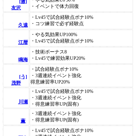
[激]
・イベントで体力回復
友沢
・Lv45で試合経験点ボナ10%
・コツ練習で必ず経験点
久遠
・やる気効果UP100%
・Lv45で試合経験点ボナ10%
江暦
・技術ボーナス8
・Lv45で練習効果UP20%
鳴海
・試合経験点ボナ10%
・3週連続イベント強化
[う]
得意練習率UP20%
茂野
・Lv45で試合経験点ボナ10%
・3週連続イベント強化
川瀬
・得意練習率UP(固有)
・3週連続イベント強化
・得意練習率UP(固有)
薫
・Lv45で試合経験点ボナ10%