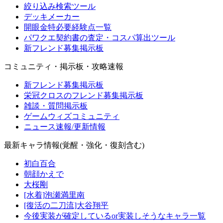
絞り込み検索ツール
デッキメーカー
開眼金特必要経験点一覧
パワクエ契約書の査定・コスパ算出ツール
新フレンド募集掲示板
コミュニティ・掲示板・攻略速報
新フレンド募集掲示板
栄冠クロスのフレンド募集掲示板
雑談・質問掲示板
ゲームウィズコミュニティ
ニュース速報/更新情報
最新キャラ情報(覚醒・強化・復刻含む)
初白百合
朝顔かえで
大桜剛
[水着]泡瀬満里南
[復活の二刀流]大谷翔平
今後実装が確定しているor実装しそうなキャラ一覧