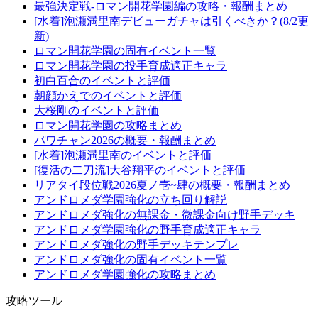
最強決定戦-ロマン開花学園編の攻略・報酬まとめ
[水着]泡瀬満里南デビューガチャは引くべきか？(8/2更
新)
ロマン開花学園の固有イベント一覧
ロマン開花学園の投手育成適正キャラ
初白百合のイベントと評価
朝顔かえでのイベントと評価
大桜剛のイベントと評価
ロマン開花学園の攻略まとめ
パワチャン2026の概要・報酬まとめ
[水着]泡瀬満里南のイベントと評価
[復活の二刀流]大谷翔平のイベントと評価
リアタイ段位戦2026夏ノ壱~肆の概要・報酬まとめ
アンドロメダ学園強化の立ち回り解説
アンドロメダ強化の無課金・微課金向け野手デッキ
アンドロメダ学園強化の野手育成適正キャラ
アンドロメダ強化の野手デッキテンプレ
アンドロメダ強化の固有イベント一覧
アンドロメダ学園強化の攻略まとめ
攻略ツール