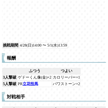
挑戦期間
4/28(日)14:00 〜 5/1(水)13:59
報酬
ふつう
つよい
3人撃破
ゲドーくん像(金)×2
カロリーバー×1
5人撃破
PR
立花投馬
パワストーン×2
対戦相手