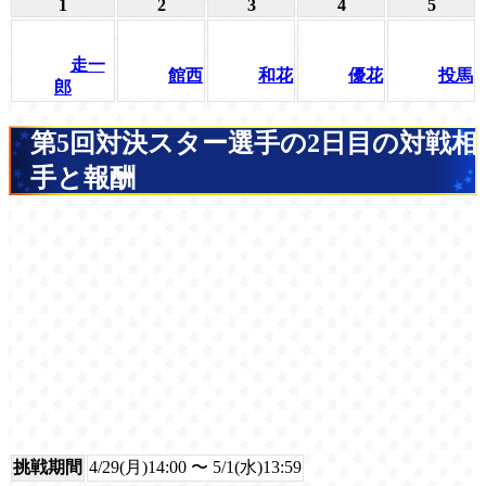
1
2
3
4
5
走一
館西
和花
優花
投馬
郎
第5回対決スター選手の2日目の対戦相
手と報酬
挑戦期間
4/29(月)14:00 〜 5/1(水)13:59