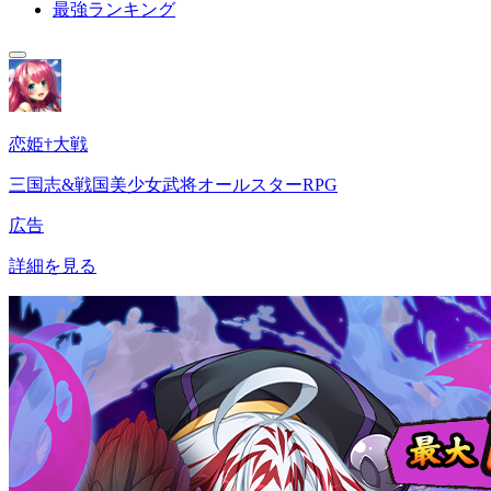
最強ランキング
恋姫†大戦
三国志&戦国美少女武将オールスターRPG
広告
詳細を見る