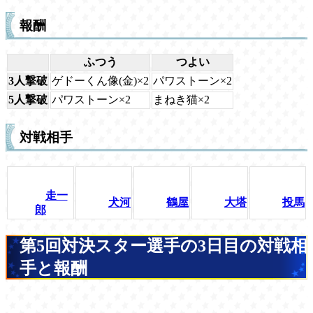
報酬
ふつう
つよい
3人撃破
ゲドーくん像(金)×2
パワストーン×2
5人撃破
パワストーン×2
まねき猫×2
対戦相手
走一
犬河
鶴屋
大塔
投馬
郎
第5回対決スター選手の3日目の対戦相
手と報酬