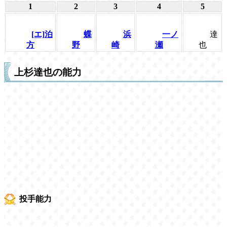
1
2
3
4
5
[エ]泊
蝶
浜
一ノ
達
方
野
崎
瀬
也
上杉達也の能力
投手能力