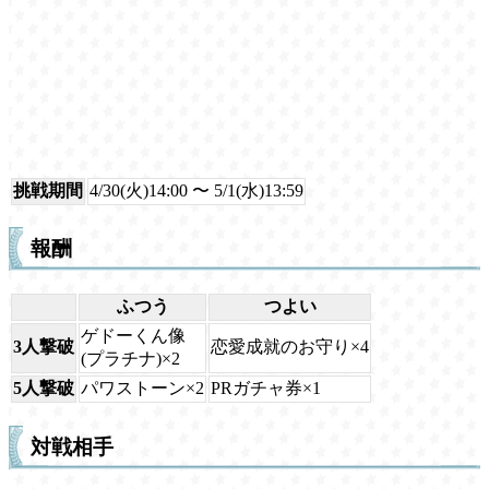
挑戦期間
4/30(火)14:00 〜 5/1(水)13:59
報酬
ふつう
つよい
ゲドーくん像
3人撃破
恋愛成就のお守り×4
(プラチナ)×2
5人撃破
パワストーン×2
PRガチャ券×1
対戦相手