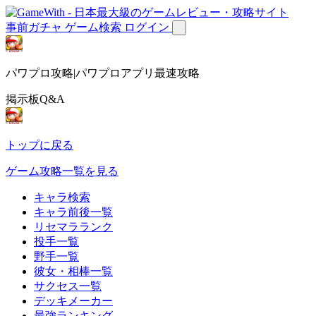
事前ガチャ
ゲーム検索
ログイン
パワプロ攻略|パワプロアプリ最速攻略
掲示板Q&A
トップに戻る
ゲーム攻略一覧を見る
キャラ検索
キャラ前後一覧
リセマラランク
投手一覧
野手一覧
彼女・相棒一覧
サクセス一覧
デッキメーカー
最強ランキング