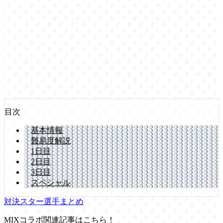
目次
基本情報
難易度解説
1日目
2日目
3日目
スペシャル
対決スター選手まとめ
MIXコラボ関連記事はこちら！