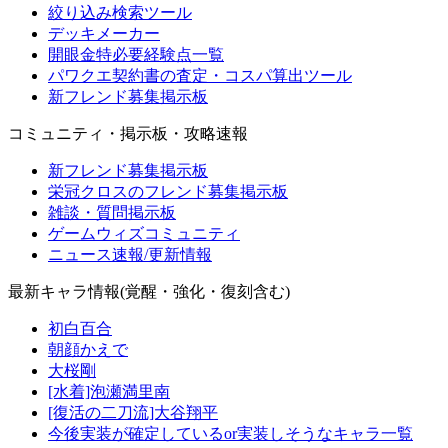
絞り込み検索ツール
デッキメーカー
開眼金特必要経験点一覧
パワクエ契約書の査定・コスパ算出ツール
新フレンド募集掲示板
コミュニティ・掲示板・攻略速報
新フレンド募集掲示板
栄冠クロスのフレンド募集掲示板
雑談・質問掲示板
ゲームウィズコミュニティ
ニュース速報/更新情報
最新キャラ情報(覚醒・強化・復刻含む)
初白百合
朝顔かえで
大桜剛
[水着]泡瀬満里南
[復活の二刀流]大谷翔平
今後実装が確定しているor実装しそうなキャラ一覧