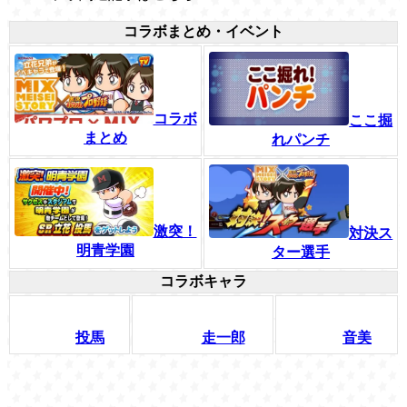
コラボまとめ・イベント
コラボ
ここ掘
まとめ
れパンチ
激突！
対決ス
明青学園
ター選手
コラボキャラ
投馬
走一郎
音美