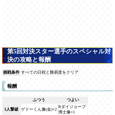
第5回対決スター選手のスペシャル対
決の攻略と報酬
挑戦条件
すべての日程と難易度をクリア
報酬
ふつう
つよい
Rダイジョーブ
3人撃破
ゲドーくん像(金)×2
博士像×1