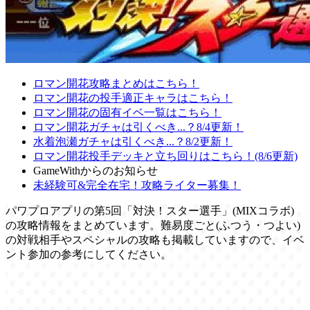
ロマン開花攻略まとめはこちら！
ロマン開花の投手適正キャラはこちら！
ロマン開花の固有イベ一覧はこちら！
ロマン開花ガチャは引くべき...？8/4更新！
水着泡瀬ガチャは引くべき...？8/2更新！
ロマン開花投手デッキと立ち回りはこちら！(8/6更新)
GameWithからのお知らせ
未経験可&完全在宅！攻略ライター募集！
パワプロアプリの第5回「対決！スター選手」(MIXコラボ)
の攻略情報をまとめています。難易度ごと(ふつう・つよい)
の対戦相手やスペシャルの攻略も掲載していますので、イベ
ント参加の参考にしてください。