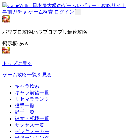
事前ガチャ
ゲーム検索
ログイン
パワプロ攻略|パワプロアプリ最速攻略
掲示板Q&A
トップに戻る
ゲーム攻略一覧を見る
キャラ検索
キャラ前後一覧
リセマラランク
投手一覧
野手一覧
彼女・相棒一覧
サクセス一覧
デッキメーカー
最強ランキング