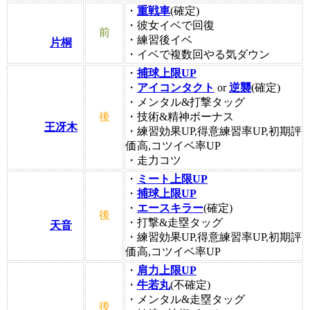
・
重戦車
(確定)
・彼女イベで回復
前
・練習後イベ
片桐
・イベで複数回やる気ダウン
・
捕球上限UP
・
アイコンタクト
or
逆襲
(確定)
・メンタル&打撃タッグ
後
・技術&精神ボーナス
王冴木
・練習効果UP,得意練習率UP,初期評
価高,コツイベ率UP
・走力コツ
・
ミート上限UP
・
捕球上限UP
・
エースキラー
(確定)
後
・打撃&走塁タッグ
天音
・練習効果UP,得意練習率UP,初期評
価高,コツイベ率UP
・
肩力上限UP
・
牛若丸
(不確定)
・メンタル&走塁タッグ
後