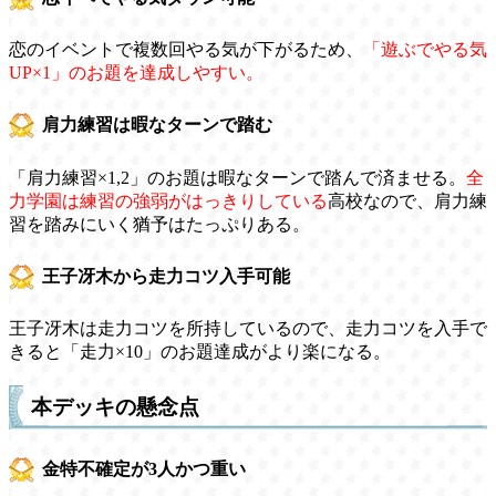
恋のイベントで複数回やる気が下がるため、
「遊ぶでやる気
UP×1」のお題を達成しやすい。
肩力練習は暇なターンで踏む
「肩力練習×1,2」のお題は暇なターンで踏んで済ませる。
全
力学園は練習の強弱がはっきりしている
高校なので、肩力練
習を踏みにいく猶予はたっぷりある。
王子冴木から走力コツ入手可能
王子冴木は走力コツを所持しているので、走力コツを入手で
きると「走力×10」のお題達成がより楽になる。
本デッキの懸念点
金特不確定が3人かつ重い