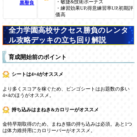
・敏捷&技術ボーナス
黒聖良
・練習効果UP,得意練習率UP,初期評
価高
全力学園高校サクセス勝負のレンタ
ル攻略デッキの立ち回り解説
育成開始前のポイント
シートは4×4がオススメ
より多くスコアを稼ぐため、ビンゴシートはお題数の多い
4×4のほうがオススメ。
持ち込みはまねき&カロリーがオススメ
金特早期取得のため、まねき猫の持ち込みは必須。あと1つ
は体力維持用にカロリーバーがオススメ。