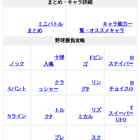
まとめ・キャラ詳細
ミニバトル
キャラ能力一
まとめ
覧・オススメキャラ
野球勝負攻略
十球
Fビン
H
ノック
スナイパー
入魂
ゴ
クラ
リン
H
Aバント
チョイスQ
ッシャー
グP
F
トル
リズ
スイーパー
Nライン
クP
ミカル
UFO
ブレ
スク