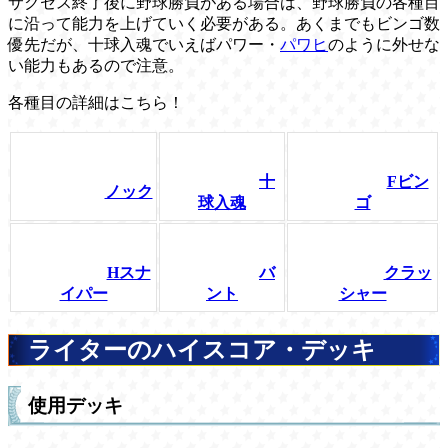
サクセス終了後に野球勝負がある場合は、野球勝負の各種目
に沿って能力を上げていく必要がある。あくまでもビンゴ数
優先だが、十球入魂でいえばパワー・
パワヒ
のように外せな
い能力もあるので注意。
各種目の詳細はこちら！
十
Fビン
ノック
球入魂
ゴ
Hスナ
バ
クラッ
イパー
ント
シャー
ライターのハイスコア・デッキ
使用デッキ