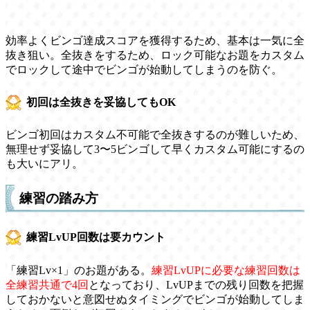
効率よくビンゴ達成スコアを獲得するため、基本は一気に全
抜き狙い。全抜きをするため、ロック可能なお題をカスタム
でロックして途中でビンゴが始動してしまうのを防ぐ。
初回は全抜きを妥協してもOK
ビンゴ初回はカスタム不可能で全抜きするのが難しいため、
無理せず妥協して3〜5ビンゴして早くカスタム可能にするの
も大いにアリ。
練習の踏み方
練習LvUP回数は要カウント
「練習Lv×1」のお題がある。
練習LvUPに必要な練習回数は
全練習共通で4回
となっており、LvUPまでの残り回数を把握
しておかないと意図せぬタイミングでビンゴが始動してしま