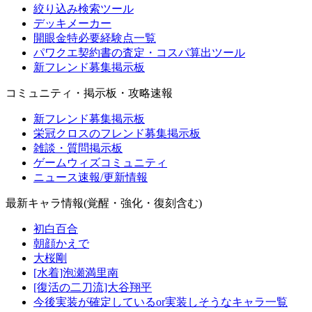
絞り込み検索ツール
デッキメーカー
開眼金特必要経験点一覧
パワクエ契約書の査定・コスパ算出ツール
新フレンド募集掲示板
コミュニティ・掲示板・攻略速報
新フレンド募集掲示板
栄冠クロスのフレンド募集掲示板
雑談・質問掲示板
ゲームウィズコミュニティ
ニュース速報/更新情報
最新キャラ情報(覚醒・強化・復刻含む)
初白百合
朝顔かえで
大桜剛
[水着]泡瀬満里南
[復活の二刀流]大谷翔平
今後実装が確定しているor実装しそうなキャラ一覧