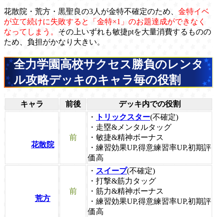
花散院・荒方・黒聖良の3人が金特不確定のため、
金特イベ
が立て続けに失敗すると「金特×1」のお題達成ができなく
なってしまう。
その上いずれも敏捷ptを大量消費するものの
ため、負担がかなり大きい。
全力学園高校サクセス勝負のレンタ
ル攻略デッキのキャラ毎の役割
キャラ
前後
デッキ内での役割
・
トリックスター
(不確定)
・走塁&メンタルタッグ
前
・敏捷&精神ボーナス
花散院
・練習効果UP,得意練習率UP,初期評
価高
・
スイープ
(不確定)
・打撃&筋力タッグ
前
・筋力&精神ボーナス
荒方
・練習効果UP,得意練習率UP,初期評
価高