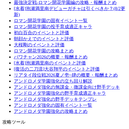
最強決定戦-ロマン開花学園編の攻略・報酬まとめ
[水着]泡瀬満里南デビューガチャは引くべきか？(8/2更
新)
ロマン開花学園の固有イベント一覧
ロマン開花学園の投手育成適正キャラ
初白百合のイベントと評価
朝顔かえでのイベントと評価
大桜剛のイベントと評価
ロマン開花学園の攻略まとめ
パワチャン2026の概要・報酬まとめ
[水着]泡瀬満里南のイベントと評価
[復活の二刀流]大谷翔平のイベントと評価
リアタイ段位戦2026夏ノ壱~肆の概要・報酬まとめ
アンドロメダ学園強化の立ち回り解説
アンドロメダ強化の無課金・微課金向け野手デッキ
アンドロメダ学園強化の野手育成適正キャラ
アンドロメダ強化の野手デッキテンプレ
アンドロメダ強化の固有イベント一覧
アンドロメダ学園強化の攻略まとめ
攻略ツール