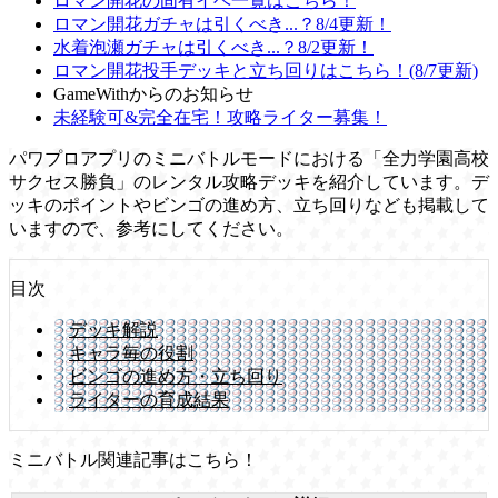
ロマン開花の固有イベ一覧はこちら！
ロマン開花ガチャは引くべき...？8/4更新！
水着泡瀬ガチャは引くべき...？8/2更新！
ロマン開花投手デッキと立ち回りはこちら！(8/7更新)
GameWithからのお知らせ
未経験可&完全在宅！攻略ライター募集！
パワプロアプリのミニバトルモードにおける「全力学園高校
サクセス勝負」のレンタル攻略デッキを紹介しています。デ
ッキのポイントやビンゴの進め方、立ち回りなども掲載して
いますので、参考にしてください。
目次
デッキ解説
キャラ毎の役割
ビンゴの進め方・立ち回り
ライターの育成結果
ミニバトル関連記事はこちら！