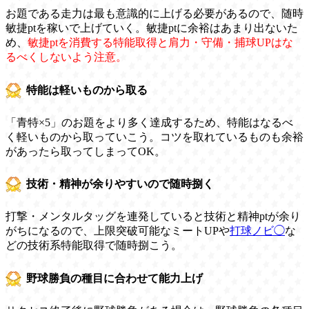
お題である走力は最も意識的に上げる必要があるので、随時
敏捷ptを稼いで上げていく。敏捷ptに余裕はあまり出ないた
め、
敏捷ptを消費する特能取得と肩力・守備・捕球UPはな
るべくしないよう注意。
特能は軽いものから取る
「青特×5」のお題をより多く達成するため、特能はなるべ
く軽いものから取っていこう。コツを取れているものも余裕
があったら取ってしまってOK。
技術・精神が余りやすいので随時捌く
打撃・メンタルタッグを連発していると技術と精神ptが余り
がちになるので、上限突破可能なミートUPや
打球ノビ◯
な
どの技術系特能取得で随時捌こう。
野球勝負の種目に合わせて能力上げ