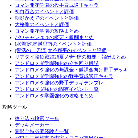
ロマン開花学園の投手育成適正キャラ
初白百合のイベントと評価
朝顔かえでのイベントと評価
大桜剛のイベントと評価
ロマン開花学園の攻略まとめ
パワチャン2026の概要・報酬まとめ
[水着]泡瀬満里南のイベントと評価
[復活の二刀流]大谷翔平のイベントと評価
リアタイ段位戦2026夏ノ壱~肆の概要・報酬まとめ
アンドロメダ学園強化の立ち回り解説
アンドロメダ強化の無課金・微課金向け野手デッキ
アンドロメダ学園強化の野手育成適正キャラ
アンドロメダ強化の野手デッキテンプレ
アンドロメダ強化の固有イベント一覧
アンドロメダ学園強化の攻略まとめ
攻略ツール
絞り込み検索ツール
デッキメーカー
開眼金特必要経験点一覧
パワクエ契約書の査定・コスパ算出ツール