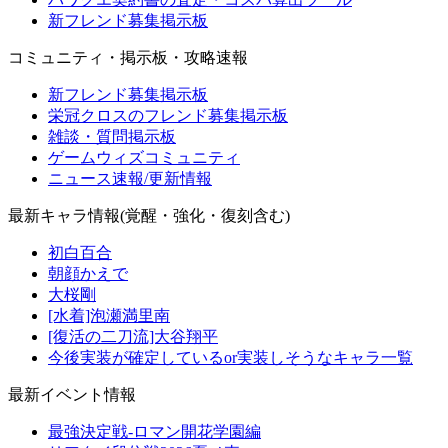
新フレンド募集掲示板
コミュニティ・掲示板・攻略速報
新フレンド募集掲示板
栄冠クロスのフレンド募集掲示板
雑談・質問掲示板
ゲームウィズコミュニティ
ニュース速報/更新情報
最新キャラ情報(覚醒・強化・復刻含む)
初白百合
朝顔かえで
大桜剛
[水着]泡瀬満里南
[復活の二刀流]大谷翔平
今後実装が確定しているor実装しそうなキャラ一覧
最新イベント情報
最強決定戦-ロマン開花学園編