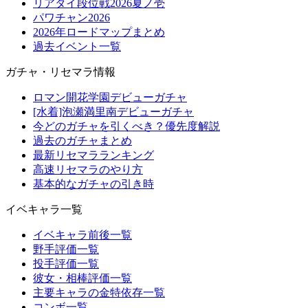
リアタイ段位戦2026夏ノ壱
パワチャン2026
2026年ロードマップまとめ
過去イベント一覧
ガチャ・リセマラ情報
ロマン開花学園デビューガチャ
[水着]泡瀬満里南デビューガチャ
今どのガチャを引くべき？優先度解説
過去のガチャまとめ
最新リセマラランキング
高速リセマラのやり方
基本的なガチャの引き時
イベキャラ一覧
イベキャラ前後一覧
野手評価一覧
投手評価一覧
彼女・相棒評価一覧
主要キャラの金特依存一覧
コンボ一覧