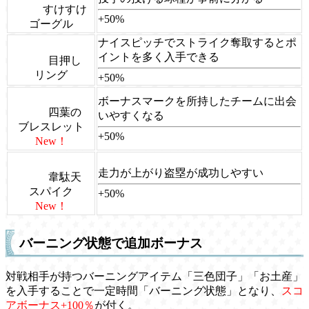
すけすけ
+50%
ゴーグル
ナイスピッチでストライク奪取するとポ
イントを多く入手できる
目押し
リング
+50%
ボーナスマークを所持したチームに出会
四葉の
いやすくなる
ブレスレット
+50%
New！
走力が上がり盗塁が成功しやすい
韋駄天
スパイク
+50%
New！
バーニング状態で追加ボーナス
対戦相手が持つバーニングアイテム「三色団子」「お土産」
を入手することで一定時間「バーニング状態」となり、
スコ
アボーナス+100％
が付く。