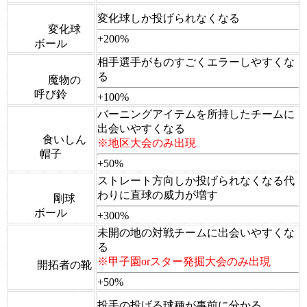
変化球しか投げられなくなる
変化球
+200%
ボール
相手選手がものすごくエラーしやすくな
る
魔物の
呼び鈴
+100%
バーニングアイテムを所持したチームに
出会いやすくなる
食いしん
※地区大会のみ出現
帽子
+50%
ストレート方向しか投げられなくなる代
わりに直球の威力が増す
剛球
ボール
+300%
未開の地の対戦チームに出会いやすくな
る
※甲子園orスター発掘大会のみ出現
開拓者の靴
+50%
投手の投げる球種が事前に分かる