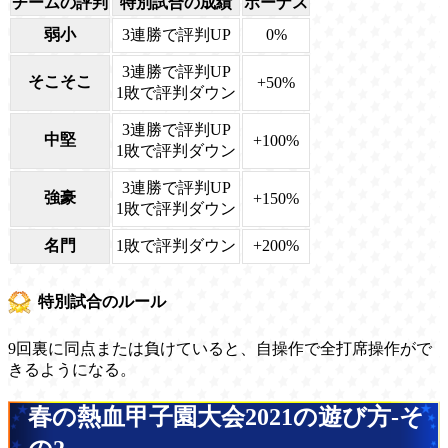
チームの評判
特別試合の成績
ボーナス
弱小
3連勝で評判UP
0%
3連勝で評判UP
そこそこ
+50%
1敗で評判ダウン
3連勝で評判UP
中堅
+100%
1敗で評判ダウン
3連勝で評判UP
強豪
+150%
1敗で評判ダウン
名門
1敗で評判ダウン
+200%
特別試合のルール
9回裏に同点または負けていると、自操作で全打席操作がで
きるようになる。
春の熱血甲子園大会2021の遊び方-そ