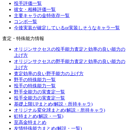
投手評価一覧
彼女・相棒評価一覧
主要キャラの金特依存一覧
コンボ一覧
今後実装が確定しているor実装しそうなキャラ一覧
査定・特殊能力情報
オリジンサクセスの投手能力査定と効率の良い能力の
上げ方
オリジンサクセスの野手能力査定と効率の良い能力の
上げ方
査定効率の良い野手能力の上げ方
野手の特殊能力一覧
投手の特殊能力一覧
野手全能力の実査定一覧
投手全能力の実査定一覧
基礎上限UPまとめ(解説・所持キャラ)
オリジナル変化球まとめ(解説・所持キャラ)
虹特まとめ(解説・一覧)
至高金特まとめ
友情特殊能力まとめ(解説・一覧)