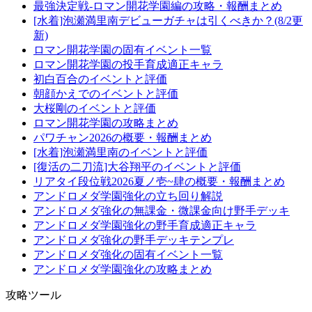
最強決定戦-ロマン開花学園編の攻略・報酬まとめ
[水着]泡瀬満里南デビューガチャは引くべきか？(8/2更
新)
ロマン開花学園の固有イベント一覧
ロマン開花学園の投手育成適正キャラ
初白百合のイベントと評価
朝顔かえでのイベントと評価
大桜剛のイベントと評価
ロマン開花学園の攻略まとめ
パワチャン2026の概要・報酬まとめ
[水着]泡瀬満里南のイベントと評価
[復活の二刀流]大谷翔平のイベントと評価
リアタイ段位戦2026夏ノ壱~肆の概要・報酬まとめ
アンドロメダ学園強化の立ち回り解説
アンドロメダ強化の無課金・微課金向け野手デッキ
アンドロメダ学園強化の野手育成適正キャラ
アンドロメダ強化の野手デッキテンプレ
アンドロメダ強化の固有イベント一覧
アンドロメダ学園強化の攻略まとめ
攻略ツール