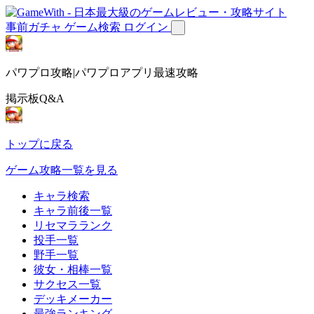
事前ガチャ
ゲーム検索
ログイン
パワプロ攻略|パワプロアプリ最速攻略
掲示板Q&A
トップに戻る
ゲーム攻略一覧を見る
キャラ検索
キャラ前後一覧
リセマラランク
投手一覧
野手一覧
彼女・相棒一覧
サクセス一覧
デッキメーカー
最強ランキング