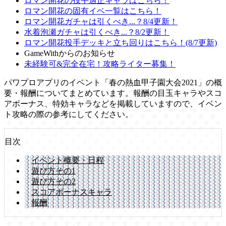
ロマン開花の投手適正キャラはこちら！
ロマン開花の固有イベ一覧はこちら！
ロマン開花ガチャは引くべき...？8/4更新！
水着泡瀬ガチャは引くべき...？8/2更新！
ロマン開花投手デッキと立ち回りはこちら！(8/7更新)
GameWithからのお知らせ
未経験可&完全在宅！攻略ライター募集！
パワプロアプリのイベント「春の熱血甲子園大会2021」の概
要・報酬についてまとめています。報酬の目玉キャラやスコ
アボーナス、特効キャラなどを掲載していますので、イベン
ト攻略の際の参考にしてください。
目次
イベント概要・日程
遊び方その1
遊び方その2
スコアボーナスキャラ
報酬