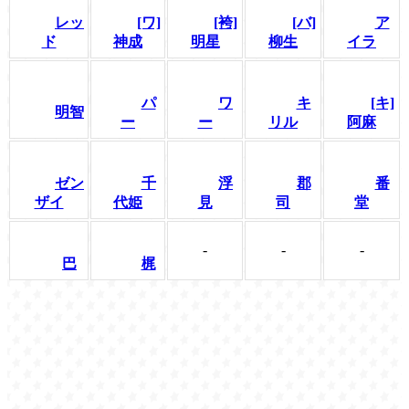
レッ
[ワ]
[袴]
[バ]
ア
ド
神成
明星
柳生
イラ
パ
ワ
キ
[キ]
明智
ー
ー
リル
阿麻
ゼン
千
浮
郡
番
ザイ
代姫
見
司
堂
-
-
-
巴
梶