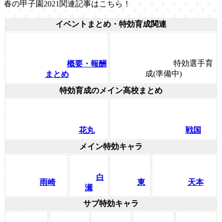
春の甲子園2021関連記事はこちら！
イベントまとめ・特効育成関連
特効選手育
概要・報酬
成(準備中)
まとめ
特効育成のメイン高校まとめ
花丸
戦国
メイン特効キャラ
白
雨崎
東
天本
瀬
サブ特効キャラ