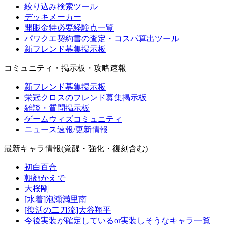
絞り込み検索ツール
デッキメーカー
開眼金特必要経験点一覧
パワクエ契約書の査定・コスパ算出ツール
新フレンド募集掲示板
コミュニティ・掲示板・攻略速報
新フレンド募集掲示板
栄冠クロスのフレンド募集掲示板
雑談・質問掲示板
ゲームウィズコミュニティ
ニュース速報/更新情報
最新キャラ情報(覚醒・強化・復刻含む)
初白百合
朝顔かえで
大桜剛
[水着]泡瀬満里南
[復活の二刀流]大谷翔平
今後実装が確定しているor実装しそうなキャラ一覧