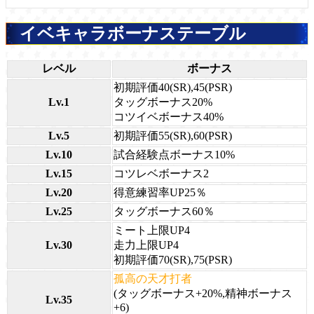
イベキャラボーナステーブル
レベル
ボーナス
初期評価40(SR),45(PSR)
Lv.1
タッグボーナス20%
コツイベボーナス40%
Lv.5
初期評価55(SR),60(PSR)
Lv.10
試合経験点ボーナス10%
Lv.15
コツレベボーナス2
Lv.20
得意練習率UP25％
Lv.25
タッグボーナス60％
ミート上限UP4
Lv.30
走力上限UP4
初期評価70(SR),75(PSR)
孤高の天才打者
(タッグボーナス+20%,精神ボーナス
Lv.35
+6)