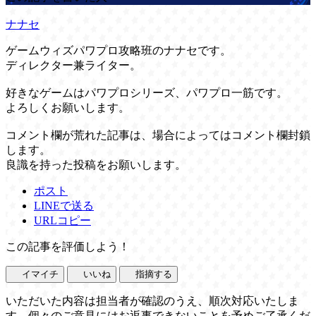
ナナセ
ゲームウィズパワプロ攻略班のナナセです。
ディレクター兼ライター。
好きなゲームはパワプロシリーズ、パワプロ一筋です。
よろしくお願いします。
コメント欄が荒れた記事は、場合によってはコメント欄封鎖
します。
良識を持った投稿をお願いします。
ポスト
LINEで送る
URLコピー
この記事を評価しよう！
イマイチ
いいね
指摘する
いただいた内容は担当者が確認のうえ、順次対応いたしま
す。個々のご意見にはお返事できないことを予めご了承くだ