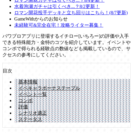
ロマン開花ガチャは引くべき...？8/4更新！
水着泡瀬ガチャは引くべき...？8/2更新！
ロマン開花投手デッキと立ち回りはこちら！(8/7更新)
GameWithからのお知らせ
未経験可&完全在宅！攻略ライター募集！
パワプロアプリに登場するイチロー[いちろー]の評価や入手
できる特殊能力・金特のコツを紹介しています。イベントや
コンボで得られる経験点の数値なども掲載しているので、サ
クセスの参考にしてください。
目次
基本情報
イベキャラボーナステーブル
イベント一覧
コンボ
評価
シナリオ適正
ステータス