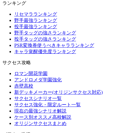
ランキング
リセマラランキング
野手最強ランキング
投手最強ランキング
野手タッグの強さランキング
投手タッグの強さランキング
PSR変換券使うべきキャラランキング
キャラ覚醒優先度ランキング
サクセス攻略
ロマン開花学園
アンドロメダ学園強化
赤壁高校
新デッキメーカー(オリジンサクセス対応)
サクセスシナリオ一覧
サクセス強化・限定ルート一覧
現在の最強シナリオ解説
ケース別オススメ高校解説
オリジンサクセスまとめ