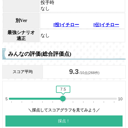
投手時
なし
別Ver
[投]イチロー
[伝]イチロー
最強シナリオ
なし
適正
みんなの評価(総合評価点)