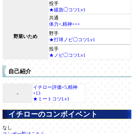
投手
★緩急◯コツLv1
共通
体力+,精神+++
野手
野菜いため
★打球ノビ◯コツLv1
投手
★ノビ◯コツLv1
自己紹介
イチロー評価+5,精神
-
+13
★ミートコツLv1
イチローのコンボイベント
なし
コンボ一覧はこちら