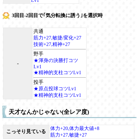
Lv1
3回目-2回目で｢気分転換に誘う｣を選択時
共通
筋力+27,敏捷/変化+27
技術+27,精神+27
野手
★渾身の決勝打コツ
-
Lv1
★精神的支柱コツLv1
投手
★原点投球コツLv1
★精神的支柱コツLv1
天才なんかじゃない(全レア度)
体力+20,体力最大値+8
こっそり見ている
筋力+27,敏捷+27