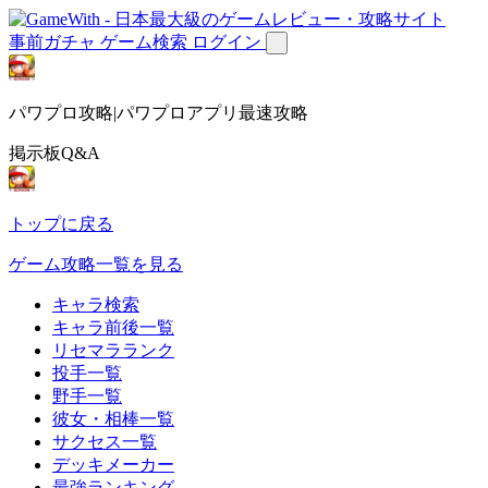
事前ガチャ
ゲーム検索
ログイン
パワプロ攻略|パワプロアプリ最速攻略
掲示板Q&A
トップに戻る
ゲーム攻略一覧を見る
キャラ検索
キャラ前後一覧
リセマラランク
投手一覧
野手一覧
彼女・相棒一覧
サクセス一覧
デッキメーカー
最強ランキング