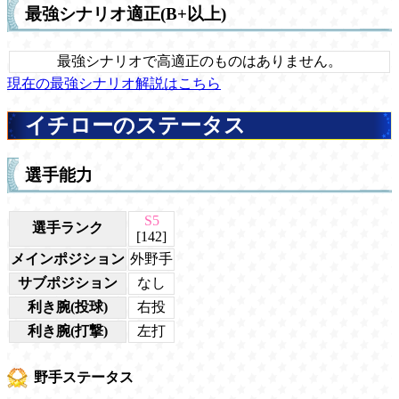
最強シナリオ適正(B+以上)
最強シナリオで高適正のものはありません。
現在の最強シナリオ解説はこちら
イチローのステータス
選手能力
S5
選手ランク
[142]
メインポジション
外野手
サブポジション
なし
利き腕(投球)
右投
利き腕(打撃)
左打
野手ステータス