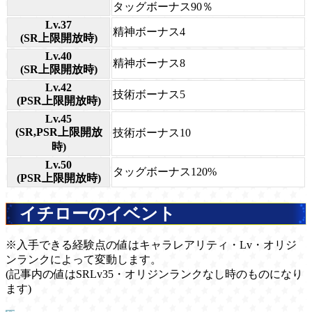
タッグボーナス90％
Lv.37
精神ボーナス4
(SR上限開放時)
Lv.40
精神ボーナス8
(SR上限開放時)
Lv.42
技術ボーナス5
(PSR上限開放時)
Lv.45
(SR,PSR上限開放
技術ボーナス10
時)
Lv.50
タッグボーナス120%
(PSR上限開放時)
イチローのイベント
※入手できる経験点の値はキャラレアリティ・Lv・オリジ
ンランクによって変動します。
(記事内の値はSRLv35・オリジンランクなし時のものになり
ます)