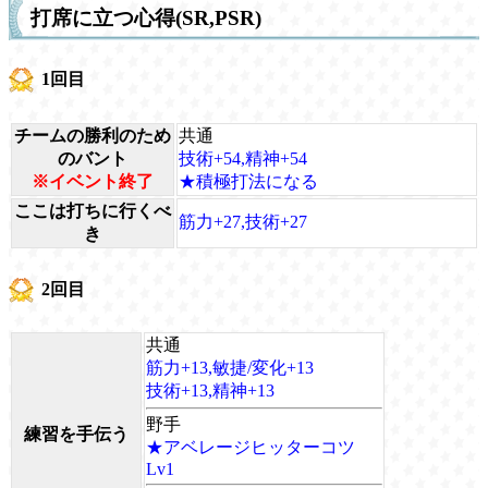
打席に立つ心得(SR,PSR)
1回目
チームの勝利のため
共通
のバント
技術+54,精神+54
※イベント終了
★積極打法になる
ここは打ちに行くべ
筋力+27,技術+27
き
2回目
共通
筋力+13,敏捷/変化+13
技術+13,精神+13
野手
練習を手伝う
★アベレージヒッターコツ
Lv1