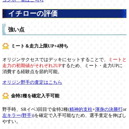
イチローの評価
強い点
ミート＆走力上限UP+4持ち
オリジンサクセスではデッキにセットすることで、
ミートと
走力の初期値がそれぞれ2UP
するため、ミート・走力UPに
消費する経験点を節約可能。
オリジン野手の査定はこちら
金特2種を確定入手可能
野手時、SRイベ3回目で金特2種(
精神的支柱
+
渾身の決勝打
or
左キラー(野手)
)を確定で入手可能なため、選手査定を伸ばし
やすい。