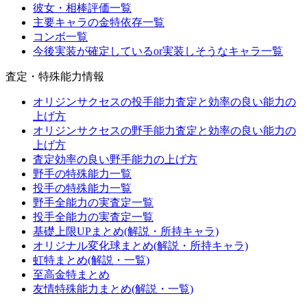
彼女・相棒評価一覧
主要キャラの金特依存一覧
コンボ一覧
今後実装が確定しているor実装しそうなキャラ一覧
査定・特殊能力情報
オリジンサクセスの投手能力査定と効率の良い能力の
上げ方
オリジンサクセスの野手能力査定と効率の良い能力の
上げ方
査定効率の良い野手能力の上げ方
野手の特殊能力一覧
投手の特殊能力一覧
野手全能力の実査定一覧
投手全能力の実査定一覧
基礎上限UPまとめ(解説・所持キャラ)
オリジナル変化球まとめ(解説・所持キャラ)
虹特まとめ(解説・一覧)
至高金特まとめ
友情特殊能力まとめ(解説・一覧)