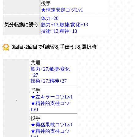
投手
★球速安定コツLv1
体力+20
気分転換に誘う
筋力+13,敏捷/変化+13
技術+13,精神+13
3回目-2回目で｢練習を手伝う｣を選択時
共通
筋力+27,敏捷/変化
+27
技術+27,精神+27
野手
★左キラーコツLv1
-
★精神的支柱コツ
Lv1
投手
★勇猛果敢コツLv1
★精神的支柱コツ