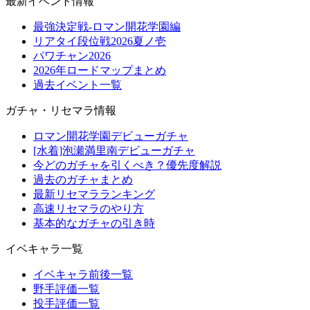
最新イベント情報
最強決定戦-ロマン開花学園編
リアタイ段位戦2026夏ノ壱
パワチャン2026
2026年ロードマップまとめ
過去イベント一覧
ガチャ・リセマラ情報
ロマン開花学園デビューガチャ
[水着]泡瀬満里南デビューガチャ
今どのガチャを引くべき？優先度解説
過去のガチャまとめ
最新リセマラランキング
高速リセマラのやり方
基本的なガチャの引き時
イベキャラ一覧
イベキャラ前後一覧
野手評価一覧
投手評価一覧