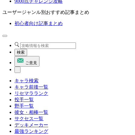
9000点チャレンジ攻略
ユーザージャンル別おすすめ記事まとめ
初心者向け記事まとめ
検索
ご意見
キャラ検索
キャラ前後一覧
リセマラランク
投手一覧
野手一覧
彼女・相棒一覧
サクセス一覧
デッキメーカー
最強ランキング