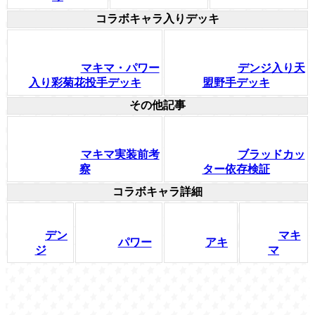
コラボキャラ入りデッキ
マキマ・パワー
デンジ入り天
入り彩菊花投手デッキ
盟野手デッキ
その他記事
マキマ実装前考
ブラッドカッ
察
ター依存検証
コラボキャラ詳細
デン
マキ
パワー
アキ
ジ
マ