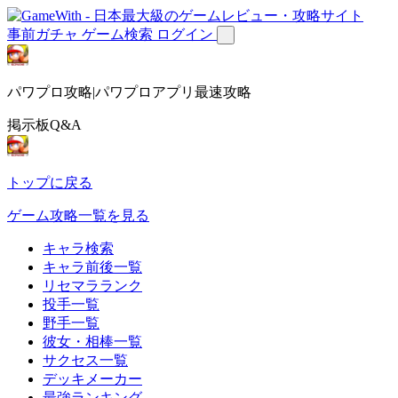
事前ガチャ
ゲーム検索
ログイン
パワプロ攻略|パワプロアプリ最速攻略
掲示板Q&A
トップに戻る
ゲーム攻略一覧を見る
キャラ検索
キャラ前後一覧
リセマラランク
投手一覧
野手一覧
彼女・相棒一覧
サクセス一覧
デッキメーカー
最強ランキング