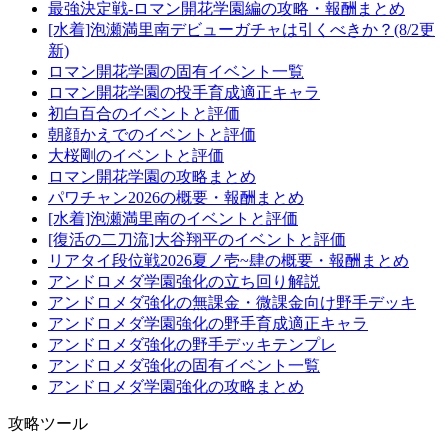
最強決定戦-ロマン開花学園編の攻略・報酬まとめ
[水着]泡瀬満里南デビューガチャは引くべきか？(8/2更
新)
ロマン開花学園の固有イベント一覧
ロマン開花学園の投手育成適正キャラ
初白百合のイベントと評価
朝顔かえでのイベントと評価
大桜剛のイベントと評価
ロマン開花学園の攻略まとめ
パワチャン2026の概要・報酬まとめ
[水着]泡瀬満里南のイベントと評価
[復活の二刀流]大谷翔平のイベントと評価
リアタイ段位戦2026夏ノ壱~肆の概要・報酬まとめ
アンドロメダ学園強化の立ち回り解説
アンドロメダ強化の無課金・微課金向け野手デッキ
アンドロメダ学園強化の野手育成適正キャラ
アンドロメダ強化の野手デッキテンプレ
アンドロメダ強化の固有イベント一覧
アンドロメダ学園強化の攻略まとめ
攻略ツール