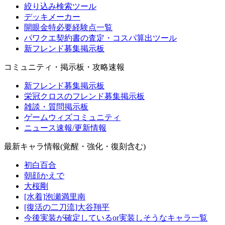
絞り込み検索ツール
デッキメーカー
開眼金特必要経験点一覧
パワクエ契約書の査定・コスパ算出ツール
新フレンド募集掲示板
コミュニティ・掲示板・攻略速報
新フレンド募集掲示板
栄冠クロスのフレンド募集掲示板
雑談・質問掲示板
ゲームウィズコミュニティ
ニュース速報/更新情報
最新キャラ情報(覚醒・強化・復刻含む)
初白百合
朝顔かえで
大桜剛
[水着]泡瀬満里南
[復活の二刀流]大谷翔平
今後実装が確定しているor実装しそうなキャラ一覧