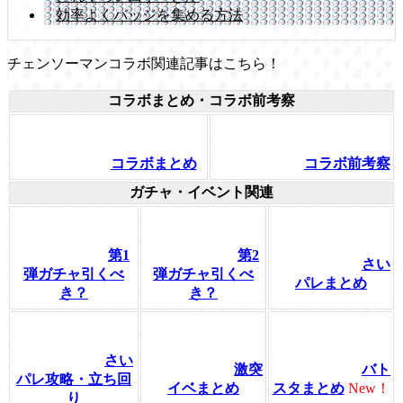
効率よくバッジを集める方法
チェンソーマンコラボ関連記事はこちら！
コラボまとめ・コラボ前考察
コラボまとめ
コラボ前考察
ガチャ・イベント関連
第1
第2
さい
弾ガチャ引くべ
弾ガチャ引くべ
パレまとめ
き？
き？
さい
激突
バト
パレ攻略・立ち回
イベまとめ
スタまとめ
New！
り