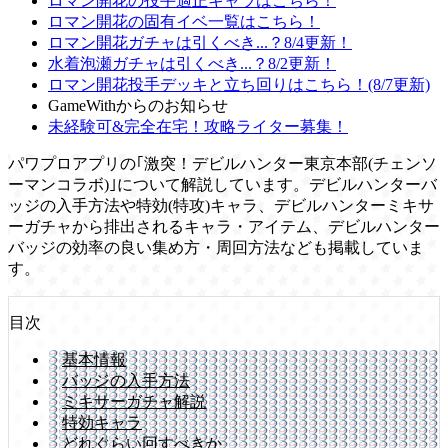
ロマン開花の投手適正キャラはこちら！
ロマン開花の固有イベ一覧はこちら！
ロマン開花ガチャは引くべき...？8/4更新！
水着泡瀬ガチャは引くべき...？8/2更新！
ロマン開花投手デッキと立ち回りはこちら！(8/7更新)
GameWithからのお知らせ
未経験可&完全在宅！攻略ライター募集！
パワプロアプリの｢激突！デビルハンター東京本部(チェンソ
ーマンコラボ)｣について解説しています。デビルハンターバ
ッジの入手方法や特効(特攻)キャラ、デビルハンターミキサ
ーガチャから排出されるキャラ・アイテム、デビルハンター
バッジの効率の良い集め方・周回方法なども掲載していま
す。
目次
基本情報
バッジの入手方法
ミキサーガチャ解説
特効キャラ
どれぐらい回すべきか