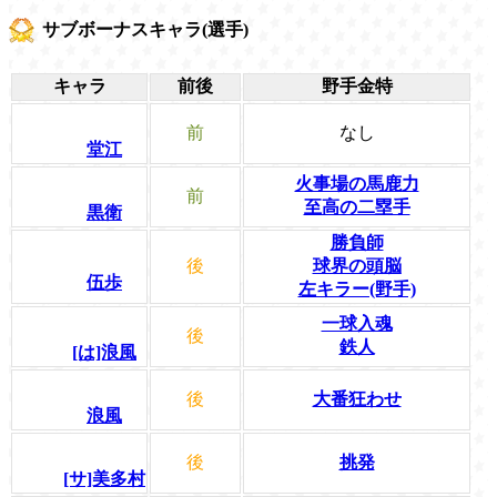
サブボーナスキャラ(選手)
キャラ
前後
野手金特
前
なし
堂江
火事場の馬鹿力
前
至高の二塁手
黒衛
勝負師
後
球界の頭脳
伍歩
左キラー(野手)
一球入魂
後
鉄人
[は]浪風
後
大番狂わせ
浪風
後
挑発
[サ]美多村