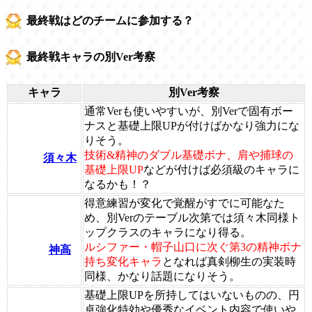
最終戦はどのチームに参加する？
最終戦キャラの別Ver考察
キャラ
別Ver考察
通常Verも使いやすいが、別Verで固有ボー
ナスと基礎上限UPが付けばかなり強力にな
りそう。
技術&精神のダブル基礎ボナ、肩や捕球の
須々木
基礎上限UP
などが付けば必須級のキャラに
なるかも！？
得意練習が変化で覚醒がすでに可能なた
め、別Verのテーブル次第では須々木同様ト
ップクラスのキャラになり得る。
ルシファー・帽子山口に次ぐ第3の精神ボナ
神高
持ち変化キャラ
となれば真剣柳生の実装時
同様、かなり話題になりそう。
基礎上限UPを所持してはいないものの、円
卓強化特効や優秀なイベント内容で使いや