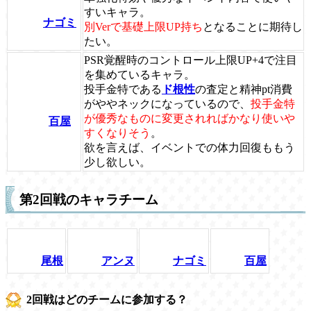
すいキャラ。
ナゴミ
別Verで基礎上限UP持ち
となることに期待し
たい。
PSR覚醒時のコントロール上限UP+4で注目
を集めているキャラ。
投手金特である
ド根性
の査定と精神pt消費
がややネックになっているので、
投手金特
が優秀なものに変更されればかなり使いや
百屋
すくなりそう
。
欲を言えば、イベントでの体力回復ももう
少し欲しい。
第2回戦のキャラチーム
尾根
アンヌ
ナゴミ
百屋
2回戦はどのチームに参加する？