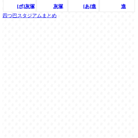
[ポ]灰塚
灰塚
[あ]進
進
四つ巴スタジアムまとめ