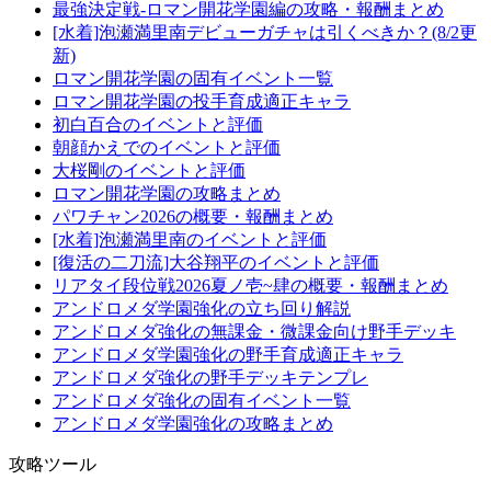
最強決定戦-ロマン開花学園編の攻略・報酬まとめ
[水着]泡瀬満里南デビューガチャは引くべきか？(8/2更
新)
ロマン開花学園の固有イベント一覧
ロマン開花学園の投手育成適正キャラ
初白百合のイベントと評価
朝顔かえでのイベントと評価
大桜剛のイベントと評価
ロマン開花学園の攻略まとめ
パワチャン2026の概要・報酬まとめ
[水着]泡瀬満里南のイベントと評価
[復活の二刀流]大谷翔平のイベントと評価
リアタイ段位戦2026夏ノ壱~肆の概要・報酬まとめ
アンドロメダ学園強化の立ち回り解説
アンドロメダ強化の無課金・微課金向け野手デッキ
アンドロメダ学園強化の野手育成適正キャラ
アンドロメダ強化の野手デッキテンプレ
アンドロメダ強化の固有イベント一覧
アンドロメダ学園強化の攻略まとめ
攻略ツール