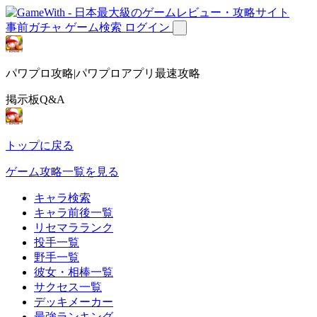
事前ガチャ
ゲーム検索
ログイン
パワプロ攻略|パワプロアプリ最速攻略
掲示板Q&A
トップに戻る
ゲーム攻略一覧を見る
キャラ検索
キャラ前後一覧
リセマラランク
投手一覧
野手一覧
彼女・相棒一覧
サクセス一覧
デッキメーカー
最強ランキング