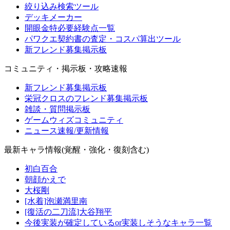
絞り込み検索ツール
デッキメーカー
開眼金特必要経験点一覧
パワクエ契約書の査定・コスパ算出ツール
新フレンド募集掲示板
コミュニティ・掲示板・攻略速報
新フレンド募集掲示板
栄冠クロスのフレンド募集掲示板
雑談・質問掲示板
ゲームウィズコミュニティ
ニュース速報/更新情報
最新キャラ情報(覚醒・強化・復刻含む)
初白百合
朝顔かえで
大桜剛
[水着]泡瀬満里南
[復活の二刀流]大谷翔平
今後実装が確定しているor実装しそうなキャラ一覧