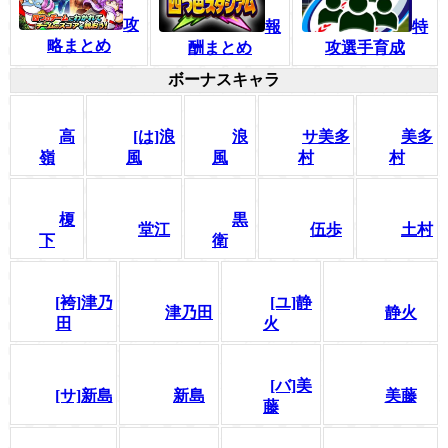
攻
特
報
略まとめ
攻選手育成
酬まとめ
ボーナスキャラ
高
[は]浪
浪
サ美多
美多
嶺
風
風
村
村
榎
黒
堂江
伍歩
土村
下
衛
[袴]津乃
[ユ]静
津乃田
静火
田
火
[バ]美
[サ]新島
新島
美藤
藤