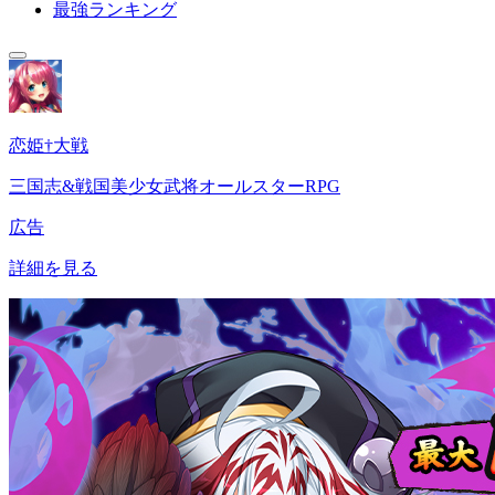
最強ランキング
恋姫†大戦
三国志&戦国美少女武将オールスターRPG
広告
詳細を見る