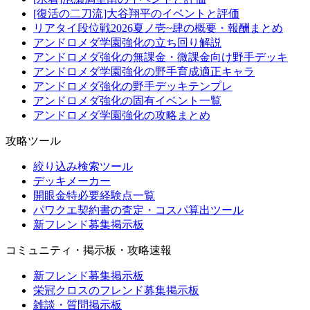
[復活の二刀流]大谷翔平のイベントと評価
リアタイ段位戦2026夏ノ壱~肆の概要・報酬まとめ
アンドロメダ学園強化の立ち回り解説
アンドロメダ強化の無課金・微課金向け野手デッキ
アンドロメダ学園強化の野手育成適正キャラ
アンドロメダ強化の野手デッキテンプレ
アンドロメダ強化の固有イベント一覧
アンドロメダ学園強化の攻略まとめ
攻略ツール
絞り込み検索ツール
デッキメーカー
開眼金特必要経験点一覧
パワクエ契約書の査定・コスパ算出ツール
新フレンド募集掲示板
コミュニティ・掲示板・攻略速報
新フレンド募集掲示板
栄冠クロスのフレンド募集掲示板
雑談・質問掲示板