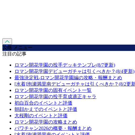
攻略 メニュー
注目の記事
ロマン開花学園の投手デッキテンプレ(8/7更新)
ロマン開花学園デビューガチャは引くべきか？(8/4更新)
最強決定戦-ロマン開花学園編の攻略・報酬まとめ
[水着]泡瀬満里南デビューガチャは引くべきか？(8/2更新
ロマン開花学園の固有イベント一覧
ロマン開花学園の投手育成適正キャラ
初白百合のイベントと評価
朝顔かえでのイベントと評価
大桜剛のイベントと評価
ロマン開花学園の攻略まとめ
パワチャン2026の概要・報酬まとめ
[水着]泡瀬満里南のイベントと評価