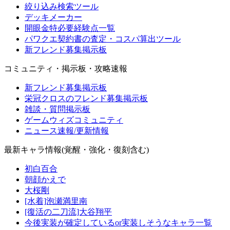
絞り込み検索ツール
デッキメーカー
開眼金特必要経験点一覧
パワクエ契約書の査定・コスパ算出ツール
新フレンド募集掲示板
コミュニティ・掲示板・攻略速報
新フレンド募集掲示板
栄冠クロスのフレンド募集掲示板
雑談・質問掲示板
ゲームウィズコミュニティ
ニュース速報/更新情報
最新キャラ情報(覚醒・強化・復刻含む)
初白百合
朝顔かえで
大桜剛
[水着]泡瀬満里南
[復活の二刀流]大谷翔平
今後実装が確定しているor実装しそうなキャラ一覧