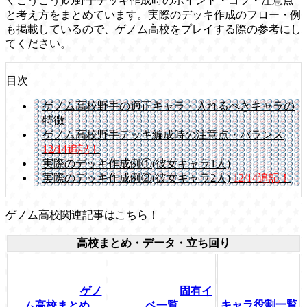
くこうこう)の野手デッキ作成時のポイント・コツ・注意点
と考え方をまとめています。実際のデッキ作成のフロー・例
も掲載しているので、ゲノム高校をプレイする際の参考にし
てください。
目次
ゲノム高校野手の適正キャラ・入れるべきキャラの
特徴
ゲノム高校野手デッキ編成時の注意点・バランス
12/14追記！
実際のデッキ作成例①(彼女キャラ1人)
実際のデッキ作成例②(彼女キャラ2人)
12/14追記！
ゲノム高校関連記事はこちら！
高校まとめ・データ・立ち回り
ゲノ
固有イ
キャラ役割一覧
ム高校まとめ
ベ一覧