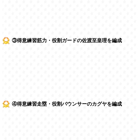
③得意練習筋力・役割ガードの佐渡至皇理を編成
④得意練習走塁・役割バウンサーのカグヤを編成