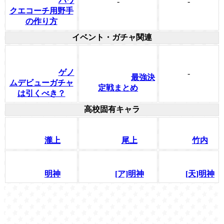
パワ
-
-
クエコーチ用野手
の作り方
イベント・ガチャ関連
ゲノ
-
最強決
ムデビューガチャ
定戦まとめ
は引くべき？
高校固有キャラ
瀧上
尾上
竹内
明神
[ア]明神
[天]明神