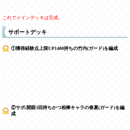
これでメインデッキは完成。
サポートデッキ
①獲得経験点上限UP1400持ちの竹内(ガード)を編成
②サポ:開眼3回持ちかつ相棒キャラの春夏(ガード)を編
成