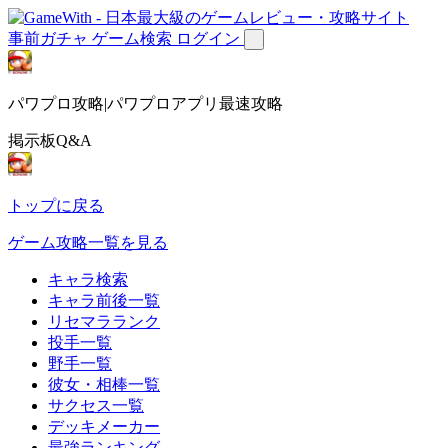
事前ガチャ
ゲーム検索
ログイン
パワプロ攻略|パワプロアプリ最速攻略
掲示板Q&A
トップに戻る
ゲーム攻略一覧を見る
キャラ検索
キャラ前後一覧
リセマラランク
投手一覧
野手一覧
彼女・相棒一覧
サクセス一覧
デッキメーカー
最強ランキング