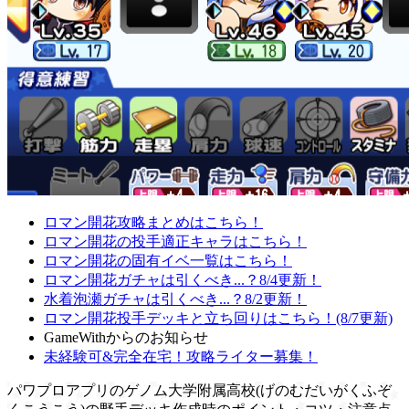
ロマン開花攻略まとめはこちら！
ロマン開花の投手適正キャラはこちら！
ロマン開花の固有イベ一覧はこちら！
ロマン開花ガチャは引くべき...？8/4更新！
水着泡瀬ガチャは引くべき...？8/2更新！
ロマン開花投手デッキと立ち回りはこちら！(8/7更新)
GameWithからのお知らせ
未経験可&完全在宅！攻略ライター募集！
パワプロアプリのゲノム大学附属高校(げのむだいがくふぞ