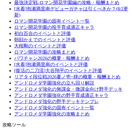
最強決定戦-ロマン開花学園編の攻略・報酬まとめ
[水着]泡瀬満里南デビューガチャは引くべきか？(8/2更
新)
ロマン開花学園の固有イベント一覧
ロマン開花学園の投手育成適正キャラ
初白百合のイベントと評価
朝顔かえでのイベントと評価
大桜剛のイベントと評価
ロマン開花学園の攻略まとめ
パワチャン2026の概要・報酬まとめ
[水着]泡瀬満里南のイベントと評価
[復活の二刀流]大谷翔平のイベントと評価
リアタイ段位戦2026夏ノ壱~肆の概要・報酬まとめ
アンドロメダ学園強化の立ち回り解説
アンドロメダ強化の無課金・微課金向け野手デッキ
アンドロメダ学園強化の野手育成適正キャラ
アンドロメダ強化の野手デッキテンプレ
アンドロメダ強化の固有イベント一覧
アンドロメダ学園強化の攻略まとめ
攻略ツール