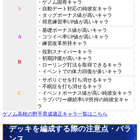
・ゲノム固有キャラ
S
・自動デート対応の純彼女キャラ
・タッグボーナス値が高いキャラ
・得意練習率UP値が高いキャラ
・基礎ボーナス値が高いキャラ
A
・コツイベ率UP値が高いキャラ
・練習改革所持キャラ
・役割スナイパーキャラ
・初期評価が高いキャラ
B
・ローリング打法を取得できるキャラ
・イベントでの体力回復が多いキャラ
・サボりぐせを打ち消せるキャラ
・不眠症を打ち消せるキャラ
C
・イベントボーナス値が高い純彼女キャラ
・ラブパワー継続率UP所持の純彼女キャ
ラ
ゲノム高校の野手育成適正キャラ一覧はこちら
デッキを編成する際の注意点・バラ
ンス