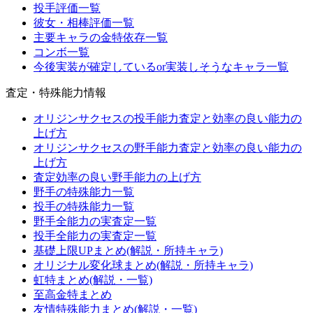
投手評価一覧
彼女・相棒評価一覧
主要キャラの金特依存一覧
コンボ一覧
今後実装が確定しているor実装しそうなキャラ一覧
査定・特殊能力情報
オリジンサクセスの投手能力査定と効率の良い能力の
上げ方
オリジンサクセスの野手能力査定と効率の良い能力の
上げ方
査定効率の良い野手能力の上げ方
野手の特殊能力一覧
投手の特殊能力一覧
野手全能力の実査定一覧
投手全能力の実査定一覧
基礎上限UPまとめ(解説・所持キャラ)
オリジナル変化球まとめ(解説・所持キャラ)
虹特まとめ(解説・一覧)
至高金特まとめ
友情特殊能力まとめ(解説・一覧)