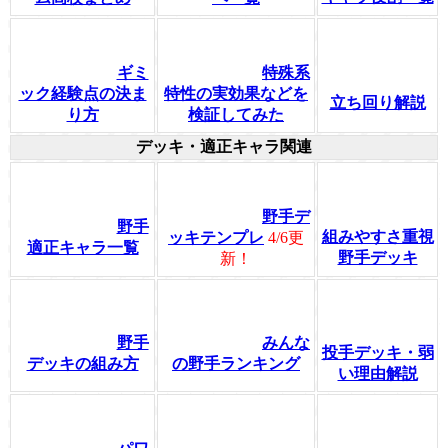
ギミ
特殊系
ック経験点の決ま
特性の実効果などを
立ち回り解説
り方
検証してみた
デッキ・適正キャラ関連
野手デ
野手
組みやすさ重視
ッキテンプレ
4/6更
適正キャラ一覧
野手デッキ
新！
野手
みんな
投手デッキ・弱
デッキの組み方
の野手ランキング
い理由解説