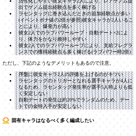
活性化しやすい彼女キャラ2人により、レアゲノム提
出でゲノム提出経験点を多く稼げる
ラセンタッグに巻き込んだときの追加経験点が多い
(イベントボナ値の2倍が参照)彼女キャラが2人いるこ
とにより、爆発力が高い
彼女2人でのラブパワーループ・自動デート×2によ
り、体力をかなり維持しやすい
彼女2人でのラブパワーループにより、支給フレグラ
ンスでの獲得経験点も多く稼げる(ラブパワー時2倍)
ただし、下記のようなデメリットもあるので注意。
序盤に彼女キャラ2人の評価を上げるのがキツい
ラセンタッグのトリガーとなれる選手キャラが4人に
なるため、ラセンタッグ発生率が選手5人時よりも低
く安定しない
自動デートの発生は約20%でランダムのため、デー
トでの金特入手が安定しない
固有キャラはなるべく多く編成したい