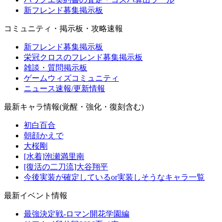
新フレンド募集掲示板
コミュニティ・掲示板・攻略速報
新フレンド募集掲示板
栄冠クロスのフレンド募集掲示板
雑談・質問掲示板
ゲームウィズコミュニティ
ニュース速報/更新情報
最新キャラ情報(覚醒・強化・復刻含む)
初白百合
朝顔かえで
大桜剛
[水着]泡瀬満里南
[復活の二刀流]大谷翔平
今後実装が確定しているor実装しそうなキャラ一覧
最新イベント情報
最強決定戦-ロマン開花学園編