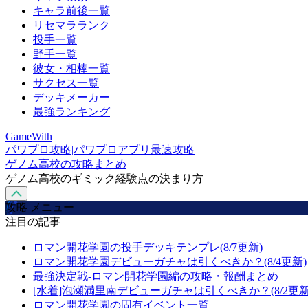
キャラ前後一覧
リセマラランク
投手一覧
野手一覧
彼女・相棒一覧
サクセス一覧
デッキメーカー
最強ランキング
GameWith
パワプロ攻略|パワプロアプリ最速攻略
ゲノム高校の攻略まとめ
ゲノム高校のギミック経験点の決まり方
攻略 メニュー
注目の記事
ロマン開花学園の投手デッキテンプレ(8/7更新)
ロマン開花学園デビューガチャは引くべきか？(8/4更新)
最強決定戦-ロマン開花学園編の攻略・報酬まとめ
[水着]泡瀬満里南デビューガチャは引くべきか？(8/2更新
ロマン開花学園の固有イベント一覧