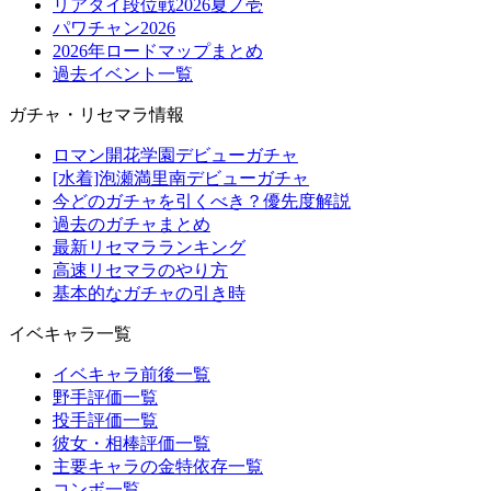
リアタイ段位戦2026夏ノ壱
パワチャン2026
2026年ロードマップまとめ
過去イベント一覧
ガチャ・リセマラ情報
ロマン開花学園デビューガチャ
[水着]泡瀬満里南デビューガチャ
今どのガチャを引くべき？優先度解説
過去のガチャまとめ
最新リセマラランキング
高速リセマラのやり方
基本的なガチャの引き時
イベキャラ一覧
イベキャラ前後一覧
野手評価一覧
投手評価一覧
彼女・相棒評価一覧
主要キャラの金特依存一覧
コンボ一覧