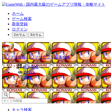
ホーム
ゲーム検索
新規登録
ログイン
2カラム
3カラム
パワプロ攻略|パワプロアプリ最速攻略
他の攻略
コミュ
速報
掲示板
キャラ検索