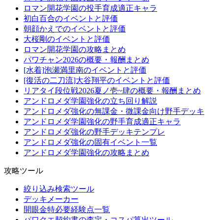
ロマン開花学園の投手育成適正キャラ
初白百合のイベントと評価
朝顔かえでのイベントと評価
大桜剛のイベントと評価
ロマン開花学園の攻略まとめ
パワチャン2026の概要・報酬まとめ
[水着]泡瀬満里南のイベントと評価
[復活の二刀流]大谷翔平のイベントと評価
リアタイ段位戦2026夏ノ壱~肆の概要・報酬まとめ
アンドロメダ学園強化の立ち回り解説
アンドロメダ強化の無課金・微課金向け野手デッキ
アンドロメダ学園強化の野手育成適正キャラ
アンドロメダ強化の野手デッキテンプレ
アンドロメダ強化の固有イベント一覧
アンドロメダ学園強化の攻略まとめ
攻略ツール
絞り込み検索ツール
デッキメーカー
開眼金特必要経験点一覧
パワクエ契約書の査定・コスパ算出ツール