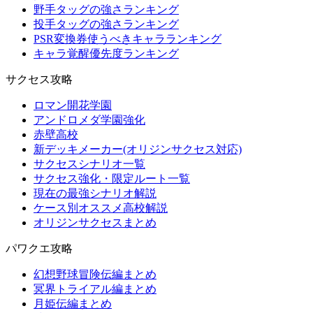
野手タッグの強さランキング
投手タッグの強さランキング
PSR変換券使うべきキャラランキング
キャラ覚醒優先度ランキング
サクセス攻略
ロマン開花学園
アンドロメダ学園強化
赤壁高校
新デッキメーカー(オリジンサクセス対応)
サクセスシナリオ一覧
サクセス強化・限定ルート一覧
現在の最強シナリオ解説
ケース別オススメ高校解説
オリジンサクセスまとめ
パワクエ攻略
幻想野球冒険伝編まとめ
冥界トライアル編まとめ
月姫伝編まとめ