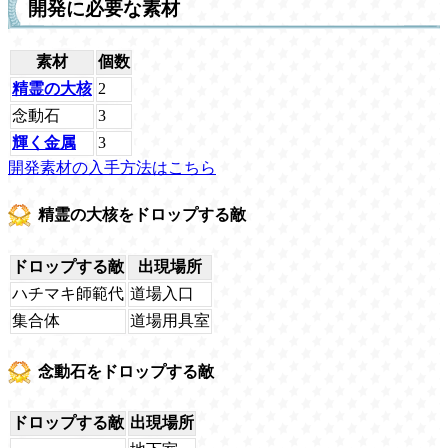
開発に必要な素材
素材
個数
精霊の大核
2
念動石
3
輝く金属
3
開発素材の入手方法はこちら
精霊の大核をドロップする敵
ドロップする敵
出現場所
ハチマキ師範代
道場入口
集合体
道場用具室
念動石をドロップする敵
ドロップする敵
出現場所