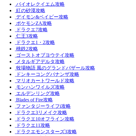
バイオレクイエム攻略
紅の砂漠攻略
デイモン&ベイビー攻略
ポケモンZA攻略
ドラクエ7攻略
仁王3攻略
ドラクエ1・2攻略
桃鉄2攻略
ゴーストオブヨウテイ攻略
メタルギアデルタ攻略
牧場物語 風のグランドバザール攻略
ドンキーコングバナンザ攻略
マリオカートワールド攻略
モンハンワイルズ攻略
エルデンリング攻略
Blades of Fire攻略
ファンタジーライフi攻略
ドラクエ3リメイク攻略
ドラクエ10オフライン攻略
ドラクエ11攻略
ドラクエモンスターズ3攻略