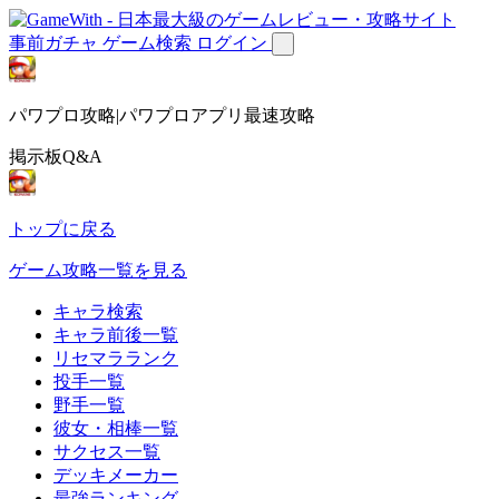
事前ガチャ
ゲーム検索
ログイン
パワプロ攻略|パワプロアプリ最速攻略
掲示板Q&A
トップに戻る
ゲーム攻略一覧を見る
キャラ検索
キャラ前後一覧
リセマラランク
投手一覧
野手一覧
彼女・相棒一覧
サクセス一覧
デッキメーカー
最強ランキング