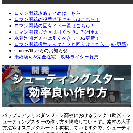
ロマン開花攻略まとめはこちら！
ロマン開花の投手適正キャラはこちら！
ロマン開花の固有イベ一覧はこちら！
ロマン開花ガチャは引くべき...？8/4更新！
水着泡瀬ガチャは引くべき...？8/2更新！
ロマン開花投手デッキと立ち回りはこちら！(8/7更新)
GameWithからのお知らせ
未経験可&完全在宅！攻略ライター募集！
パワプロアプリのダンジョン高校におけるランク11武器・シ
ューティングスターの作り方を掲載しています。素材の入手
方法やオススメのルートも掲載していますので、シューティ