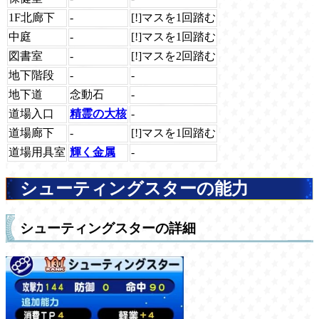
1F北廊下
-
[!]マスを1回踏む
中庭
-
[!]マスを1回踏む
図書室
-
[!]マスを2回踏む
地下階段
-
-
地下道
念動石
-
道場入口
精霊の大核
-
道場廊下
-
[!]マスを1回踏む
道場用具室
輝く金属
-
シューティングスターの能力
シューティングスターの詳細