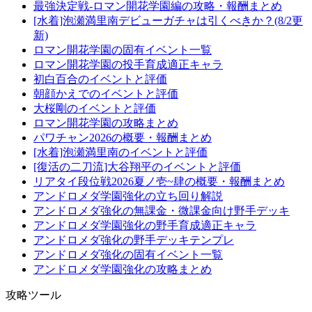
最強決定戦-ロマン開花学園編の攻略・報酬まとめ
[水着]泡瀬満里南デビューガチャは引くべきか？(8/2更
新)
ロマン開花学園の固有イベント一覧
ロマン開花学園の投手育成適正キャラ
初白百合のイベントと評価
朝顔かえでのイベントと評価
大桜剛のイベントと評価
ロマン開花学園の攻略まとめ
パワチャン2026の概要・報酬まとめ
[水着]泡瀬満里南のイベントと評価
[復活の二刀流]大谷翔平のイベントと評価
リアタイ段位戦2026夏ノ壱~肆の概要・報酬まとめ
アンドロメダ学園強化の立ち回り解説
アンドロメダ強化の無課金・微課金向け野手デッキ
アンドロメダ学園強化の野手育成適正キャラ
アンドロメダ強化の野手デッキテンプレ
アンドロメダ強化の固有イベント一覧
アンドロメダ学園強化の攻略まとめ
攻略ツール