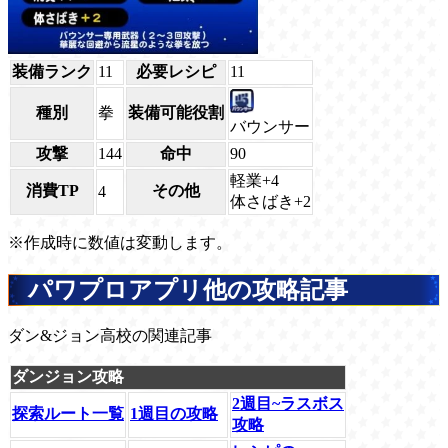
装備ランク
11
必要レシピ
11
種別
拳
装備可能役割
バウンサー
攻撃
144
命中
90
軽業+4
消費TP
その他
4
体さばき+2
※作成時に数値は変動します。
パワプロアプリ他の攻略記事
ダン&ジョン高校の関連記事
ダンジョン攻略
2週目~ラスボス
探索ルート一覧
1週目の攻略
攻略