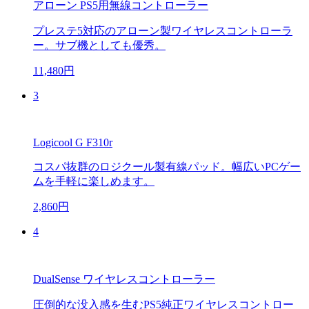
アローン PS5用無線コントローラー
プレステ5対応のアローン製ワイヤレスコントローラ
ー。サブ機としても優秀。
11,480円
3
Logicool G F310r
コスパ抜群のロジクール製有線パッド。幅広いPCゲー
ムを手軽に楽しめます。
2,860円
4
DualSense ワイヤレスコントローラー
圧倒的な没入感を生むPS5純正ワイヤレスコントロー