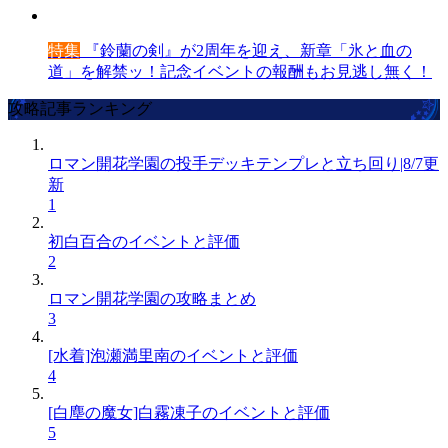
特集
『鈴蘭の剣』が2周年を迎え、新章「氷と血の
道」を解禁ッ！記念イベントの報酬もお見逃し無く！
攻略記事ランキング
ロマン開花学園の投手デッキテンプレと立ち回り|8/7更
新
1
初白百合のイベントと評価
2
ロマン開花学園の攻略まとめ
3
[水着]泡瀬満里南のイベントと評価
4
[白塵の魔女]白霧凍子のイベントと評価
5