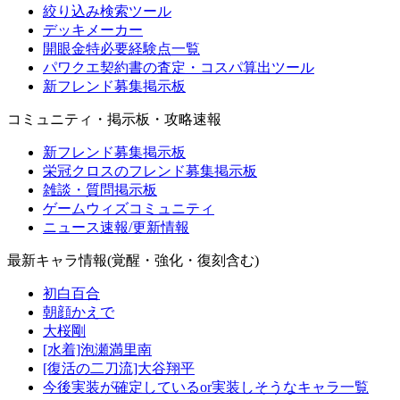
絞り込み検索ツール
デッキメーカー
開眼金特必要経験点一覧
パワクエ契約書の査定・コスパ算出ツール
新フレンド募集掲示板
コミュニティ・掲示板・攻略速報
新フレンド募集掲示板
栄冠クロスのフレンド募集掲示板
雑談・質問掲示板
ゲームウィズコミュニティ
ニュース速報/更新情報
最新キャラ情報(覚醒・強化・復刻含む)
初白百合
朝顔かえで
大桜剛
[水着]泡瀬満里南
[復活の二刀流]大谷翔平
今後実装が確定しているor実装しそうなキャラ一覧