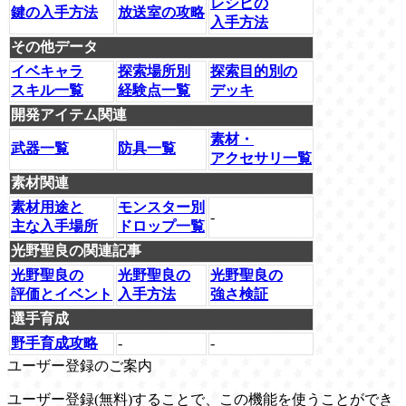
レシピの
鍵の入手方法
放送室の攻略
入手方法
その他データ
イベキャラ
探索場所別
探索目的別の
スキル一覧
経験点一覧
デッキ
開発アイテム関連
素材・
武器一覧
防具一覧
アクセサリ一覧
素材関連
素材用途と
モンスター別
-
主な入手場所
ドロップ一覧
光野聖良の関連記事
光野聖良の
光野聖良の
光野聖良の
評価とイベント
入手方法
強さ検証
選手育成
野手育成攻略
-
-
ユーザー登録のご案内
ユーザー登録(無料)することで、この機能を使うことができ