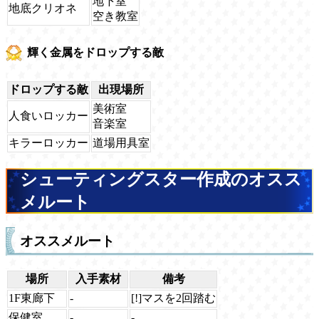
地下室
地底クリオネ
空き教室
輝く金属をドロップする敵
ドロップする敵
出現場所
美術室
人食いロッカー
音楽室
キラーロッカー
道場用具室
シューティングスター作成のオスス
メルート
オススメルート
場所
入手素材
備考
1F東廊下
-
[!]マスを2回踏む
保健室
-
-