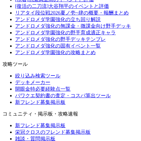
[復活の二刀流]大谷翔平のイベントと評価
リアタイ段位戦2026夏ノ壱~肆の概要・報酬まとめ
アンドロメダ学園強化の立ち回り解説
アンドロメダ強化の無課金・微課金向け野手デッキ
アンドロメダ学園強化の野手育成適正キャラ
アンドロメダ強化の野手デッキテンプレ
アンドロメダ強化の固有イベント一覧
アンドロメダ学園強化の攻略まとめ
攻略ツール
絞り込み検索ツール
デッキメーカー
開眼金特必要経験点一覧
パワクエ契約書の査定・コスパ算出ツール
新フレンド募集掲示板
コミュニティ・掲示板・攻略速報
新フレンド募集掲示板
栄冠クロスのフレンド募集掲示板
雑談・質問掲示板