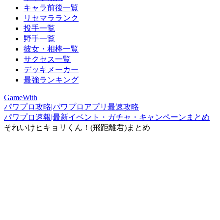
キャラ前後一覧
リセマラランク
投手一覧
野手一覧
彼女・相棒一覧
サクセス一覧
デッキメーカー
最強ランキング
GameWith
パワプロ攻略|パワプロアプリ最速攻略
パワプロ速報|最新イベント・ガチャ・キャンペーンまとめ
それいけヒキョリくん！(飛距離君)まとめ