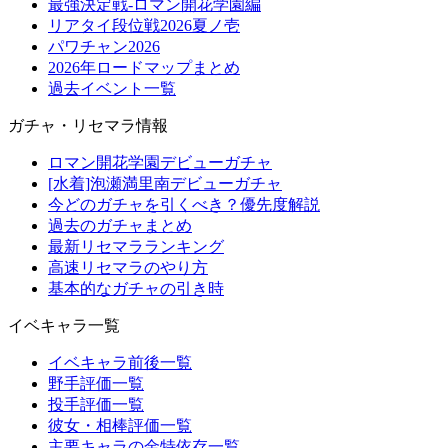
最強決定戦-ロマン開花学園編
リアタイ段位戦2026夏ノ壱
パワチャン2026
2026年ロードマップまとめ
過去イベント一覧
ガチャ・リセマラ情報
ロマン開花学園デビューガチャ
[水着]泡瀬満里南デビューガチャ
今どのガチャを引くべき？優先度解説
過去のガチャまとめ
最新リセマラランキング
高速リセマラのやり方
基本的なガチャの引き時
イベキャラ一覧
イベキャラ前後一覧
野手評価一覧
投手評価一覧
彼女・相棒評価一覧
主要キャラの金特依存一覧