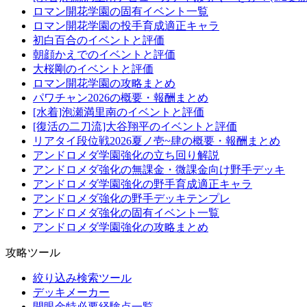
ロマン開花学園の固有イベント一覧
ロマン開花学園の投手育成適正キャラ
初白百合のイベントと評価
朝顔かえでのイベントと評価
大桜剛のイベントと評価
ロマン開花学園の攻略まとめ
パワチャン2026の概要・報酬まとめ
[水着]泡瀬満里南のイベントと評価
[復活の二刀流]大谷翔平のイベントと評価
リアタイ段位戦2026夏ノ壱~肆の概要・報酬まとめ
アンドロメダ学園強化の立ち回り解説
アンドロメダ強化の無課金・微課金向け野手デッキ
アンドロメダ学園強化の野手育成適正キャラ
アンドロメダ強化の野手デッキテンプレ
アンドロメダ強化の固有イベント一覧
アンドロメダ学園強化の攻略まとめ
攻略ツール
絞り込み検索ツール
デッキメーカー
開眼金特必要経験点一覧