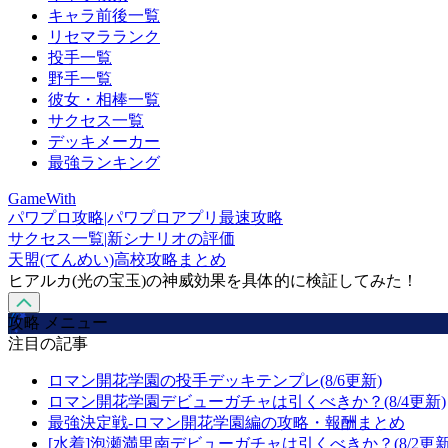
キャラ前後一覧
リセマラランク
投手一覧
野手一覧
彼女・相棒一覧
サクセス一覧
デッキメーカー
最強ランキング
GameWith
パワプロ攻略|パワプロアプリ最速攻略
サクセス一覧|新シナリオの評価
天盟(てんめい)高校攻略まとめ
ヒアルカ(光の宝玉)の神威効果を具体的に検証してみた！
攻略 メニュー
注目の記事
ロマン開花学園の投手デッキテンプレ(8/6更新)
ロマン開花学園デビューガチャは引くべきか？(8/4更新)
最強決定戦-ロマン開花学園編の攻略・報酬まとめ
[水着]泡瀬満里南デビューガチャは引くべきか？(8/2更新