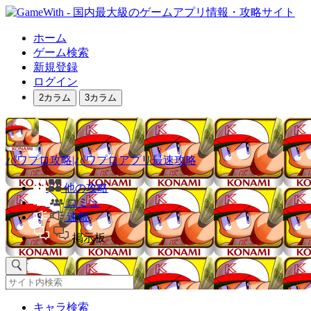
ホーム
ゲーム検索
新規登録
ログイン
2カラム
3カラム
パワプロ攻略|パワプロアプリ最速攻略
他の攻略
コミュ
速報
掲示板
キャラ検索