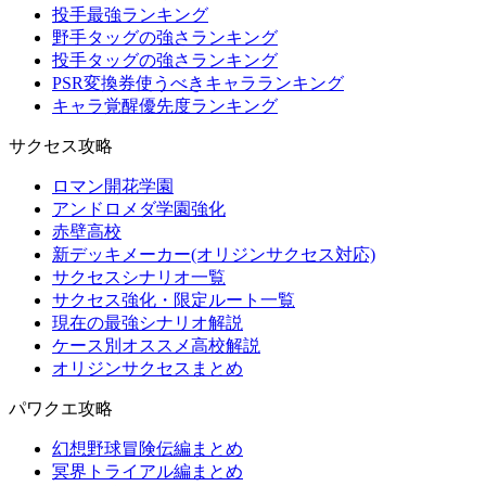
投手最強ランキング
野手タッグの強さランキング
投手タッグの強さランキング
PSR変換券使うべきキャラランキング
キャラ覚醒優先度ランキング
サクセス攻略
ロマン開花学園
アンドロメダ学園強化
赤壁高校
新デッキメーカー(オリジンサクセス対応)
サクセスシナリオ一覧
サクセス強化・限定ルート一覧
現在の最強シナリオ解説
ケース別オススメ高校解説
オリジンサクセスまとめ
パワクエ攻略
幻想野球冒険伝編まとめ
冥界トライアル編まとめ