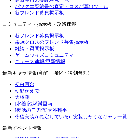
パワクエ契約書の査定・コスパ算出ツール
新フレンド募集掲示板
コミュニティ・掲示板・攻略速報
新フレンド募集掲示板
栄冠クロスのフレンド募集掲示板
雑談・質問掲示板
ゲームウィズコミュニティ
ニュース速報/更新情報
最新キャラ情報(覚醒・強化・復刻含む)
初白百合
朝顔かえで
大桜剛
[水着]泡瀬満里南
[復活の二刀流]大谷翔平
今後実装が確定しているor実装しそうなキャラ一覧
最新イベント情報