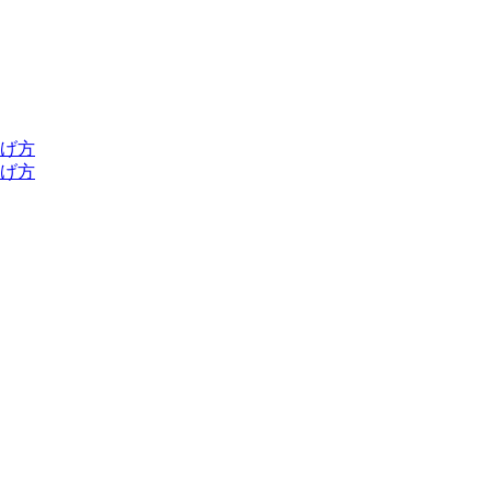
げ方
げ方