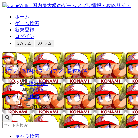
ホーム
ゲーム検索
新規登録
ログイン
2カラム
3カラム
パワプロ攻略|パワプロアプリ最速攻略
他の攻略
コミュ
速報
掲示板
キャラ検索