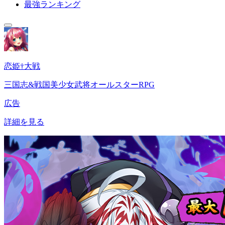
最強ランキング
恋姫†大戦
三国志&戦国美少女武将オールスターRPG
広告
詳細を見る