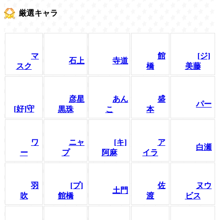
厳選キャラ
マ
館
[ジ]
石上
寺道
スク
橋
美藤
彦星
あん
盛
パー
[好]守
黒珠
こ
本
ワ
ニャ
[キ]
ア
白瀬
ー
プ
阿麻
イラ
羽
[プ]
佐
ヌウ
土門
吹
館橋
渡
ビス