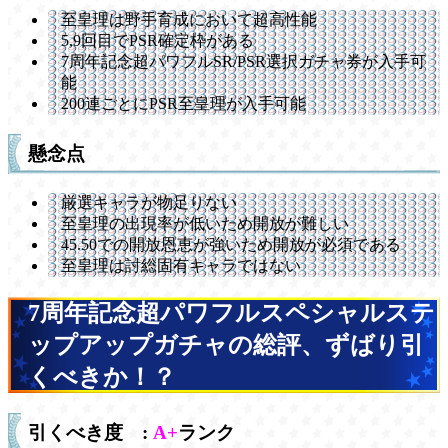
至皇理は野手育成において超高性能
5,9回目でPSR確定枠がある
7周年記念超パワフルSR/PSR選択ガチャ券が入手可
能
200連ごとにPSR至皇理が入手可能
懸念点
厳選キャラが物足りない
至皇理の出現率が低いため開放が難しい
45.50での開放恩恵が強いため開放が必須である
至皇理は討総固有キャラではない
7周年記念超パワフルスペシャルステ
ップアップガチャの総評、ずばり引
くべきか！？
引くべき度 :
A+
ランク