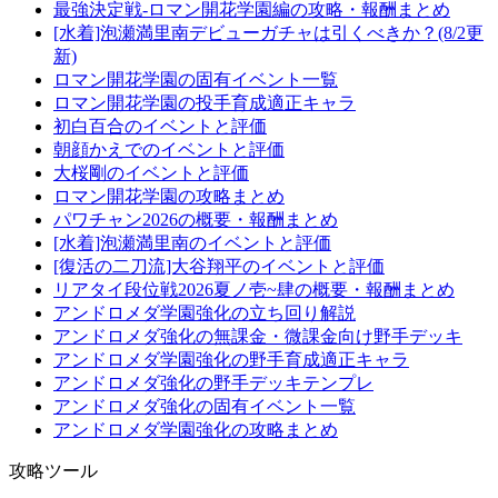
最強決定戦-ロマン開花学園編の攻略・報酬まとめ
[水着]泡瀬満里南デビューガチャは引くべきか？(8/2更
新)
ロマン開花学園の固有イベント一覧
ロマン開花学園の投手育成適正キャラ
初白百合のイベントと評価
朝顔かえでのイベントと評価
大桜剛のイベントと評価
ロマン開花学園の攻略まとめ
パワチャン2026の概要・報酬まとめ
[水着]泡瀬満里南のイベントと評価
[復活の二刀流]大谷翔平のイベントと評価
リアタイ段位戦2026夏ノ壱~肆の概要・報酬まとめ
アンドロメダ学園強化の立ち回り解説
アンドロメダ強化の無課金・微課金向け野手デッキ
アンドロメダ学園強化の野手育成適正キャラ
アンドロメダ強化の野手デッキテンプレ
アンドロメダ強化の固有イベント一覧
アンドロメダ学園強化の攻略まとめ
攻略ツール