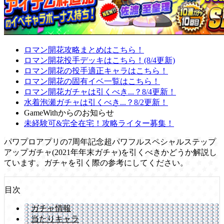
ロマン開花攻略まとめはこちら！
ロマン開花投手デッキはこちら！(8/4更新)
ロマン開花の投手適正キャラはこちら！
ロマン開花の固有イベ一覧はこちら！
ロマン開花ガチャは引くべき...？8/4更新！
水着泡瀬ガチャは引くべき...？8/2更新！
GameWithからのお知らせ
未経験可&完全在宅！攻略ライター募集！
パワプロアプリの7周年記念超パワフルスペシャルステップ
アップガチャ(2021年年末ガチャ)を引くべきかどうか解説し
ています。ガチャを引く際の参考にしてください。
目次
ガチャ情報
当たりキャラ