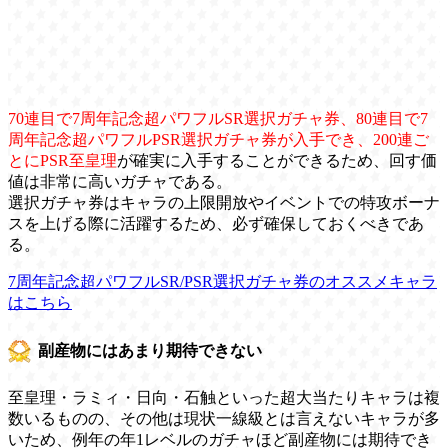
70連目で7周年記念超パワフルSR選択ガチャ券、80連目で7
周年記念超パワフルPSR選択ガチャ券が入手でき、200連ご
とにPSR至皇理
が確実に入手することができるため、回す価
値は非常に高いガチャである。
選択ガチャ券はキャラの上限開放やイベントでの特攻ボーナ
スを上げる際に活躍するため、必ず確保しておくべきであ
る。
7周年記念超パワフルSR/PSR選択ガチャ券のオススメキャラ
はこちら
副産物にはあまり期待できない
至皇理・ラミィ・日向・石触といった超大当たりキャラは複
数いるものの、その他は現状一線級とは言えないキャラが多
いため、例年の年1レベルのガチャほど副産物には期待でき