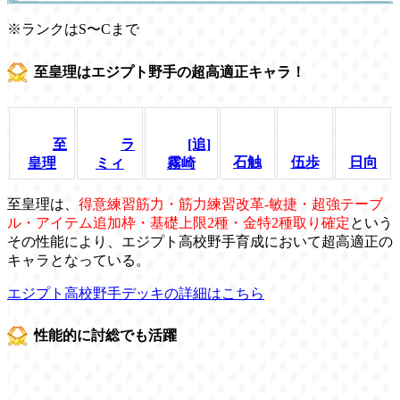
※ランクはS〜Cまで
至皇理はエジプト野手の超高適正キャラ！
至
ラ
[追]
石触
伍歩
日向
皇理
ミィ
霧崎
至皇理は、
得意練習筋力・筋力練習改革-敏捷・超強テーブ
ル・アイテム追加枠・基礎上限2種・金特2種取り確定
という
その性能により、エジプト高校野手育成において超高適正の
キャラとなっている。
エジプト高校野手デッキの詳細はこちら
性能的に討総でも活躍