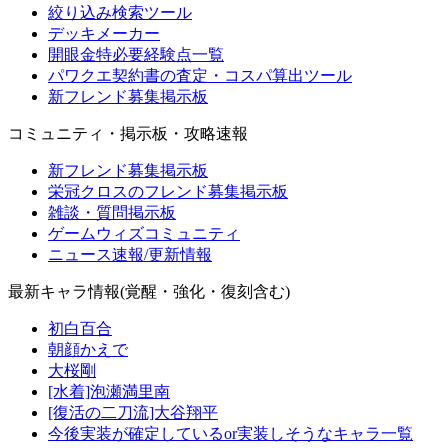
絞り込み検索ツール
デッキメーカー
開眼金特必要経験点一覧
パワクエ契約書の査定・コスパ算出ツール
新フレンド募集掲示板
コミュニティ・掲示板・攻略速報
新フレンド募集掲示板
栄冠クロスのフレンド募集掲示板
雑談・質問掲示板
ゲームウィズコミュニティ
ニュース速報/更新情報
最新キャラ情報(覚醒・強化・復刻含む)
初白百合
朝顔かえで
大桜剛
[水着]泡瀬満里南
[復活の二刀流]大谷翔平
今後実装が確定しているor実装しそうなキャラ一覧