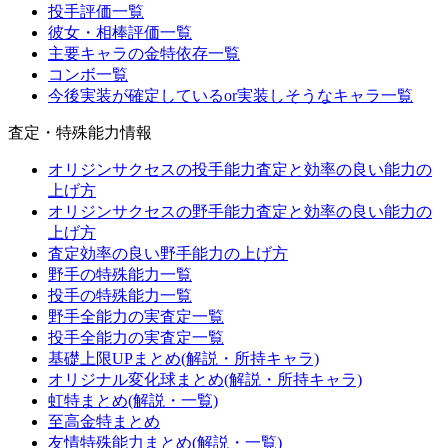
投手評価一覧
彼女・相棒評価一覧
主要キャラの金特依存一覧
コンボ一覧
今後実装が確定しているor実装しそうなキャラ一覧
査定・特殊能力情報
オリジンサクセスの投手能力査定と効率の良い能力の
上げ方
オリジンサクセスの野手能力査定と効率の良い能力の
上げ方
査定効率の良い野手能力の上げ方
野手の特殊能力一覧
投手の特殊能力一覧
野手全能力の実査定一覧
投手全能力の実査定一覧
基礎上限UPまとめ(解説・所持キャラ)
オリジナル変化球まとめ(解説・所持キャラ)
虹特まとめ(解説・一覧)
至高金特まとめ
友情特殊能力まとめ(解説・一覧)