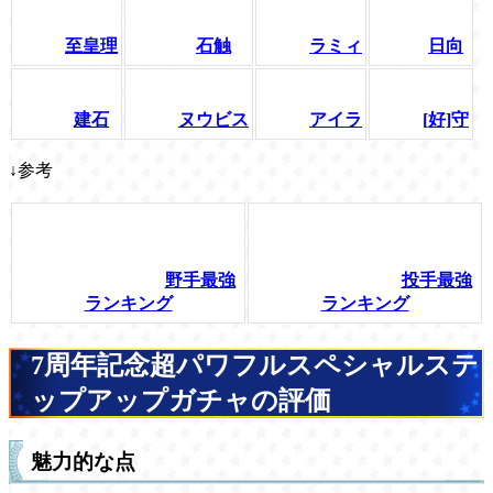
至皇理
石触
ラミィ
日向
建石
ヌウビス
アイラ
[好]守
↓参考
野手最強
投手最強
ランキング
ランキング
7周年記念超パワフルスペシャルステ
ップアップガチャの評価
魅力的な点