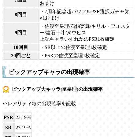
おまけ
・7周年記念超パワフルPSR選択ガチャ券
8回目
×1おまけ
・佐渡至皇理/石触宴舞/キリル・フォスタ
9回目
ー/建石十斗/ヌウビス
上記キャラいずれかのPSR1枚確定
10回目
・SR以上の佐渡至皇理1枚確定
20回ごと
・PSRの佐渡至皇理1枚確定
ピックアップキャラの出現確率
ピックアップ大キャラ(至皇理)の出現確率
※レアリティ毎の出現確率を記載
PSR
23.19%
SR
23.19%