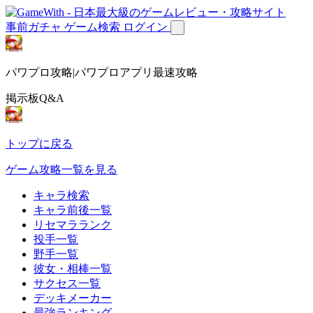
事前ガチャ
ゲーム検索
ログイン
パワプロ攻略|パワプロアプリ最速攻略
掲示板Q&A
トップに戻る
ゲーム攻略一覧を見る
キャラ検索
キャラ前後一覧
リセマラランク
投手一覧
野手一覧
彼女・相棒一覧
サクセス一覧
デッキメーカー
最強ランキング