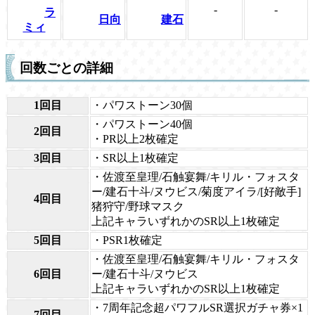
-
-
ラ
日向
建石
ミィ
回数ごとの詳細
1回目
・パワストーン30個
・パワストーン40個
2回目
・PR以上2枚確定
3回目
・SR以上1枚確定
・佐渡至皇理/石触宴舞/キリル・フォスタ
ー/建石十斗/ヌウビス/菊度アイラ/[好敵手]
4回目
猪狩守/野球マスク
上記キャラいずれかのSR以上1枚確定
5回目
・PSR1枚確定
・佐渡至皇理/石触宴舞/キリル・フォスタ
6回目
ー/建石十斗/ヌウビス
上記キャラいずれかのSR以上1枚確定
・7周年記念超パワフルSR選択ガチャ券×1
7回目