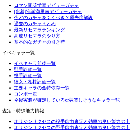
ロマン開花学園デビューガチャ
[水着]泡瀬満里南デビューガチャ
今どのガチャを引くべき？優先度解説
過去のガチャまとめ
最新リセマラランキング
高速リセマラのやり方
基本的なガチャの引き時
イベキャラ一覧
イベキャラ前後一覧
野手評価一覧
投手評価一覧
彼女・相棒評価一覧
主要キャラの金特依存一覧
コンボ一覧
今後実装が確定しているor実装しそうなキャラ一覧
査定・特殊能力情報
オリジンサクセスの投手能力査定と効率の良い能力の上
オリジンサクセスの野手能力査定と効率の良い能力の上