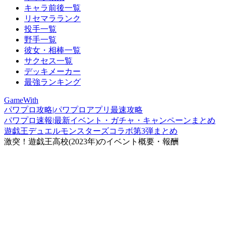
キャラ前後一覧
リセマラランク
投手一覧
野手一覧
彼女・相棒一覧
サクセス一覧
デッキメーカー
最強ランキング
GameWith
パワプロ攻略|パワプロアプリ最速攻略
パワプロ速報|最新イベント・ガチャ・キャンペーンまとめ
遊戯王デュエルモンスターズコラボ第3弾まとめ
激突！遊戯王高校(2023年)のイベント概要・報酬